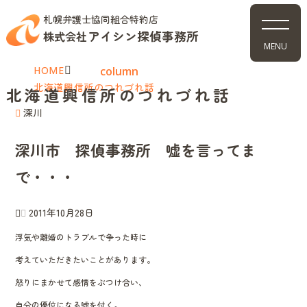
札幌弁護士協同組合特約店
アイシン探偵事務所
株式会社
MENU
HOME
column
北海道興信所のつれづれ話
北海道興信所のつれづれ話
深川
深川市 探偵事務所 嘘を言ってま
で・・・
2011年10月28日
浮気や離婚のトラブルで争った時に
考えていただきたいことがあります。
怒りにまかせて感情をぶつけ合い、
自分の優位になる嘘を付く。