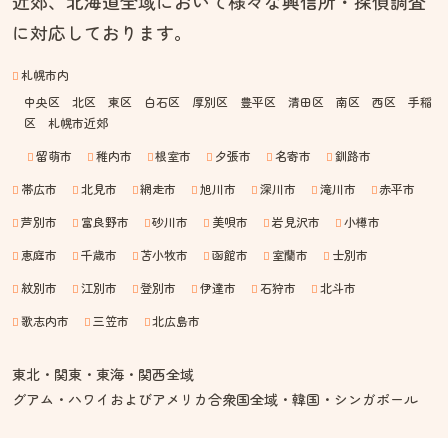
近郊、北海道全域において様々な興信所・探偵調査
に対応しております。
札幌市内
中央区 北区 東区 白石区 厚別区 豊平区 清田区 南区 西区 手稲
区 札幌市近郊
留萌市
稚内市
根室市
夕張市
名寄市
釧路市
帯広市
北見市
網走市
旭川市
深川市
滝川市
赤平市
芦別市
富良野市
砂川市
美唄市
岩見沢市
小樽市
恵庭市
千歳市
苫小牧市
函館市
室蘭市
士別市
紋別市
江別市
登別市
伊達市
石狩市
北斗市
歌志内市
三笠市
北広島市
東北・関東・東海・関西全域
グアム・ハワイおよびアメリカ合衆国全域・韓国・シンガポール