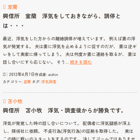
室蘭
所
浮
興信所 室蘭 浮気をしておきながら、調停と
気
は・・・
問
題・
最近、浮気をした方からの離婚調停が増えています。 例えば妻の浮
戦
気が発覚する。 夫は妻に浮気を止めるように促すのだが、 妻は逆ギ
う
レをして実家に帰ってしまう。 夫は何度か妻に連絡を取るが、 妻は
の
興
話し合いにすら応じない。 そう…
続きを読む
は
信
2012年4月7日
作成者:
aishin
あ
所
カテゴリー:
室蘭
タグ:
浮気調査
な
室
た
蘭
で
苫小牧
浮
す
気
興信所 苫小牧 浮気・調査後からが勝負です。
を
浮気が発覚した時の話し合いについて。 配偶者に浮気疑惑が浮上
し
し、探偵社に依頼。 不貞行為(浮気行為)の証拠を取得した。 実は
て
この時に戦いのスタートをするのです。 決してゴールではありませ
お