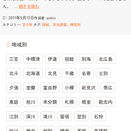
興
ん。 …
続きを読む
き
信
な
2011年9月12日
作成者:
aishin
所
が
カテゴリー:
苫小牧
タグ:
探偵
、
浮気調査
、
興信所
苫
ら、
小
調
牧
地域別
停
浮
と
気・
は・・・
三笠
中標津
伊達
函館
別海
北広島
調
査
北斗
北海道
北見
千歳
名寄
士別
後
か
夕張
室蘭
富良野
小樽
岩見沢
帯広
ら
が
恵庭
旭川
未分類
札幌
根室
歌志内
勝
負
江別
深川
滝川
留萌
登別
石狩
で
砂川
稚内
す。
紋別
網走
美唄
美瑛町