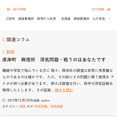
投
稿
前の投稿
次の投稿
ナ
江別市 探偵事務所 依存から共存
北海道 探偵事務所 心の浮気・・
ビ
ゲ
ー
シ
関連コラム
ョ
ン
釧路
厚岸町 興信所 浮気問題・戦うのはあなたです
離婚や浮気で悩んでいる方に 我々、探偵社の調査は非常に有意義な
ものであるのは確かです。 ただ、その前にその問題と戦う覚悟を ア
ナタが持つ必要があります。 例えば調査を行い、相手の浮気証拠を
厚
取得したとします。 その証拠…
続きを読む
岸
2011年12月1日
作成者:
aishin
町
カテゴリー:
釧路
タグ:
浮気問題
、
浮気調査
興
信