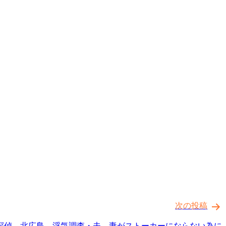
次の投稿
探偵 北広島 浮気調査・夫、妻がストーカーにならない為に