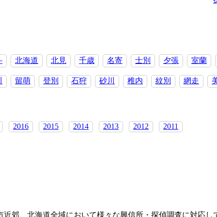
斗
北海道
北見
千歳
名寄
士別
夕張
室蘭
川
留萌
登別
石狩
砂川
稚内
紋別
網走
2016
2015
2014
2013
2012
2011
市近郊、北海道全域において様々な興信所・探偵調査に対応し