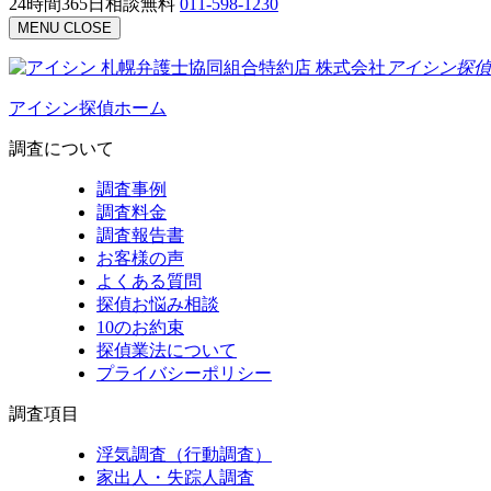
24時間365日相談無料
011-598-1230
MENU
CLOSE
札幌弁護士協同組合特約店
株式会社
アイシン探偵
アイシン探偵ホーム
調査について
調査事例
調査料金
調査報告書
お客様の声
よくある質問
探偵お悩み相談
10のお約束
探偵業法について
プライバシーポリシー
調査項目
浮気調査（行動調査）
家出人・失踪人調査