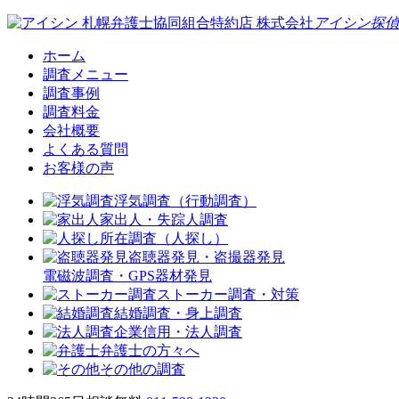
札幌弁護士協同組合特約店
株式会社
アイシン探偵
ホーム
調査メニュー
調査事例
調査料金
会社概要
よくある質問
お客様の声
浮気調査（行動調査）
家出人・失踪人調査
所在調査（人探し）
盗聴器発見・盗撮器発見
電磁波調査・GPS器材発見
ストーカー調査・対策
結婚調査・身上調査
企業信用・法人調査
弁護士の方々へ
その他の調査