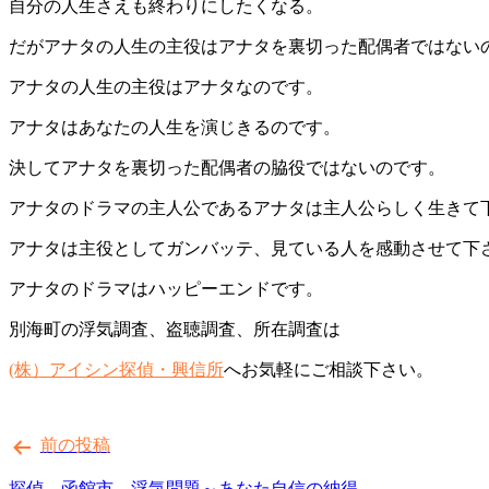
自分の人生さえも終わりにしたくなる。
だがアナタの人生の主役はアナタを裏切った配偶者ではない
アナタの人生の主役はアナタなのです。
アナタはあなたの人生を演じきるのです。
決してアナタを裏切った配偶者の脇役ではないのです。
アナタのドラマの主人公であるアナタは主人公らしく生きて
アナタは主役としてガンバッテ、見ている人を感動させて下
アナタのドラマはハッピーエンドです。
別海町の浮気調査、盗聴調査、所在調査は
(株）アイシン探偵・興信所
へお気軽にご相談下さい。
投
前の投稿
稿
ナ
探偵 函館市 浮気問題～あなた自信の納得