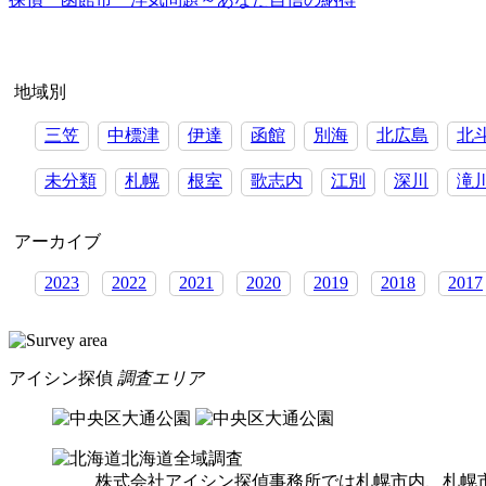
ビ
ゲ
地域別
ー
シ
三笠
中標津
伊達
函館
別海
北広島
北
ョ
未分類
札幌
根室
歌志内
江別
深川
滝
ン
アーカイブ
2023
2022
2021
2020
2019
2018
2017
アイシン探偵
調査エリア
北海道全域調査
株式会社アイシン探偵事務所では札幌市内、札幌