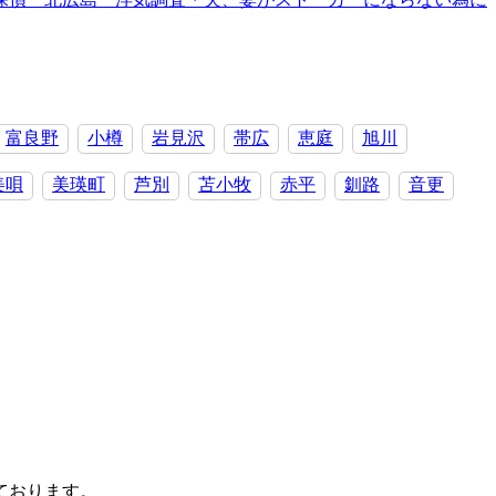
富良野
小樽
岩見沢
帯広
恵庭
旭川
美唄
美瑛町
芦別
苫小牧
赤平
釧路
音更
ております。