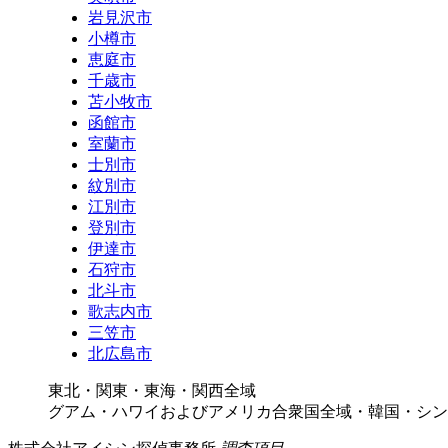
岩見沢市
小樽市
恵庭市
千歳市
苫小牧市
函館市
室蘭市
士別市
紋別市
江別市
登別市
伊達市
石狩市
北斗市
歌志内市
三笠市
北広島市
東北・関東・東海・関西全域
グアム・ハワイおよびアメリカ合衆国全域・韓国・シン