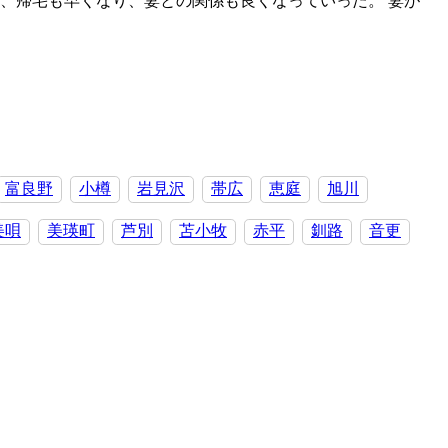
、帰宅も早くなり、妻との関係も良くなっていった。 妻が
富良野
小樽
岩見沢
帯広
恵庭
旭川
美唄
美瑛町
芦別
苫小牧
赤平
釧路
音更