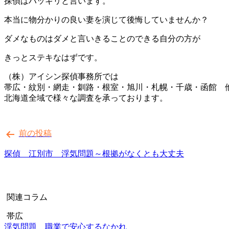
探偵はハッキリと言います。
本当に物分かりの良い妻を演じて後悔していませんか？
ダメなものはダメと言いきることのできる自分の方が
きっとステキなはずです。
（株）アイシン探偵事務所では
帯広・紋別・網走・釧路・根室・旭川・札幌・千歳・函館 
北海道全域で様々な調査を承っております。
投
前の投稿
稿
ナ
探偵 江別市 浮気問題～根拠がなくとも大丈夫
ビ
ゲ
関連コラム
ー
シ
帯広
浮気問題 職業で安心するなかれ