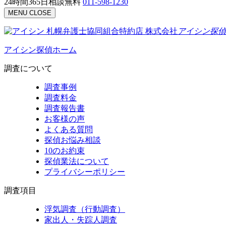
24時間365日相談無料
011-598-1230
MENU
CLOSE
札幌弁護士協同組合特約店
株式会社
アイシン探偵
アイシン探偵ホーム
調査について
調査事例
調査料金
調査報告書
お客様の声
よくある質問
探偵お悩み相談
10のお約束
探偵業法について
プライバシーポリシー
調査項目
浮気調査（行動調査）
家出人・失踪人調査