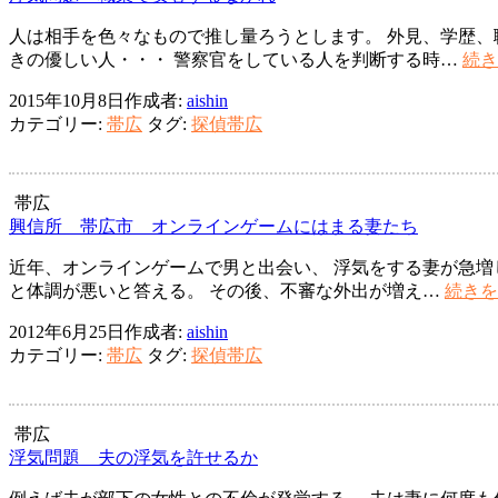
ョ
人は相手を色々なもので推し量ろうとします。 外見、学歴、
ン
きの優しい人・・・ 警察官をしている人を判断する時…
続き
2015年10月8日
作成者:
aishin
カテゴリー:
帯広
タグ:
探偵帯広
帯広
興信所 帯広市 オンラインゲームにはまる妻たち
近年、オンラインゲームで男と出会い、 浮気をする妻が急増
と体調が悪いと答える。 その後、不審な外出が増え…
続きを
2012年6月25日
作成者:
aishin
カテゴリー:
帯広
タグ:
探偵帯広
帯広
浮気問題 夫の浮気を許せるか