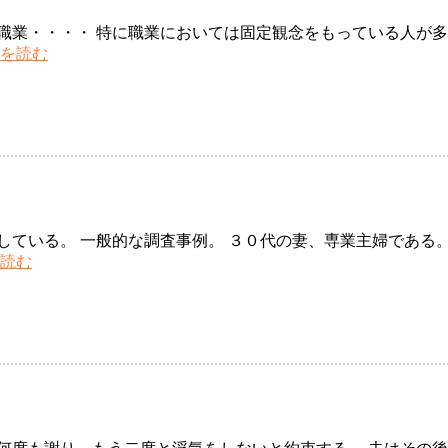
職業・・・・ 特に職業においては固定観念をもっている人が多
浮
を読む
気
問
題
職
業
で
安
心
している。 一般的な調査事例。 ３０代の妻、専業主婦である。
す
興
読む
る
信
な
所
か
帯
れ
広
市
オ
ン
ラ