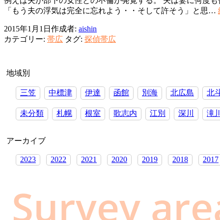
例えば夫が部下の女性との不倫が発覚する。 夫は妻に何度も
「もう夫の浮気は完全に忘れよう・・そして許そう」と思…
2015年1月1日
作成者:
aishin
カテゴリー:
帯広
タグ:
探偵帯広
地域別
三笠
中標津
伊達
函館
別海
北広島
北
未分類
札幌
根室
歌志内
江別
深川
滝
アーカイブ
2023
2022
2021
2020
2019
2018
2017