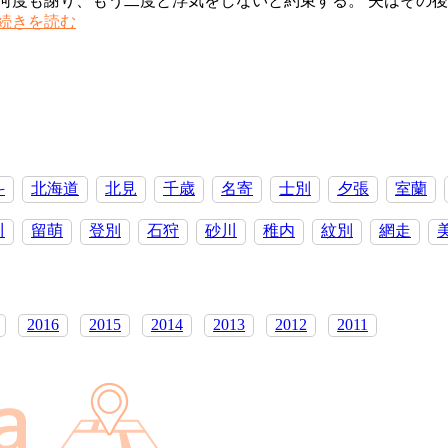
何度も謝り、もう二度と浮気をしないと約束する。 夫はその後
イ
浮
続きを読む
ン
気
ゲ
問
ー
題
ム
夫
に
の
は
浮
ま
気
る
斗
北海道
北見
千歳
名寄
士別
夕張
室蘭
を
妻
許
た
川
留萌
登別
石狩
砂川
稚内
紋別
網走
せ
ち
る
か
2016
2015
2014
2013
2012
2011