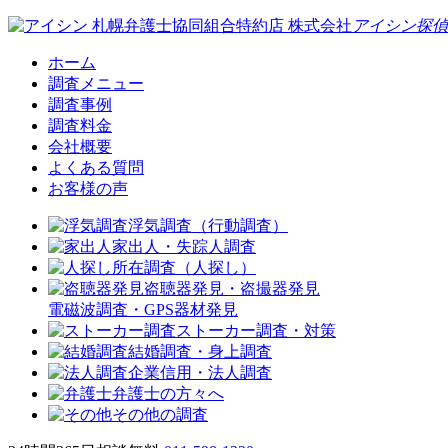
札幌弁護士協同組合特約店
株式会社
アイシン探偵
ホーム
調査メニュー
調査事例
調査料金
会社概要
よくある質問
お客様の声
浮気調査（行動調査）
家出人・失踪人調査
所在調査（人探し）
盗聴器発見・盗撮器発見
電磁波調査・GPS器材発見
ストーカー調査・対策
結婚調査・身上調査
企業信用・法人調査
弁護士の方々へ
その他の調査