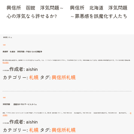
ナ
興信所 函館 浮気問題～
興信所 北海道 浮気問題
ビ
心の浮気なら許せるか?
～罪悪感を誤魔化す人たち
ゲ
ー
シ
関連コラム
ョ
札幌
ン
興信所 札幌市 浮気問題～子供たちの代理戦争
例えば夫の浮気が発覚する。 妻は信じていただけに怒りがこみ上げる。 だか、ここでもう一つの視点も考えて下さい。 それは子供たちのことです。 子供の年齢にもよりますが、基本的に子供は無力なのです。 そして夫の浮気で家庭が壊…
興
続きを読む
信
作成者:
aishin
所
札
2013年1月6日
幌
市
カテゴリー:
札幌
タグ:
興信所札幌
浮
気
問
題
～
子
供
た
ち
の
代
札幌
理
戦
争
浮気問題 探偵泣かせのサービスタイム
最近、ラブホテルのサービスタイムを フルに使う不倫カップルたちが増えている。 例えば、妻の浮気パターン。 午前７時００分 夫が出勤する。 午前７時３０分 高校生の息子が登校する。 午前８時００分 妻が外出する。 …
続
浮
きを読む
気
作成者:
aishin
問
題
2017年8月1日
探
偵
カテゴリー:
札幌
タグ:
興信所札幌
泣
か
せ
の