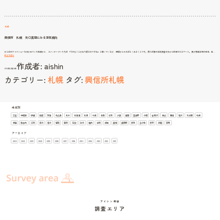
サ
ー
ビ
ス
タ
イ
ム
札幌
興信所 札幌 矢口真理にみる浮気傾向
少し前のワイドショーを沸かせていた話題から、 コメンテーターたちは 「そのなことがあり得るのですね」と驚いているが、 探偵からみればよくあることです。 例えば妻の浮気調査を夫から依頼されるケース。 妻が専業主婦の場合、自…
興
続きを読む
信
作成者:
aishin
所
札
2013年6月24日
幌
矢
カテゴリー:
札幌
タグ:
興信所札幌
口
真
理
に
み
る
浮
気
傾
向
地域別
三笠
中標津
伊達
函館
別海
北広島
北斗
北海道
北見
千歳
名寄
士別
夕張
室蘭
富良野
小樽
岩見沢
帯広
恵庭
旭川
未分類
札幌
根室
歌志内
江別
深川
滝川
留萌
登別
石狩
砂川
稚内
紋別
網走
美唄
美瑛町
芦別
苫小牧
赤平
釧路
音更
アーカイブ
2023
2022
2021
2020
2019
2018
2017
2016
2015
2014
2013
2012
2011
アイシン探偵
調査エリア