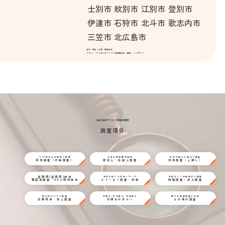
士別市
紋別市
江別市
登別市
伊達市
石狩市
北斗市
歌志内市
三笠市
北広島市
東北・関東・東海・関西全域
グアム・ハワイおよびアメリカ合衆国全域・韓国・シンガポール
株式会社アイシン探偵事務所
調査項目
1000件以上の経験と実績
万全な情報網を駆使
日本の端から端まで調査
浮気調査（行動調査）
家出人・失踪人調査
所在調査（人探し）
盗聴器(盗撮器)発見
状況に応じた対応ノウハウ
不安なことを細部まで調査
電磁波調査・GPS器材発見
ストーカー調査・対策
結婚調査・身上調査
取引前にリスク回避
弁護士/司法書士/行政書士
様々な探偵調査に対応
企業信用・法人調査
弁護士の方々へ
その他の調査