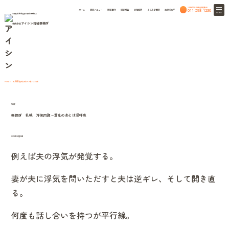
24時間365日相談無料
011-598-1230
ホーム
調査メニュー
調査事例
調査料金
会社概要
よくある質問
お客様の声
MENU
札幌弁護士協同組合特約店
アイシン探偵事務所
株式会社
column
北海道興信所のつれづれ話
北海道興信所のつれづれ話
HOME
札幌
興信所 札幌 浮気問題～溜息のあとは深呼吸
2014年4月18日
例えば夫の浮気が発覚する。
妻が夫に浮気を問いただすと夫は逆ギレ、そして開き直
る。
何度も話し合いを持つが平行線。