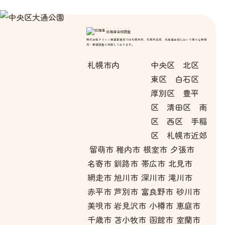
北海道全域調査
株式会社アイシン探偵事務所では札幌市内、札幌市近郊、北海道全域において様々な興信
所・探偵調査に対応しております。
札幌市内
中央区 北区
東区 白石区
厚別区 豊平
区 清田区 南
区 西区 手稲
区 札幌市近郊
留萌市
稚内市
根室市
夕張市
名寄市
釧路市
帯広市
北見市
網走市
旭川市
深川市
滝川市
赤平市
芦別市
富良野市
砂川市
美唄市
岩見沢市
小樽市
恵庭市
千歳市
苫小牧市
函館市
室蘭市