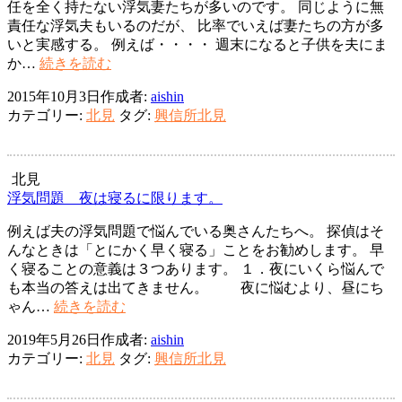
任を全く持たない浮気妻たちが多いのです。 同じように無
責任な浮気夫もいるのだが、 比率でいえば妻たちの方が多
いと実感する。 例えば・・・・ 週末になると子供を夫にま
結
か…
続きを読む
婚
2015年10月3日
作成者:
aishin
は
カテゴリー:
北見
タグ:
興信所北見
取
り
敢
え
北見
ず
浮気問題 夜は寝るに限ります。
す
例えば夫の浮気問題で悩んでいる奥さんたちへ。 探偵はそ
る
んなときは「とにかく早く寝る」ことをお勧めします。 早
こ
く寝ることの意義は３つあります。 １．夜にいくら悩んで
と
も本当の答えは出てきません。 夜に悩むより、昼にち
で
浮
ゃん…
続きを読む
は
気
な
2019年5月26日
作成者:
aishin
問
い
カテゴリー:
北見
タグ:
興信所北見
題
夜
は