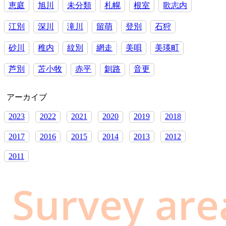
勧
恵庭
旭川
未分類
札幌
根室
歌志内
め
江別
深川
滝川
留萌
登別
石狩
砂川
稚内
紋別
網走
美唄
美瑛町
芦別
苫小牧
赤平
釧路
音更
アーカイブ
2023
2022
2021
2020
2019
2018
2017
2016
2015
2014
2013
2012
2011