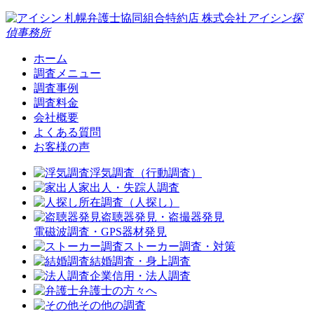
札幌弁護士協同組合特約店
株式会社
アイシン探
偵事務所
ホーム
調査メニュー
調査事例
調査料金
会社概要
よくある質問
お客様の声
浮気調査（行動調査）
家出人・失踪人調査
所在調査（人探し）
盗聴器発見・盗撮器発見
電磁波調査・GPS器材発見
ストーカー調査・対策
結婚調査・身上調査
企業信用・法人調査
弁護士の方々へ
その他の調査