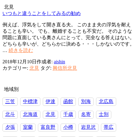
寝
北見
る
いつもと違うことをしてみるの勧め
に
例えば、浮気をして開き直る夫。 このまま夫の浮気を耐え
限
ることも辛い。 でも、離婚することも不安だ。 そのような
り
問題に直面している奥さんにとって、完全なる答えはない。
ま
どちらも辛いが、どちらかに決める・・・しかないのです。
す。
い
…
続きを読む
つ
2018年12月10日
作成者:
aishin
も
カテゴリー:
北見
タグ:
興信所北見
と
違
う
こ
地域別
と
三笠
中標津
伊達
函館
別海
北広島
を
し
北斗
北海道
北見
千歳
名寄
士別
て
み
夕張
室蘭
富良野
小樽
岩見沢
帯広
る
の