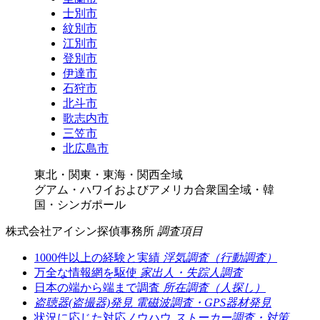
士別市
紋別市
江別市
登別市
伊達市
石狩市
北斗市
歌志内市
三笠市
北広島市
東北・関東・東海・関西全域
グアム・ハワイおよびアメリカ合衆国全域・韓
国・シンガポール
株式会社アイシン探偵事務所
調査項目
1000件以上の経験と実績
浮気調査（行動調査）
万全な情報網を駆使
家出人・失踪人調査
日本の端から端まで調査
所在調査（人探し）
盗聴器(盗撮器)発見
電磁波調査・GPS器材発見
状況に応じた対応ノウハウ
ストーカー調査・対策