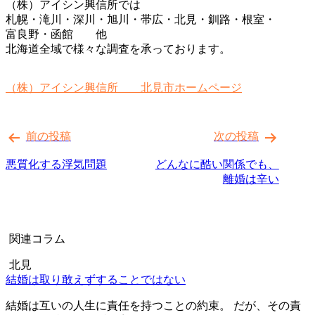
（株）アイシン興信所では
札幌・滝川・深川・旭川・帯広・北見・釧路・根室・
富良野・函館 他
北海道全域で様々な調査を承っております。
（株）アイシン興信所 北見市ホームページ
投
前の投稿
次の投稿
稿
ナ
悪質化する浮気問題
どんなに酷い関係でも、
離婚は辛い
ビ
ゲ
ー
関連コラム
シ
北見
ョ
結婚は取り敢えずすることではない
ン
結婚は互いの人生に責任を持つことの約束。 だが、その責