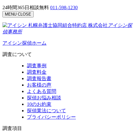
24時間365日相談無料
011-598-1230
MENU
CLOSE
札幌弁護士協同組合特約店
株式会社
アイシン探
偵事務所
アイシン探偵ホーム
調査について
調査事例
調査料金
調査報告書
お客様の声
よくある質問
探偵お悩み相談
10のお約束
探偵業法について
プライバシーポリシー
調査項目