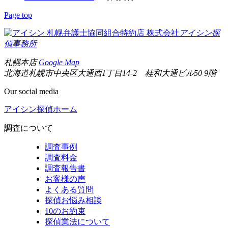
Page top
札幌弁護士協同組合特約店
株式会社
アイシン探
偵事務所
札幌本店
Google Map
北海道札幌市中央区大通西1丁目14-2 桂和大通ビル50 9階
Our social media
アイシン探偵ホーム
調査について
調査事例
調査料金
調査報告書
お客様の声
よくある質問
探偵お悩み相談
10のお約束
探偵業法について