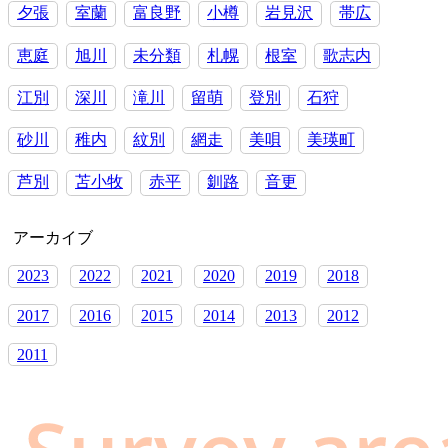
夕張
室蘭
富良野
小樽
岩見沢
帯広
恵庭
旭川
未分類
札幌
根室
歌志内
江別
深川
滝川
留萌
登別
石狩
砂川
稚内
紋別
網走
美唄
美瑛町
芦別
苫小牧
赤平
釧路
音更
アーカイブ
2023
2022
2021
2020
2019
2018
2017
2016
2015
2014
2013
2012
2011