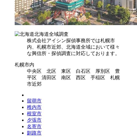
北海道全域調査
株式会社アイシン探偵事務所では札幌市
内、札幌市近郊、北海道全域において様々
な興信所・探偵調査に対応しております。
札幌市内
中央区 北区 東区 白石区 厚別区 豊
平区 清田区 南区 西区 手稲区 札幌
市近郊
留萌市
稚内市
根室市
夕張市
名寄市
釧路市