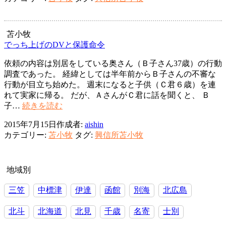
苫
小
牧
市
苫小牧
浮
でっち上げのDVと保護命令
気
依頼の内容は別居をしている奥さん（Ｂ子さん37歳）の行動
問
調査であった。 経緯としては半年前からＢ子さんの不審な
題
行動が目立ち始めた。 週末になると子供（Ｃ君６歳）を連
～
れて実家に帰る。 だが、ＡさんがＣ君に話を聞くと、 Ｂ
寂
で
子…
続きを読む
し
っ
さ
2015年7月15日
作成者:
aishin
ち
か
カテゴリー:
苫小牧
タグ:
興信所苫小牧
上
ら
げ
の
の
出
DV
地域別
会
と
い
保
三笠
中標津
伊達
函館
別海
北広島
は
護
注
命
北斗
北海道
北見
千歳
名寄
士別
意
令