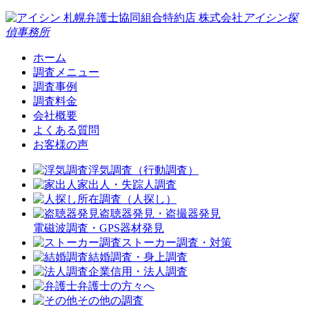
札幌弁護士協同組合特約店
株式会社
アイシン探
偵事務所
ホーム
調査メニュー
調査事例
調査料金
会社概要
よくある質問
お客様の声
浮気調査（行動調査）
家出人・失踪人調査
所在調査（人探し）
盗聴器発見・盗撮器発見
電磁波調査・GPS器材発見
ストーカー調査・対策
結婚調査・身上調査
企業信用・法人調査
弁護士の方々へ
その他の調査