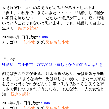
ン
人それぞれ、人生の考え方があるのだろうと思います。
「自由」に独身で生きていきたい・・・ 「結婚」して暖か
い家庭を持ちたい・・・ どちらの選択が正しく、逆に間違
いということでもないと思います。 でも、結婚して自由に
浮
生きて…
続きを読む
気
2020年3月5日
作成者:
aishin
調
カテゴリー:
苫小牧
タグ:
興信所苫小牧
査
結
婚
し
苫小牧
て
興信所 苫小牧市 浮気問題～寂しさからの出会いは注意
も
例えば妻の浮気が発覚。 紆余曲折があり、夫は離婚を決断
自
する。 このような場合、男は寂しさに弱い。 また一度家庭
由
を持った男はそれがどんなに辛い生活であっても 失うと寂
で
しさで押しつぶされそうになる。 そんな時、一人の女性と
い
興
知…
続きを読む
た
信
い
2014年7月25日
作成者:
aishin
所
夫
カテゴリー:
苫小牧
タグ:
興信所苫小牧