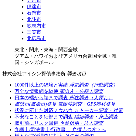
登別市
伊達市
石狩市
北斗市
歌志内市
三笠市
北広島市
東北・関東・東海・関西全域
グアム・ハワイおよびアメリカ合衆国全域・韓
国・シンガポール
株式会社アイシン探偵事務所
調査項目
1000件以上の経験と実績
浮気調査（行動調査）
万全な情報網を駆使
家出人・失踪人調査
日本の端から端まで調査
所在調査（人探し）
盗聴器(盗撮器)発見
電磁波調査・GPS器材発見
状況に応じた対応ノウハウ
ストーカー調査・対策
不安なことを細部まで調査
結婚調査・身上調査
取引前にリスク回避
企業信用・法人調査
弁護士/司法書士/行政書士
弁護士の方々へ
様々な探偵調査に対応
その他の調査