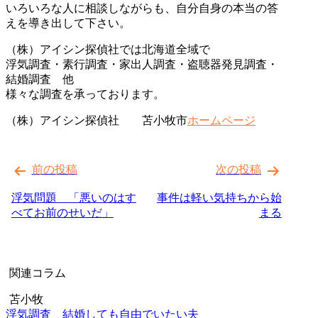
いろいろな人に相談しながらも、自分自身の本当の答
えを導き出して下さい。
（株）アイシン探偵社では北海道全域で
浮気調査・素行調査・家出人調査・盗聴器発見調査・
結婚調査 他
様々な調査を承っております。
（株）アイシン探偵社 苫小牧市
ホームページ
投
前の投稿
次の投稿
稿
ナ
浮気問題 「悪いのはす
事件は軽い気持ちから始
べてお前のせいだ」
まる
ビ
ゲ
ー
関連コラム
シ
苫小牧
ョ
浮気調査 結婚しても自由でいたい夫