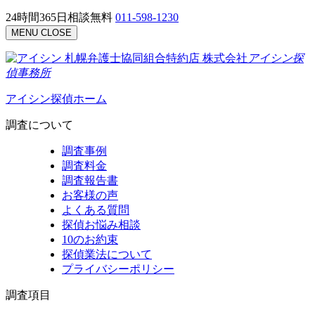
24時間365日相談無料
011-598-1230
MENU
CLOSE
札幌弁護士協同組合特約店
株式会社
アイシン探
偵事務所
アイシン探偵ホーム
調査について
調査事例
調査料金
調査報告書
お客様の声
よくある質問
探偵お悩み相談
10のお約束
探偵業法について
プライバシーポリシー
調査項目