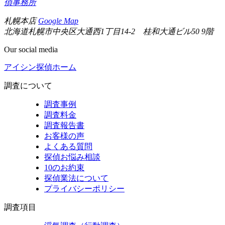
偵事務所
札幌本店
Google Map
北海道札幌市中央区大通西1丁目14-2 桂和大通ビル50 9階
Our social media
アイシン探偵ホーム
調査について
調査事例
調査料金
調査報告書
お客様の声
よくある質問
探偵お悩み相談
10のお約束
探偵業法について
プライバシーポリシー
調査項目