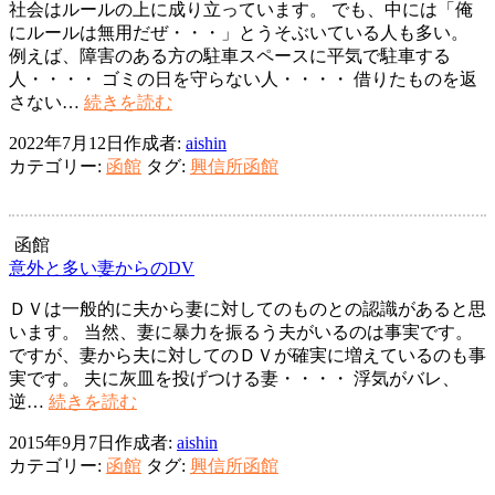
社会はルールの上に成り立っています。 でも、中には「俺
にルールは無用だぜ・・・」とうそぶいている人も多い。
例えば、障害のある方の駐車スペースに平気で駐車する
人・・・・ ゴミの日を守らない人・・・・ 借りたものを返
結
さない…
続きを読む
婚
2022年7月12日
作成者:
aishin
相
カテゴリー:
函館
タグ:
興信所函館
手
を
選
ぶ
函館
な
意外と多い妻からのDV
ら
ＤＶは一般的に夫から妻に対してのものとの認識があると思
います。 当然、妻に暴力を振るう夫がいるのは事実です。
ですが、妻から夫に対してのＤＶが確実に増えているのも事
実です。 夫に灰皿を投げつける妻・・・・ 浮気がバレ、
意
逆…
続きを読む
外
2015年9月7日
作成者:
aishin
と
カテゴリー:
函館
タグ:
興信所函館
多
い