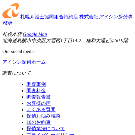
札幌弁護士協同組合特約店
株式会社
アイシン探偵事
務所
札幌本店
Google Map
北海道札幌市中央区大通西1丁目14-2 桂和大通ビル50 9階
Our social media
アイシン探偵ホーム
調査について
調査事例
調査料金
調査報告書
お客様の声
よくある質問
探偵お悩み相談
10のお約束
探偵業法について
プライバシーポリシー