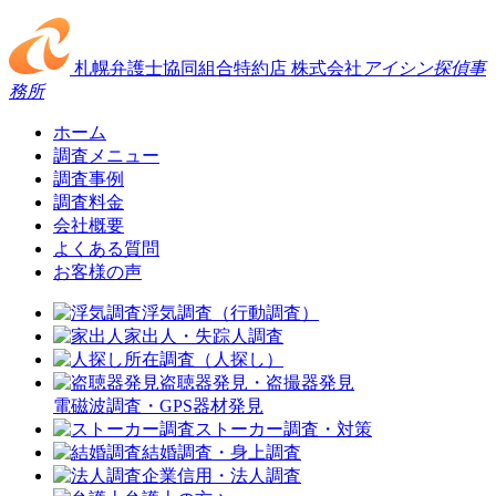
札幌弁護士協同組合特約店
株式会社
アイシン探偵事
務所
ホーム
調査メニュー
調査事例
調査料金
会社概要
よくある質問
お客様の声
浮気調査（行動調査）
家出人・失踪人調査
所在調査（人探し）
盗聴器発見・盗撮器発見
電磁波調査・GPS器材発見
ストーカー調査・対策
結婚調査・身上調査
企業信用・法人調査