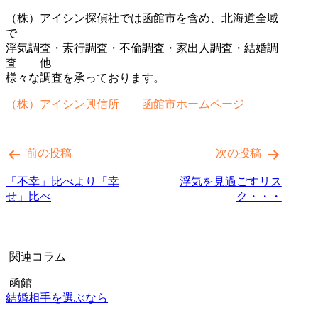
（株）アイシン探偵社では函館市を含め、北海道全域
で
浮気調査・素行調査・不倫調査・家出人調査・結婚調
査 他
様々な調査を承っております。
（株）アイシン興信所 函館市ホームページ
投
前の投稿
次の投稿
稿
ナ
「不幸」比べより「幸
浮気を見過ごすリス
せ」比べ
ク・・・
ビ
ゲ
ー
関連コラム
シ
函館
ョ
結婚相手を選ぶなら
ン