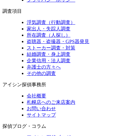
調査項目
浮気調査（行動調査）
家出人・失踪人調査
所在調査（人探し）
盗聴器・盗撮器・GPS器発見
ストーカー調査・対策
結婚調査・身上調査
企業信用・法人調査
弁護士の方々へ
その他の調査
アイシン探偵事務所
会社概要
札幌店へのご来店案内
お問い合わせ
サイトマップ
探偵ブログ・コラム