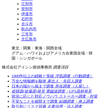
江別市
登別市
伊達市
石狩市
北斗市
歌志内市
三笠市
北広島市
東北・関東・東海・関西全域
グアム・ハワイおよびアメリカ合衆国全域・韓
国・シンガポール
株式会社アイシン探偵事務所
調査項目
1000件以上の経験と実績
浮気調査（行動調査）
万全な情報網を駆使
家出人・失踪人調査
日本の端から端まで調査
所在調査（人探し）
盗聴器(盗撮器)発見
電磁波調査・GPS器材発見
状況に応じた対応ノウハウ
ストーカー調査・対策
不安なことを細部まで調査
結婚調査・身上調査
取引前にリスク回避
企業信用・法人調査