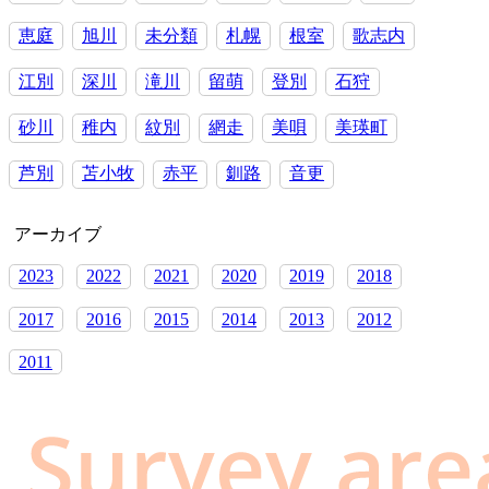
下
さ
恵庭
旭川
未分類
札幌
根室
歌志内
い
江別
深川
滝川
留萌
登別
石狩
砂川
稚内
紋別
網走
美唄
美瑛町
芦別
苫小牧
赤平
釧路
音更
アーカイブ
2023
2022
2021
2020
2019
2018
2017
2016
2015
2014
2013
2012
2011