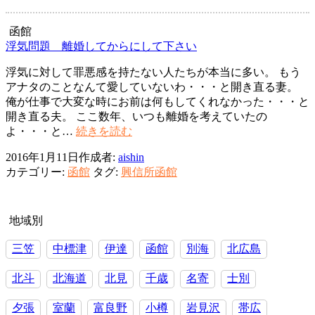
妻
か
函館
ら
浮気問題 離婚してからにして下さい
の
浮気に対して罪悪感を持たない人たちが本当に多い。 もう
DV
アナタのことなんて愛していないわ・・・と開き直る妻。
俺が仕事で大変な時にお前は何もしてくれなかった・・・と
開き直る夫。 ここ数年、いつも離婚を考えていたの
浮
よ・・・と…
続きを読む
気
2016年1月11日
作成者:
aishin
問
カテゴリー:
函館
タグ:
興信所函館
題
離
婚
し
地域別
て
三笠
中標津
伊達
函館
別海
北広島
か
ら
北斗
北海道
北見
千歳
名寄
士別
に
し
夕張
室蘭
富良野
小樽
岩見沢
帯広
て