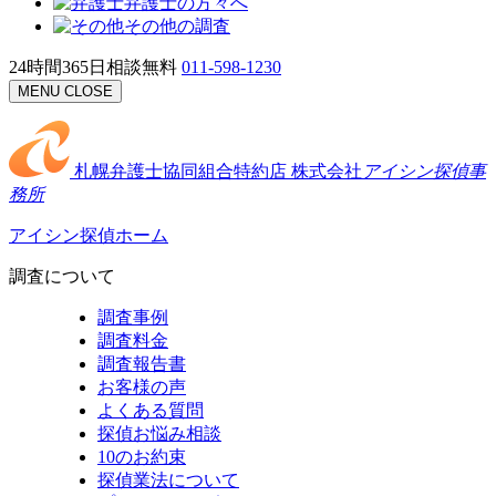
弁護士の方々へ
その他の調査
24時間365日相談無料
011-598-1230
MENU
CLOSE
札幌弁護士協同組合特約店
株式会社
アイシン探偵事
務所
アイシン探偵ホーム
調査について
調査事例
調査料金
調査報告書
お客様の声
よくある質問
探偵お悩み相談
10のお約束
探偵業法について