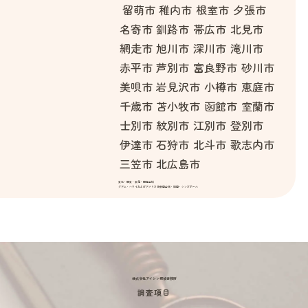
留萌市
稚内市
根室市
夕張市
名寄市
釧路市
帯広市
北見市
網走市
旭川市
深川市
滝川市
赤平市
芦別市
富良野市
砂川市
美唄市
岩見沢市
小樽市
恵庭市
千歳市
苫小牧市
函館市
室蘭市
士別市
紋別市
江別市
登別市
伊達市
石狩市
北斗市
歌志内市
三笠市
北広島市
東北・関東・東海・関西全域
グアム・ハワイおよびアメリカ合衆国全域・韓国・シンガポール
株式会社アイシン探偵事務所
調査項目