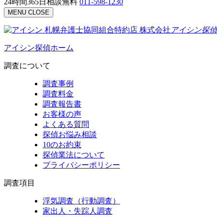
24時間365日相談無料
011-598-1230
MENU
CLOSE
札幌弁護士協同組合特約店
株式会社
アイシン探偵
アイシン探偵ホーム
調査について
調査事例
調査料金
調査報告書
お客様の声
よくある質問
探偵お悩み相談
10のお約束
探偵業法について
プライバシーポリシー
調査項目
浮気調査（行動調査）
家出人・失踪人調査