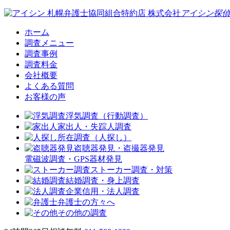
札幌弁護士協同組合特約店
株式会社
アイシン探偵
ホーム
調査メニュー
調査事例
調査料金
会社概要
よくある質問
お客様の声
浮気調査（行動調査）
家出人・失踪人調査
所在調査（人探し）
盗聴器発見・盗撮器発見
電磁波調査・GPS器材発見
ストーカー調査・対策
結婚調査・身上調査
企業信用・法人調査
弁護士の方々へ
その他の調査