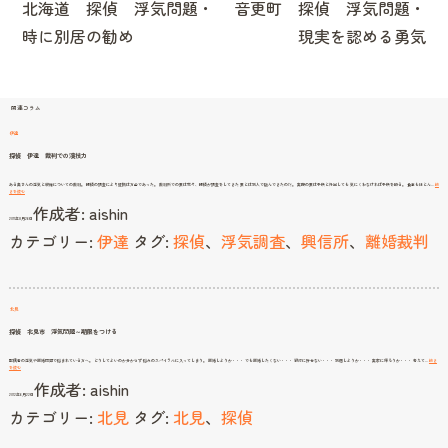
北海道 探偵 浮気問題・
音更町 探偵 浮気問題・
ビ
時に別居の勧め
現実を認める勇気
ゲ
ー
シ
関連コラム
ョ
伊達
ン
探偵 伊達 裁判での演技力
ある奥さんの浮気と親権についての裁判。 探偵の調査により証拠は万全であった。 裁判所での妻は我々、探偵が調査をしてきた 妻とは別人で臨んできたのだ。 実際の妻は子供と外出しても 気にくわなければ子供を殴る。 食事もほとん…
続
探
きを読む
偵
作成者:
aishin
伊
達
2011年8月26日
裁
判
カテゴリー:
伊達
タグ:
探偵
、
浮気調査
、
興信所
、
離婚裁判
で
の
演
技
力
北見
探偵 北見市 浮気問題～期限をつける
配偶者の浮気や離婚問題で悩まれている方へ。 どうしてよいのか分からず 悩みのスパイラルに入ってしまう。 離婚しようか・・・ でも離婚したくない・・・ 絶対に許せない・・・ 別居しようか・・・ 実家に帰ろうか・・・ 考えて…
続き
探
を読む
偵
作成者:
aishin
北
見
2012年6月22日
市
浮
カテゴリー:
北見
タグ:
北見
、
探偵
気
問
題
～
期
限