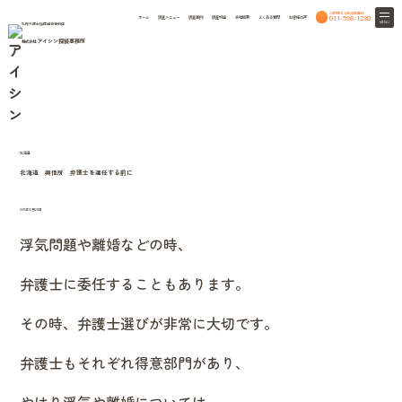
24時間365日相談無料
011-598-1230
ホーム
調査メニュー
調査事例
調査料金
会社概要
よくある質問
お客様の声
MENU
札幌弁護士協同組合特約店
アイシン探偵事務所
株式会社
column
HOME
北海道興信所のつれづれ話
北海道興信所のつれづれ話
北海道
北海道 興信所 弁護士を選任する前に
2011年10月28日
浮気問題や離婚などの時、
弁護士に委任することもあります。
その時、弁護士選びが非常に大切です。
弁護士もそれぞれ得意部門があり、
やはり浮気や離婚については