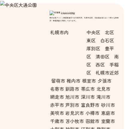
北海道全域調査
株式会社アイシン探偵事務所では札幌市内、札幌市近郊、北海道全域において様々な興信
所・探偵調査に対応しております。
札幌市内
中央区 北区
東区 白石区
厚別区 豊平
区 清田区 南
区 西区 手稲
区 札幌市近郊
留萌市
稚内市
根室市
夕張市
名寄市
釧路市
帯広市
北見市
網走市
旭川市
深川市
滝川市
赤平市
芦別市
富良野市
砂川市
美唄市
岩見沢市
小樽市
恵庭市
千歳市
苫小牧市
函館市
室蘭市
士別市
紋別市
江別市
登別市