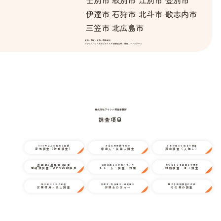
伊達市
石狩市
北斗市
歌志内市
三笠市
北広島市
東北・関東・東海・関西全域
グアム・ハワイおよびアメリカ合衆国全域・韓国・シンガポール
株式会社アイシン探偵事務所
調査項目
1000件以上の経験と実績
万全な情報網を駆使
日本の端から端まで調査
浮気調査（行動調査）
家出人・失踪人調査
所在調査（人探し）
盗聴器(盗撮器)発見
状況に応じた対応ノウハウ
不安なことを細部まで調査
電磁波調査・GPS器材発見
ストーカー調査・対策
結婚調査・身上調査
取引前にリスク回避
弁護士/司法書士/行政書士
様々な探偵調査に対応
企業信用・法人調査
弁護士の方々へ
その他の調査