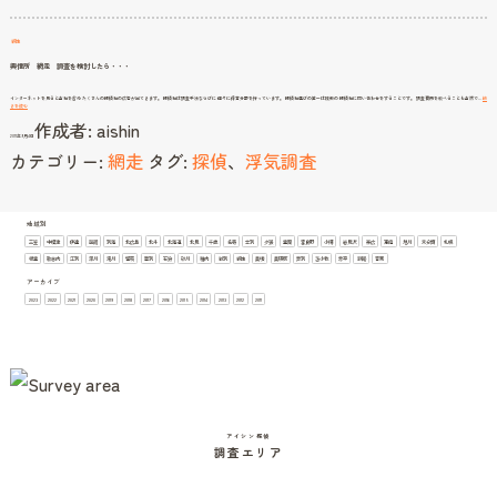
を
つ
け
る
網走
興信所 網走 調査を検討したら・・・
インターネットを見ると当社を含め たくさんの探偵社の広告が出てきます。 探偵社は調査手法ならびに 個々に得意分野を持っています。 探偵社選びの第一は複数の 探偵社に問い合わせをすることです。 調査費用を較べることも当然で…
続
興
きを読む
信
作成者:
aishin
所
網
2011年9月4日
走
調
カテゴリー:
網走
タグ:
探偵
、
浮気調査
査
を
検
討
し
た
ら・・・
地域別
三笠
中標津
伊達
函館
別海
北広島
北斗
北海道
北見
千歳
名寄
士別
夕張
室蘭
富良野
小樽
岩見沢
帯広
恵庭
旭川
未分類
札幌
根室
歌志内
江別
深川
滝川
留萌
登別
石狩
砂川
稚内
紋別
網走
美唄
美瑛町
芦別
苫小牧
赤平
釧路
音更
アーカイブ
2023
2022
2021
2020
2019
2018
2017
2016
2015
2014
2013
2012
2011
アイシン探偵
調査エリア