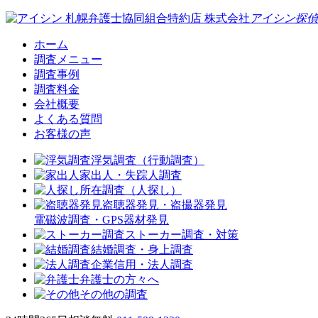
札幌弁護士協同組合特約店
株式会社
アイシン探偵
ホーム
調査メニュー
調査事例
調査料金
会社概要
よくある質問
お客様の声
浮気調査（行動調査）
家出人・失踪人調査
所在調査（人探し）
盗聴器発見・盗撮器発見
電磁波調査・GPS器材発見
ストーカー調査・対策
結婚調査・身上調査
企業信用・法人調査
弁護士の方々へ
その他の調査