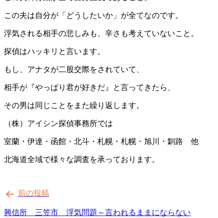
この夫は自分が「どうしたいか」が全てなのです。
浮気される相手の悲しみも、辛さも考えていないこと。
探偵はハッキリと言います。
もし、アナタが二股交際をされていて、
相手が『やっぱり君が好きだ』と言ってきたら、
その男は同じことをまた繰り返します。
（株）アイシン探偵事務所では
室蘭・伊達・函館・北斗・札幌・札幌・旭川・釧路 他
北海道全域で様々な調査を承っております。
投
前の投稿
稿
ナ
興信所 三笠市 浮気問題～言われるままにならない