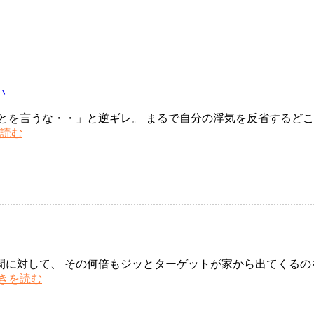
い
とを言うな・・」と逆ギレ。 まるで自分の浮気を反省するどこ
中
読む
標
津
町
興
信
所
夫
の
に対して、 その何倍もジッとターゲットが家から出てくるのを
浮
探
きを読む
気
偵
は
の
私