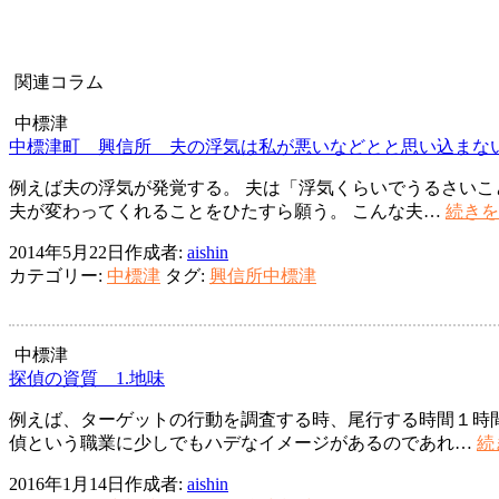
ビ
ゲ
関連コラム
ー
シ
中標津
中標津町 興信所 夫の浮気は私が悪いなどとと思い込まな
ョ
例えば夫の浮気が発覚する。 夫は「浮気くらいでうるさいこ
ン
夫が変わってくれることをひたすら願う。 こんな夫…
続きを
2014年5月22日
作成者:
aishin
カテゴリー:
中標津
タグ:
興信所中標津
中標津
探偵の資質 1.地味
例えば、ターゲットの行動を調査する時、尾行する時間１時間
偵という職業に少しでもハデなイメージがあるのであれ…
続
2016年1月14日
作成者:
aishin