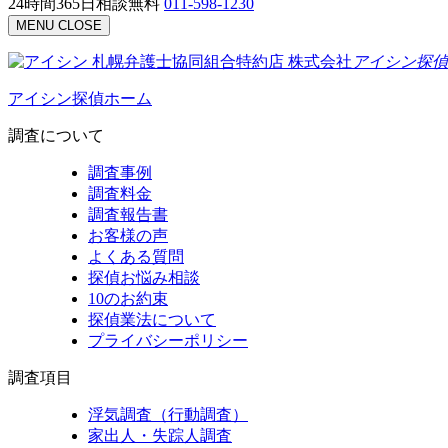
24時間365日相談無料
011-598-1230
MENU
CLOSE
札幌弁護士協同組合特約店
株式会社
アイシン探偵
アイシン探偵ホーム
調査について
調査事例
調査料金
調査報告書
お客様の声
よくある質問
探偵お悩み相談
10のお約束
探偵業法について
プライバシーポリシー
調査項目
浮気調査（行動調査）
家出人・失踪人調査