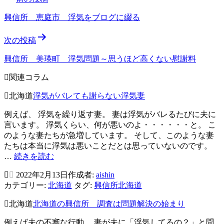
稿
興信所 恵庭市 浮気をブログに綴る
ナ
次の投稿
ビ
ゲ
興信所 美瑛町 浮気問題～思うほど高くない慰謝料
ー
関連コラム
シ
北海道
浮気がバレても謝らない浮気妻
ョ
例えば、 浮気を繰り返す妻。 妻は浮気がバレるたびに夫に
ン
言います。 浮気くらい、何が悪いのよ・・・・・・と。 こ
のような妻たちが急増しています。 そして、このような妻
たちは本当に浮気は悪いことだとは思っていないのです。
浮
…
続きを読む
気
2022年2月13日
作成者:
aishin
が
カテゴリー:
北海道
タグ:
興信所北海道
バ
レ
北海道
北海道の興信所 調査は問題解決の始まり
て
も
例えば夫の不審な行動。 妻が夫に「浮気してるの？」と問