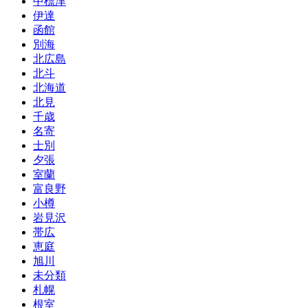
中標津
倫
伊達
の
函館
責
別海
任
北広島
北斗
北海道
北見
千歳
名寄
士別
夕張
室蘭
富良野
小樽
岩見沢
帯広
恵庭
旭川
未分類
札幌
根室