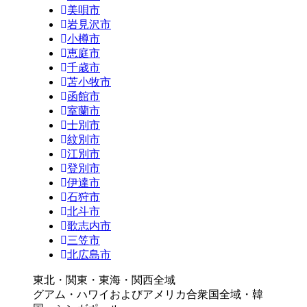
美唄市
岩見沢市
小樽市
恵庭市
千歳市
苫小牧市
函館市
室蘭市
士別市
紋別市
江別市
登別市
伊達市
石狩市
北斗市
歌志内市
三笠市
北広島市
東北・関東・東海・関西全域
グアム・ハワイおよびアメリカ合衆国全域・韓