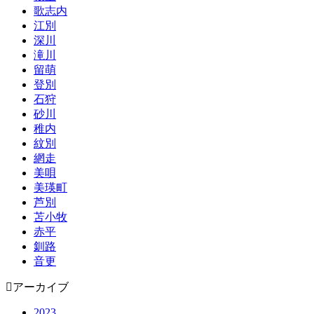
歌志内
江別
深川
滝川
留萌
登別
石狩
砂川
稚内
紋別
網走
美唄
美瑛町
芦別
苫小牧
赤平
釧路
音更
アーカイブ
2023