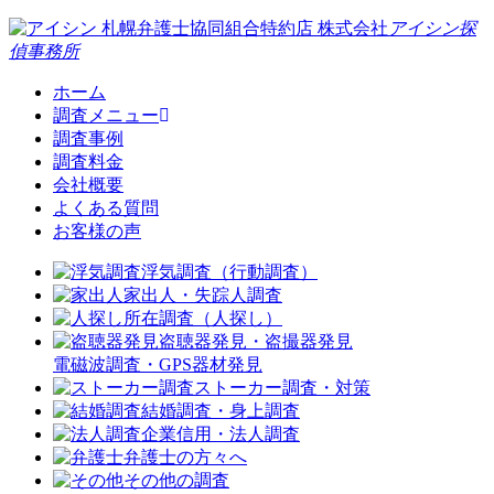
札幌弁護士協同組合特約店
株式会社
アイシン探
偵事務所
ホーム
調査メニュー
調査事例
調査料金
会社概要
よくある質問
お客様の声
浮気調査（行動調査）
家出人・失踪人調査
所在調査（人探し）
盗聴器発見・盗撮器発見
電磁波調査・GPS器材発見
ストーカー調査・対策
結婚調査・身上調査
企業信用・法人調査
弁護士の方々へ
その他の調査