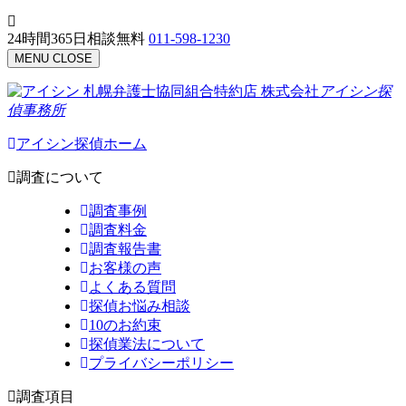
24時間365日相談無料
011-598-1230
MENU
CLOSE
札幌弁護士協同組合特約店
株式会社
アイシン探
偵事務所
アイシン探偵ホーム
調査について
調査事例
調査料金
調査報告書
お客様の声
よくある質問
探偵お悩み相談
10のお約束
探偵業法について
プライバシーポリシー
調査項目