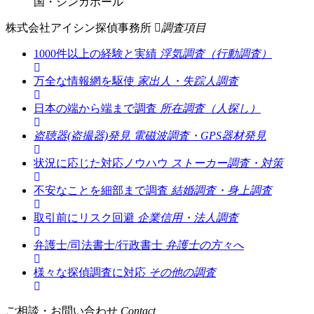
国・シンガポール
株式会社アイシン探偵事務所
調査項目
1000件以上の経験と実績
浮気調査（行動調査）
万全な情報網を駆使
家出人・失踪人調査
日本の端から端まで調査
所在調査（人探し）
盗聴器(盗撮器)発見
電磁波調査・GPS器材発見
状況に応じた対応ノウハウ
ストーカー調査・対策
不安なことを細部まで調査
結婚調査・身上調査
取引前にリスク回避
企業信用・法人調査
弁護士/司法書士/行政書士
弁護士の方々へ
様々な探偵調査に対応
その他の調査
ご相談・お問い合わせ
Contact