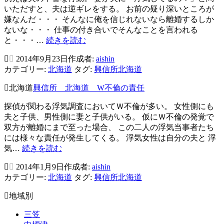
謝
いただすと、夫は逆ギレをする。 お前の疑り深いところが
ら
嫌なんだ・・・ そんなに俺を信じれないなら離婚するしか
な
ないな・・・ 仕事の付き合いでそんなことを言われる
い
北
と・・・…
続きを読む
浮
海
気
2014年9月23日
作成者:
aishin
道
妻
カテゴリー:
北海道
タグ:
興信所北海道
の
興
北海道
興信所 北海道 W不倫の責任
信
所
探偵が関わる浮気調査においてＷ不倫が多い。 女性側にも
調
夫と子供、男性側に妻と子供がいる。 仮にＷ不倫の発覚で
査
双方が離婚にまで至った場合、 この二人の浮気当事者たち
は
には様々な責任が発生してくる。 浮気女性は自分の夫と 浮
問
興
気…
続きを読む
題
信
解
2014年1月9日
作成者:
aishin
所
決
カテゴリー:
北海道
タグ:
興信所北海道
北
の
海
地域別
始
道
ま
W
三笠
り
不