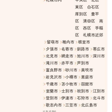
東区 白石区
厚別区 豊平
区 清田区 南
区 西区 手稲
区 札幌市近郊
留萌市
稚内市
根室市
夕張市
名寄市
釧路市
帯広市
北見市
網走市
旭川市
深川市
滝川市
赤平市
芦別市
富良野市
砂川市
美唄市
岩見沢市
小樽市
恵庭市
千歳市
苫小牧市
函館市
室蘭市
士別市
紋別市
江別市
登別市
伊達市
石狩市
北斗市
歌志内市
三笠市
北広島市
東北・関東・東海・関西全域