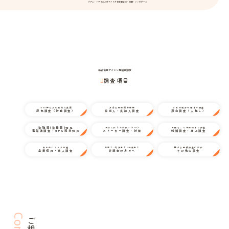
グアム・ハワイおよびアメリカ合衆国全域・韓国・シンガポール
株式会社アイシン探偵事務所
調査項目
1000件以上の経験と実績
万全な情報網を駆使
日本の端から端まで調査
浮気調査（行動調査）
家出人・失踪人調査
所在調査（人探し）
盗聴器(盗撮器)発見
状況に応じた対応ノウハウ
不安なことを細部まで調査
電磁波調査・GPS器材発見
ストーカー調査・対策
結婚調査・身上調査
取引前にリスク回避
弁護士/司法書士/行政書士
様々な探偵調査に対応
企業信用・法人調査
弁護士の方々へ
その他の調査