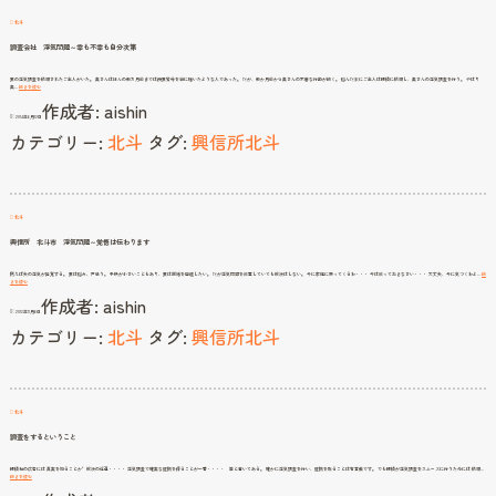
ョ
北斗
ン
調査会社 浮気問題～幸も不幸も自分次第
妻の浮気調査を依頼されたご主人がいた。 奥さんはほんの数カ月前までは良妻賢母を絵に描いたような人であった。 だが、数か月前から奥さんの不審な行動が続く。 悩んだ末にご主人は探偵に依頼し、奥さんの浮気調査を行う。 やはり
調
奥…
続きを読む
査
作成者:
aishin
会
社
2014年6月12日
浮
気
カテゴリー:
北斗
タグ:
興信所北斗
問
題
～
幸
も
不
幸
も
自
分
次
北斗
第
興信所 北斗市 浮気問題～覚悟は伝わります
例えば夫の浮気が発覚する。 妻は悩み、戸惑う。 子供が小さいこともあり、妻は離婚を回避したい。 だが浮気問題を放置していても解決はしない。 今に家庭に戻ってくるわ・・・ 今は放っておきなさい・・・ 大丈夫、今に気づくわよ…
続
興
きを読む
信
作成者:
aishin
所
北
2012年11月6日
斗
市
カテゴリー:
北斗
タグ:
興信所北斗
浮
気
問
題
～
覚
悟
は
伝
わ
り
北斗
ま
す
調査をするということ
探偵社の広告には 真実を知ることか゜解決の近道・・・・ 浮気調査で確実な証拠を得ることが一番・・・・ 等と書いてある。 確かに浮気調査を行い、証拠を取ることは有意義です。 でも探偵が浮気調査をスムーズに行うためには 依頼…
調
続きを読む
査
を