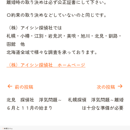
離婚時の取り決めは必ず公正証書にして下さい。
口約束の取り決めなどしていないのと同じです。
（株）アイシン探偵社では
札幌・小樽・江別・岩見沢・美唄・旭川・北見・釧路・
函館 他
北海道全域で様々な調査を承っております。
（株）アイシン探偵社 ホームページ
投
稿
前の投稿
次の投稿
ナ
北見 探偵社 浮気問題～
札幌探偵 浮気問題～離婚
ビ
６月と１１月の始まり
は十分な準備が必要
ゲ
ー
シ
関連コラム