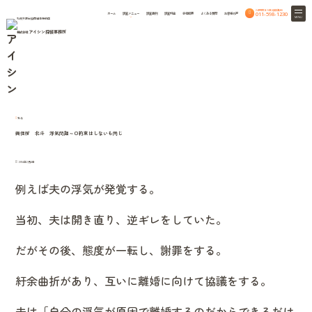
24時間365日相談無料
011-598-1230
ホーム
調査メニュー
調査事例
調査料金
会社概要
よくある質問
お客様の声
MENU
札幌弁護士協同組合特約店
アイシン探偵事務所
株式会社
HOME
column
北海道興信所のつれづれ話
北海道興信所のつれづれ話
北斗
興信所 北斗 浮気問題～口約束はしないも同じ
2014年2月4日
例えば夫の浮気が発覚する。
当初、夫は開き直り、逆ギレをしていた。
だがその後、態度が一転し、謝罪をする。
紆余曲折があり、互いに離婚に向けて協議をする。
夫は「自分の浮気が原因で離婚するのだからできるだけ