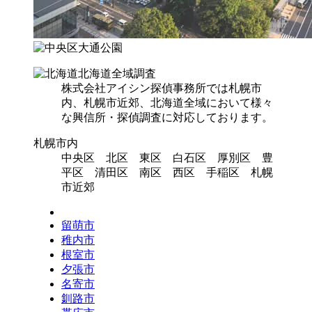
北海道全域調査
株式会社アイシン探偵事務所では札幌市
内、札幌市近郊、北海道全域において様々
な興信所・探偵調査に対応しております。
札幌市内
中央区 北区 東区 白石区 厚別区 豊
平区 清田区 南区 西区 手稲区 札幌
市近郊
留萌市
稚内市
根室市
夕張市
名寄市
釧路市