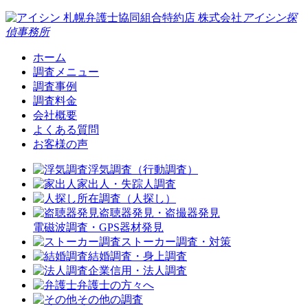
札幌弁護士協同組合特約店
株式会社
アイシン探
偵事務所
ホーム
調査メニュー
調査事例
調査料金
会社概要
よくある質問
お客様の声
浮気調査（行動調査）
家出人・失踪人調査
所在調査（人探し）
盗聴器発見・盗撮器発見
電磁波調査・GPS器材発見
ストーカー調査・対策
結婚調査・身上調査
企業信用・法人調査
弁護士の方々へ
その他の調査