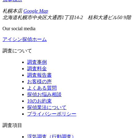
札幌本店
Google Map
北海道札幌市中央区大通西1丁目14-2 桂和大通ビル50 9階
Our social media
アイシン探偵ホーム
調査について
調査事例
調査料金
調査報告書
お客様の声
よくある質問
探偵お悩み相談
10のお約束
探偵業法について
プライバシーポリシー
調査項目
浮気調査（行動調査）