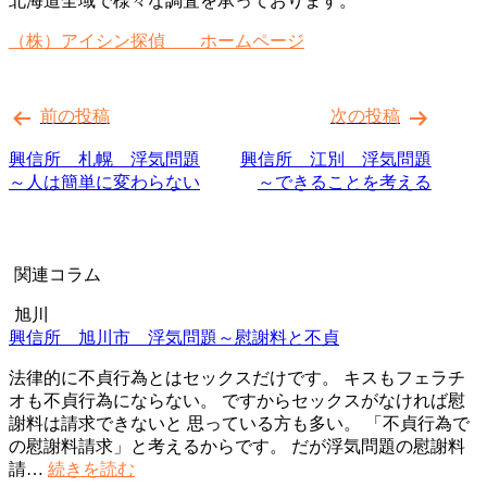
北海道全域で様々な調査を承っております。
（株）アイシン探偵 ホームページ
投
前の投稿
次の投稿
稿
ナ
興信所 札幌 浮気問題
興信所 江別 浮気問題
～人は簡単に変わらない
～できることを考える
ビ
ゲ
ー
関連コラム
シ
旭川
ョ
興信所 旭川市 浮気問題～慰謝料と不貞
ン
法律的に不貞行為とはセックスだけです。 キスもフェラチ
オも不貞行為にならない。 ですからセックスがなければ慰
謝料は請求できないと 思っている方も多い。 「不貞行為で
の慰謝料請求」と考えるからです。 だが浮気問題の慰謝料
興
請…
続きを読む