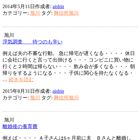
信
2014年5月11日
作成者:
aishin
所
カテゴリー:
旭川
タグ:
興信所旭川
旭
川
市
浮
旭川
気
浮気調査 待つのも辛い
問
例えば夫の不審な行動。 急に帰宅が遅くなる・・・・ 休日
題
に会社に行くと言って出掛ける・・・ コンビニに買い物に
～
行くと２時間は帰らない・・・ 飲み会が多くなる・・・ 朝
慰
帰りをするようになる・・・ 子供に関心を持たなくなる・
謝
浮
…
続きを読む
料
気
と
2015年8月31日
作成者:
aishin
調
不
カテゴリー:
旭川
タグ:
興信所旭川
査
貞
待
つ
の
旭川
も
離婚後の養育費
辛
例えば・・・・ Ａ子さんは6ヶ月前に夫 Ｂさんと離婚し
い