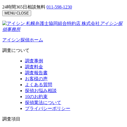
24時間365日相談無料
011-598-1230
MENU
CLOSE
札幌弁護士協同組合特約店
株式会社
アイシン探
偵事務所
アイシン探偵ホーム
調査について
調査事例
調査料金
調査報告書
お客様の声
よくある質問
探偵お悩み相談
10のお約束
探偵業法について
プライバシーポリシー
調査項目