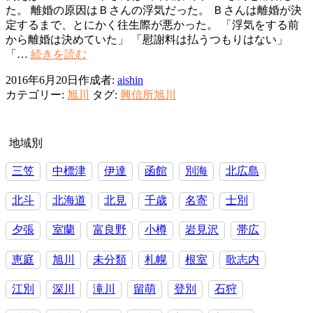
た。 離婚の原因はＢさんの浮気だった。 Ｂさんは離婚が決
定するまで、とにかく往生際が悪かった。 「浮気をする前
から離婚は決めていた」 「慰謝料は払うつもりはない」
離
「…
続きを読む
婚
2016年6月20日
作成者:
aishin
後
カテゴリー:
旭川
タグ:
興信所旭川
の
養
育
費
地域別
三笠
中標津
伊達
函館
別海
北広島
北斗
北海道
北見
千歳
名寄
士別
夕張
室蘭
富良野
小樽
岩見沢
帯広
恵庭
旭川
未分類
札幌
根室
歌志内
江別
深川
滝川
留萌
登別
石狩