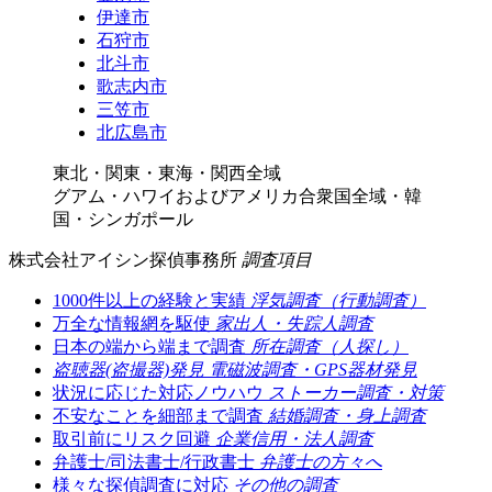
伊達市
石狩市
北斗市
歌志内市
三笠市
北広島市
東北・関東・東海・関西全域
グアム・ハワイおよびアメリカ合衆国全域・韓
国・シンガポール
株式会社アイシン探偵事務所
調査項目
1000件以上の経験と実績
浮気調査（行動調査）
万全な情報網を駆使
家出人・失踪人調査
日本の端から端まで調査
所在調査（人探し）
盗聴器(盗撮器)発見
電磁波調査・GPS器材発見
状況に応じた対応ノウハウ
ストーカー調査・対策
不安なことを細部まで調査
結婚調査・身上調査
取引前にリスク回避
企業信用・法人調査
弁護士/司法書士/行政書士
弁護士の方々へ
様々な探偵調査に対応
その他の調査