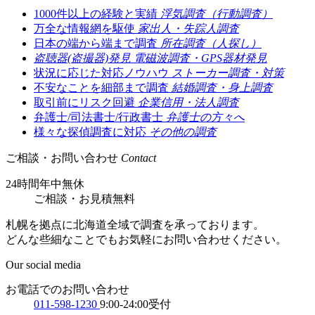
1000件以上の経験と実績
浮気調査（行動調査）
万全な情報網を駆使
家出人・失踪人調査
日本の端から端まで調査
所在調査（人探し）
盗聴器(盗撮器)発見
電磁波調査・GPS器材発見
状況に応じた対応ノウハウ
ストーカー調査・対策
不安なことを細部まで調査
結婚調査・身上調査
取引前にリスク回避
企業信用・法人調査
弁護士/司法書士/行政書士
弁護士の方々へ
様々な探偵調査に対応
その他の調査
ご相談・お問い合わせ
Contact
24時間年中無休
ご相談
・
お見積無料
札幌を拠点に北海道全域で調査を承っております。
どんな些細なことでもお気軽にお問い合わせください。
Our social media
お電話でのお問い合わせ
011-598-1230
9:00-24:00受付