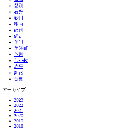
登別
石狩
砂川
稚内
紋別
網走
美唄
美瑛町
芦別
苫小牧
赤平
釧路
音更
アーカイブ
2023
2022
2021
2020
2019
2018