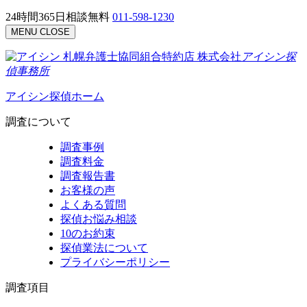
24時間365日相談無料
011-598-1230
MENU
CLOSE
札幌弁護士協同組合特約店
株式会社
アイシン探
偵事務所
アイシン探偵ホーム
調査について
調査事例
調査料金
調査報告書
お客様の声
よくある質問
探偵お悩み相談
10のお約束
探偵業法について
プライバシーポリシー
調査項目