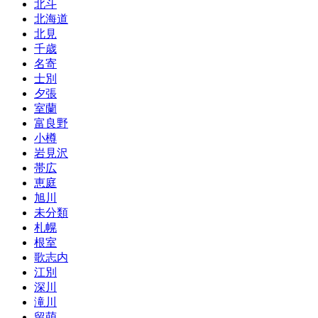
北斗
北海道
北見
千歳
名寄
士別
夕張
室蘭
富良野
小樽
岩見沢
帯広
恵庭
旭川
未分類
札幌
根室
歌志内
江別
深川
滝川
留萌