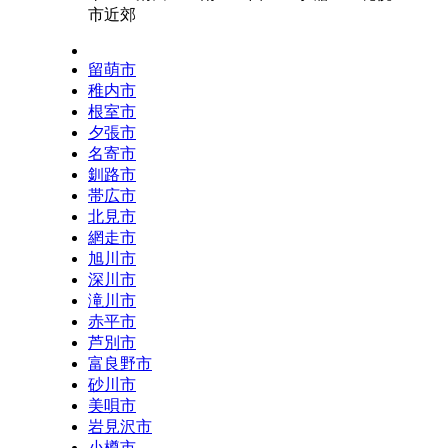
市近郊
留萌市
稚内市
根室市
夕張市
名寄市
釧路市
帯広市
北見市
網走市
旭川市
深川市
滝川市
赤平市
芦別市
富良野市
砂川市
美唄市
岩見沢市
小樽市