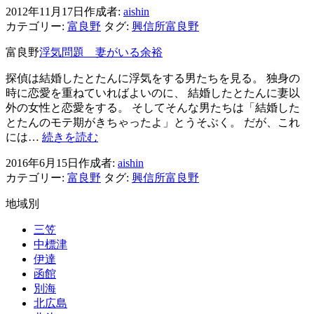
恨
2012年11月17日
作成者:
aishin
所
ん
カテゴリー:
富良野
タグ:
興信所富良野
富
で
良
富良野
浮気問題 妻がいる余裕
も
野
一
浮
探偵は結婚したとたんに浮気をする男たちを見る。 独身の
年」
気
時に恋愛を重ねていればよいのに、 結婚したとたんに妻以
問
外の女性と恋愛をする。 そしてそんな男たちは「結婚した
題
とたんのモテ期がきちゃったよ」とうそぶく。 だが、これ
～
浮
には…
続きを読む
現
気
実
2016年6月15日
作成者:
aishin
問
を
カテゴリー:
富良野
タグ:
興信所富良野
題
受
妻
地域別
け
が
入
い
三笠
れ
る
中標津
る
余
伊達
裕
函館
別海
北広島