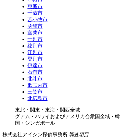
恵庭市
千歳市
苫小牧市
函館市
室蘭市
士別市
紋別市
江別市
登別市
伊達市
石狩市
北斗市
歌志内市
三笠市
北広島市
東北・関東・東海・関西全域
グアム・ハワイおよびアメリカ合衆国全域・韓
国・シンガポール
株式会社アイシン探偵事務所
調査項目