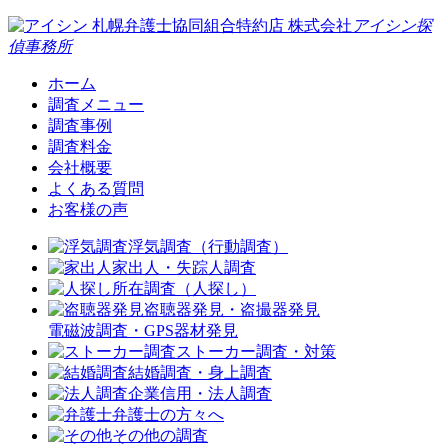
札幌弁護士協同組合特約店
株式会社
アイシン探
偵事務所
ホーム
調査メニュー
調査事例
調査料金
会社概要
よくある質問
お客様の声
浮気調査（行動調査）
家出人・失踪人調査
所在調査（人探し）
盗聴器発見・盗撮器発見
電磁波調査・GPS器材発見
ストーカー調査・対策
結婚調査・身上調査
企業信用・法人調査
弁護士の方々へ
その他の調査