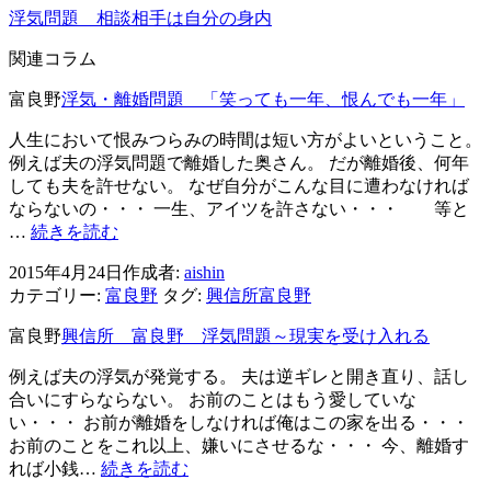
ゲ
浮気問題 相談相手は自分の身内
ー
関連コラム
シ
富良野
浮気・離婚問題 「笑っても一年、恨んでも一年」
ョ
人生において恨みつらみの時間は短い方がよいということ。
ン
例えば夫の浮気問題で離婚した奥さん。 だが離婚後、何年
しても夫を許せない。 なぜ自分がこんな目に遭わなければ
ならないの・・・ 一生、アイツを許さない・・・ 等と
浮
…
続きを読む
気・
2015年4月24日
作成者:
aishin
離
カテゴリー:
富良野
タグ:
興信所富良野
婚
問
富良野
興信所 富良野 浮気問題～現実を受け入れる
題
「笑
例えば夫の浮気が発覚する。 夫は逆ギレと開き直り、話し
っ
合いにすらならない。 お前のことはもう愛していな
て
い・・・ お前が離婚をしなければ俺はこの家を出る・・・
も
お前のことをこれ以上、嫌いにさせるな・・・ 今、離婚す
一
興
れば小銭…
続きを読む
年、
信