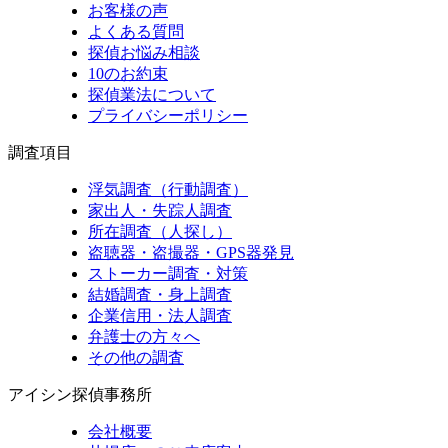
お客様の声
よくある質問
探偵お悩み相談
10のお約束
探偵業法について
プライバシーポリシー
調査項目
浮気調査（行動調査）
家出人・失踪人調査
所在調査（人探し）
盗聴器・盗撮器・GPS器発見
ストーカー調査・対策
結婚調査・身上調査
企業信用・法人調査
弁護士の方々へ
その他の調査
アイシン探偵事務所
会社概要