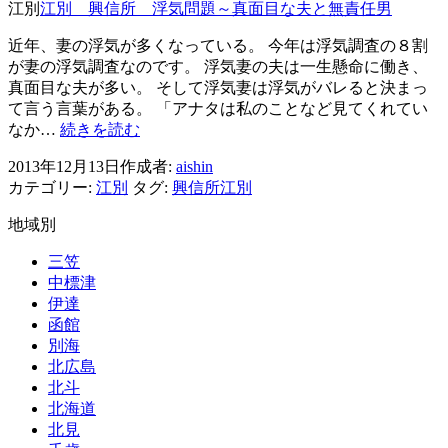
江別
江別 興信所 浮気問題～真面目な夫と無責任男
細
嘘
工
は
近年、妻の浮気が多くなっている。 今年は浮気調査の８割
は
見
が妻の浮気調査なのです。 浮気妻の夫は一生懸命に働き、
お
抜
真面目な夫が多い。 そして浮気妻は浮気がバレると決まっ
見
き
て言う言葉がある。 「アナタは私のことなど見てくれてい
通
に
江
なか…
続きを読む
し!
く
別
い
2013年12月13日
作成者:
aishin
興
か？
カテゴリー:
江別
タグ:
興信所江別
信
所
地域別
浮
気
三笠
問
中標津
題
伊達
～
函館
真
別海
面
北広島
目
北斗
な
北海道
夫
北見
と