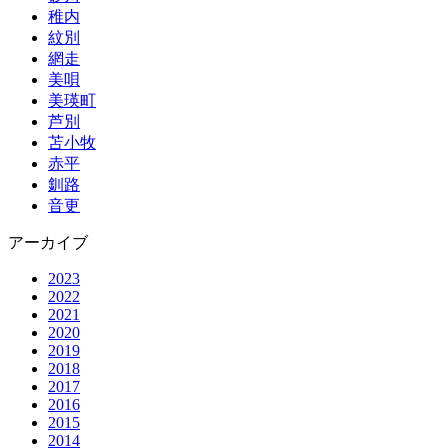
稚内
紋別
網走
美唄
美瑛町
芦別
苫小牧
赤平
釧路
音更
アーカイブ
2023
2022
2021
2020
2019
2018
2017
2016
2015
2014