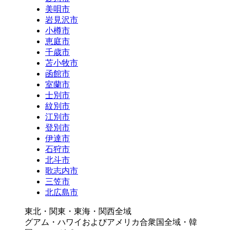
美唄市
岩見沢市
小樽市
恵庭市
千歳市
苫小牧市
函館市
室蘭市
士別市
紋別市
江別市
登別市
伊達市
石狩市
北斗市
歌志内市
三笠市
北広島市
東北・関東・東海・関西全域
グアム・ハワイおよびアメリカ合衆国全域・韓