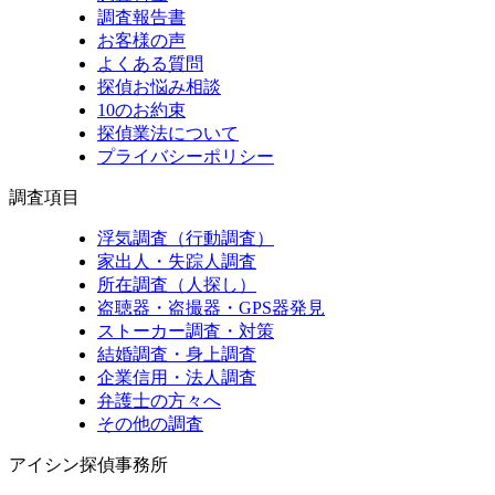
調査報告書
お客様の声
よくある質問
探偵お悩み相談
10のお約束
探偵業法について
プライバシーポリシー
調査項目
浮気調査（行動調査）
家出人・失踪人調査
所在調査（人探し）
盗聴器・盗撮器・GPS器発見
ストーカー調査・対策
結婚調査・身上調査
企業信用・法人調査
弁護士の方々へ
その他の調査
アイシン探偵事務所