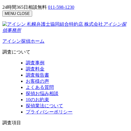
24時間365日相談無料
011-598-1230
MENU
CLOSE
札幌弁護士協同組合特約店
株式会社
アイシン探
偵事務所
アイシン探偵ホーム
調査について
調査事例
調査料金
調査報告書
お客様の声
よくある質問
探偵お悩み相談
10のお約束
探偵業法について
プライバシーポリシー
調査項目