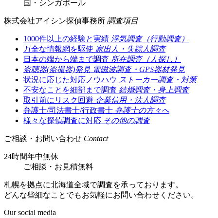
国・シンガポール
株式会社アイシン探偵事務所
調査項目
1000件以上の経験と実績
浮気調査（行動調査）
万全な情報網を駆使
家出人・失踪人調査
日本の端から端まで調査
所在調査（人探し）
盗聴器(盗撮器)発見
電磁波調査・GPS器材発見
状況に応じた対応ノウハウ
ストーカー調査・対策
不安なことを細部まで調査
結婚調査・身上調査
取引前にリスク回避
企業信用・法人調査
弁護士/司法書士/行政書士
弁護士の方々へ
様々な探偵調査に対応
その他の調査
ご相談・お問い合わせ
Contact
24時間年中無休
ご相談
・
お見積無料
札幌を拠点に北海道全域で調査を承っております。
どんな些細なことでもお気軽にお問い合わせください。
Our social media