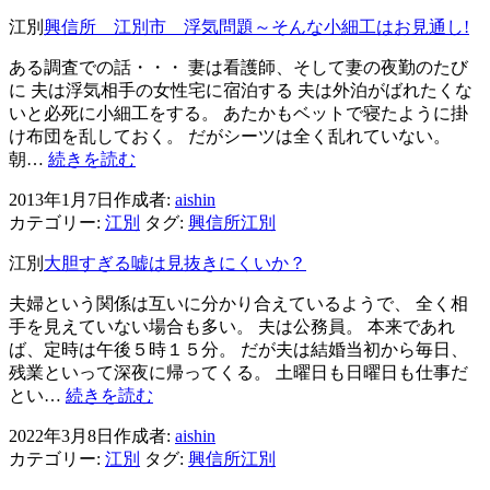
シ
江別
興信所 江別市 浮気問題～そんな小細工はお見通し!
ョ
ある調査での話・・・ 妻は看護師、そして妻の夜勤のたび
ン
に 夫は浮気相手の女性宅に宿泊する 夫は外泊がばれたくな
いと必死に小細工をする。 あたかもベットで寝たように掛
け布団を乱しておく。 だがシーツは全く乱れていない。
興
朝…
続きを読む
信
2013年1月7日
作成者:
aishin
所
カテゴリー:
江別
タグ:
興信所江別
江
別
江別
大胆すぎる嘘は見抜きにくいか？
市
浮
夫婦という関係は互いに分かり合えているようで、 全く相
気
手を見えていない場合も多い。 夫は公務員。 本来であれ
問
ば、定時は午後５時１５分。 だが夫は結婚当初から毎日、
題
残業といって深夜に帰ってくる。 土曜日も日曜日も仕事だ
～
大
とい…
続きを読む
そ
胆
ん
2022年3月8日
作成者:
aishin
す
な
カテゴリー:
江別
タグ:
興信所江別
ぎ
小
る