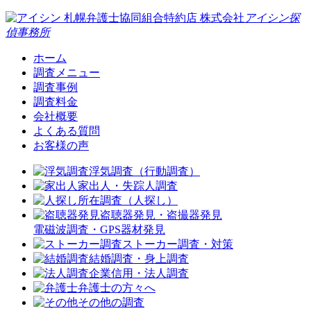
札幌弁護士協同組合特約店
株式会社
アイシン探
偵事務所
ホーム
調査メニュー
調査事例
調査料金
会社概要
よくある質問
お客様の声
浮気調査（行動調査）
家出人・失踪人調査
所在調査（人探し）
盗聴器発見・盗撮器発見
電磁波調査・GPS器材発見
ストーカー調査・対策
結婚調査・身上調査
企業信用・法人調査
弁護士の方々へ
その他の調査