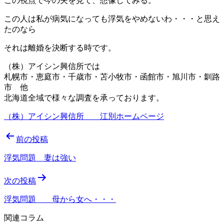
この視点で今の夫を見て、想像してみる。
この人は私が病気になっても浮気をやめないわ・・・と思え
たのなら
それは離婚を決断する時です。
（株）アイシン興信所では
札幌市・恵庭市・千歳市・苫小牧市・函館市・旭川市・釧路
市 他
北海道全域で様々な調査を承っております。
（株）アイシン興信所 江別ホームページ
投
前の投稿
稿
浮気問題 妻は強い
ナ
次の投稿
ビ
ゲ
浮気問題 母から女へ・・・
ー
関連コラム