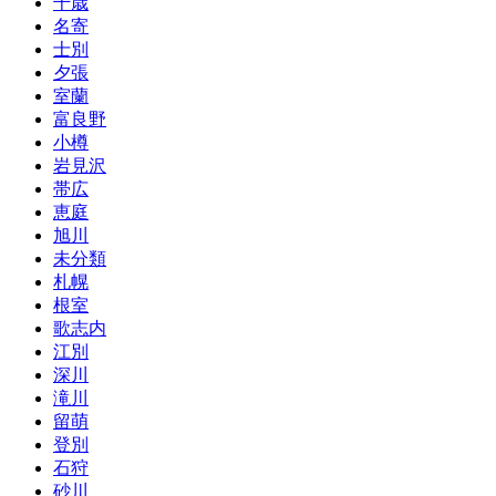
千歳
無
名寄
責
士別
任
夕張
男
室蘭
富良野
小樽
岩見沢
帯広
恵庭
旭川
未分類
札幌
根室
歌志内
江別
深川
滝川
留萌
登別
石狩
砂川