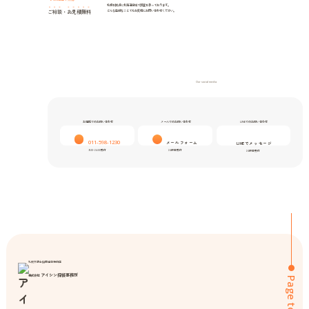
札幌を拠点に北海道全域で調査を承っております。
ご相談
・
お見積無料
どんな些細なことでもお気軽にお問い合わせください。
Our social media
お電話でのお問い合わせ
メールでのお問い合わせ
LINEでのお問い合わせ
011-598-1230
メールフォーム
LINEでメッセージ
9:00-24:00受付
24時間受付
24時間受付
札幌弁護士協同組合特約店
アイシン探偵事務所
株式会社
Page top