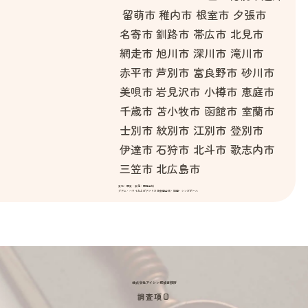
留萌市
稚内市
根室市
夕張市
名寄市
釧路市
帯広市
北見市
網走市
旭川市
深川市
滝川市
赤平市
芦別市
富良野市
砂川市
美唄市
岩見沢市
小樽市
恵庭市
千歳市
苫小牧市
函館市
室蘭市
士別市
紋別市
江別市
登別市
伊達市
石狩市
北斗市
歌志内市
三笠市
北広島市
東北・関東・東海・関西全域
グアム・ハワイおよびアメリカ合衆国全域・韓国・シンガポール
株式会社アイシン探偵事務所
調査項目