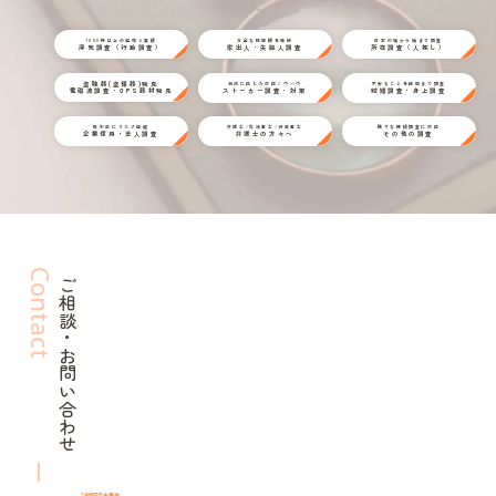
1000件以上の経験と実績
万全な情報網を駆使
日本の端から端まで調査
浮気調査（行動調査）
家出人・失踪人調査
所在調査（人探し）
盗聴器(盗撮器)発見
状況に応じた対応ノウハウ
不安なことを細部まで調査
電磁波調査・GPS器材発見
ストーカー調査・対策
結婚調査・身上調査
取引前にリスク回避
弁護士/司法書士/行政書士
様々な探偵調査に対応
企業信用・法人調査
弁護士の方々へ
その他の調査
Contact
ご相談・お問い合わせ
24時間年中無休