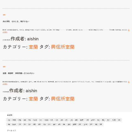
い
る
う
ち
に
手
遅
室蘭
れ
に
夫の浮気 そのとき、強がらない
例えば、夫の浮気が発覚する。 そのとき、妻は強がりを言ってしまうことがある。 あんな男、今すぐ離婚よ・・・・・ もう二度と、顔も見たくないわ・・・・・ 1日も早く離婚したいだけよ・・・・・ それを聞いた親や姉妹、友人など…
続
夫
きを読む
の
作成者:
aishin
浮
気
2020年12月22日
そ
の
カテゴリー:
室蘭
タグ:
興信所室蘭
と
き、
強
が
ら
な
い
室蘭
室蘭 興信所 浮気問題～三つのボタン
例えば夫の浮気問題が発覚する。 夫は開き直り、逆ギレ。 何度、話し合いをしても、話は平行線。 妻どうしてよいのか分からず、 悩みのスパイラルに入ってしまう。 でも、この状況において どんなに迷い、悩んでも選択肢は３つしか…
続
室
きを読む
蘭
作成者:
aishin
興
信
2014年1月4日
所
浮
カテゴリー:
室蘭
タグ:
興信所室蘭
気
問
題
～
三
つ
の
ボ
タ
ン
地域別
三笠
中標津
伊達
函館
別海
北広島
北斗
北海道
北見
千歳
名寄
士別
夕張
室蘭
富良野
小樽
岩見沢
帯広
恵庭
旭川
未分類
札幌
根室
歌志内
江別
深川
滝川
留萌
登別
石狩
砂川
稚内
紋別
網走
美唄
美瑛町
芦別
苫小牧
赤平
釧路
音更
アーカイブ