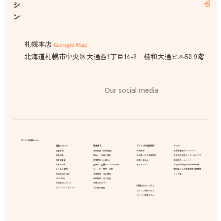
札幌本店
Google Map
北海道札幌市中央区大通西1丁目14-2 桂和大通ビル50 9階
Our social media
アイシン探偵ホーム
調査について
調査項目
アイシン探偵事務所
リンク
調査事例
浮気調査（行動調査）
会社概要
北海道警察ホームページ
調査料金
家出人・失踪人調査
札幌店へのご来店案内
日本司法支援センター法テラス
調査報告書
所在調査（人探し）
お問い合わせ
裁判所ホームページ
お客様の声
盗聴器・盗撮器・GPS器発見
サイトマップ
札幌弁護士協同組合特約店会
よくある質問
ストーカー調査・対策
配偶者からの暴力被害支援情報
探偵お悩み相談
結婚調査・身上調査
リンク集
10のお約束
企業信用・法人調査
探偵業法について
弁護士の方々へ
探偵ブログ・コラム
プライバシーポリシー
その他の調査
アイシン探偵ブログ
アイシン探偵コラム