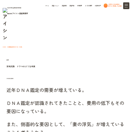
24時間365日相談無料
011-598-1230
ホーム
調査メニュー
調査事例
調査料金
会社概要
よくある質問
お客様の声
MENU
札幌弁護士協同組合特約店
アイシン探偵事務所
株式会社
column
北海道興信所のつれづれ話
北海道興信所のつれづれ話
HOME
室蘭
浮気問題 ドラマのような現実
2016年6月18日
近年ＤＮＡ鑑定の需要が増えている。
ＤＮＡ鑑定が認識されてきたことと、費用の低下もその
要因になっている。
また、側面的な要因として、「妻の浮気」が増えている