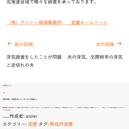
北海道全域で様々な調査を承っております。
（株）アイシン探偵事務所 室蘭ホームページ
投
稿
前の投稿
次の投稿
ナ
浮気調査をしたことが問題
夫の浮気、交際相手の浮気
ビ
と逆切れの夫
ゲ
ー
シ
関連コラム
ョ
室蘭
ン
浮気問題 石橋を叩いているうちに手遅れに
探偵は妻の浮気問題について慎重に対応方法を考えている夫たちをみる。 うかつに妻に問いただしても証拠がないと開き直られてしまう・・・ 今は子供たちの親権をとる準備をしよう・・・ 等など。 そして妻の浮気はどんどん深くなっ
浮
て…
続きを読む
気
作成者:
aishin
問
題
2016年1月28日
石
橋
カテゴリー:
室蘭
タグ:
興信所室蘭
を
叩
い
て