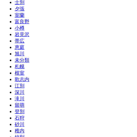
士別
夕張
室蘭
富良野
小樽
岩見沢
帯広
恵庭
旭川
未分類
札幌
根室
歌志内
江別
深川
滝川
留萌
登別
石狩
砂川
稚内