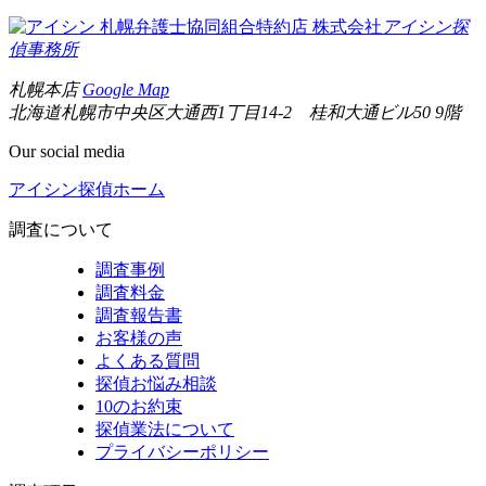
札幌弁護士協同組合特約店
株式会社
アイシン探
偵事務所
札幌本店
Google Map
北海道札幌市中央区大通西1丁目14-2 桂和大通ビル50 9階
Our social media
アイシン探偵ホーム
調査について
調査事例
調査料金
調査報告書
お客様の声
よくある質問
探偵お悩み相談
10のお約束
探偵業法について
プライバシーポリシー