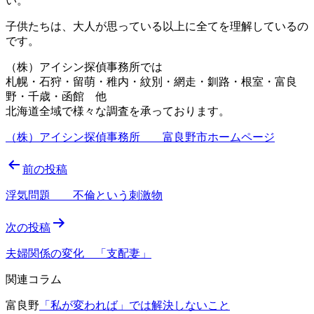
い。
子供たちは、大人が思っている以上に全てを理解しているの
です。
（株）アイシン探偵事務所では
札幌・石狩・留萌・稚内・紋別・網走・釧路・根室・富良
野・千歳・函館 他
北海道全域で様々な調査を承っております。
（株）アイシン探偵事務所 富良野市ホームページ
投
前の投稿
稿
浮気問題 不倫という刺激物
ナ
次の投稿
ビ
ゲ
夫婦関係の変化 「支配妻」
ー
関連コラム
シ
富良野
「私が変われば」では解決しないこと