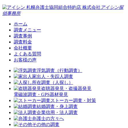
札幌弁護士協同組合特約店
株式会社
アイシン探
偵事務所
ホーム
調査メニュー
調査事例
調査料金
会社概要
よくある質問
お客様の声
浮気調査（行動調査）
家出人・失踪人調査
所在調査（人探し）
盗聴器発見・盗撮器発見
電磁波調査・GPS器材発見
ストーカー調査・対策
結婚調査・身上調査
企業信用・法人調査
弁護士の方々へ
その他の調査