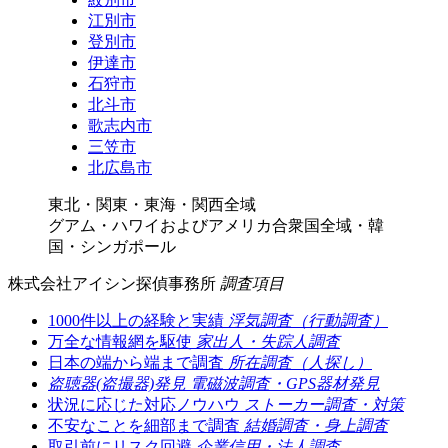
江別市
登別市
伊達市
石狩市
北斗市
歌志内市
三笠市
北広島市
東北・関東・東海・関西全域
グアム・ハワイおよびアメリカ合衆国全域・韓
国・シンガポール
株式会社アイシン探偵事務所
調査項目
1000件以上の経験と実績
浮気調査（行動調査）
万全な情報網を駆使
家出人・失踪人調査
日本の端から端まで調査
所在調査（人探し）
盗聴器(盗撮器)発見
電磁波調査・GPS器材発見
状況に応じた対応ノウハウ
ストーカー調査・対策
不安なことを細部まで調査
結婚調査・身上調査
取引前にリスク回避
企業信用・法人調査