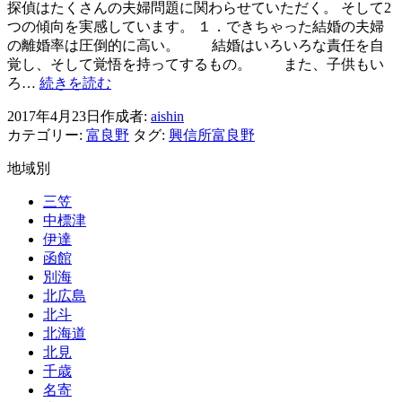
を
探偵はたくさんの夫婦問題に関わらせていただく。 そして2
強
つの傾向を実感しています。 １．できちゃった結婚の夫婦
要
の離婚率は圧倒的に高い。 結婚はいろいろな責任を自
す
覚し、そして覚悟を持ってするもの。 また、子供もい
る
現
ろ…
続きを読む
夫
代
た
2017年4月23日
作成者:
aishin
の
ち
カテゴリー:
富良野
タグ:
興信所富良野
結
婚
地域別
に
み
三笠
る
中標津
2
伊達
つ
函館
の
別海
傾
北広島
向
北斗
北海道
北見
千歳
名寄