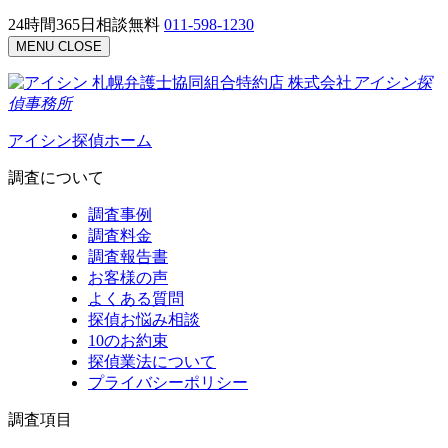
24時間365日相談無料
011-598-1230
MENU
CLOSE
札幌弁護士協同組合特約店
株式会社
アイシン探
偵事務所
アイシン探偵ホーム
調査について
調査事例
調査料金
調査報告書
お客様の声
よくある質問
探偵お悩み相談
10のお約束
探偵業法について
プライバシーポリシー
調査項目