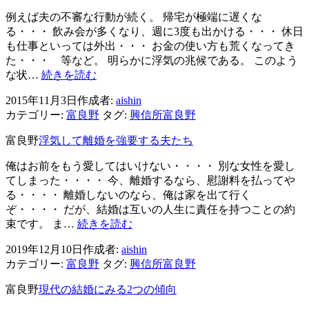
ョ
例えば夫の不審な行動が続く。 帰宅が極端に遅くな
ン
る・・・ 飲み会が多くなり、週に3度も出かける・・・ 休日
も仕事といっては外出・・・ お金の使い方も荒くなってき
た・・・ 等など。 明らかに浮気の兆候である。 このよう
「私
な状…
続きを読む
が
2015年11月3日
作成者:
aishin
変
カテゴリー:
富良野
タグ:
興信所富良野
わ
れ
富良野
浮気して離婚を強要する夫たち
ば」
で
俺はお前をもう愛してはいけない・・・・ 別な女性を愛し
は
てしまった・・・・ 今、離婚するなら、慰謝料を払ってや
解
る・・・・ 離婚しないのなら、俺は家を出て行く
決
ぞ・・・・ だが、結婚は互いの人生に責任を持つことの約
し
浮
束です。 ま…
続きを読む
な
気
い
2019年12月10日
作成者:
aishin
し
こ
カテゴリー:
富良野
タグ:
興信所富良野
て
と
離
富良野
現代の結婚にみる2つの傾向
婚