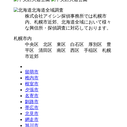
北海道全域調査
株式会社アイシン探偵事務所では札幌市
内、札幌市近郊、北海道全域において様々
な興信所・探偵調査に対応しております。
札幌市内
中央区 北区 東区 白石区 厚別区 豊
平区 清田区 南区 西区 手稲区 札幌
市近郊
留萌市
稚内市
根室市
夕張市
名寄市
釧路市
帯広市
北見市
網走市
旭川市