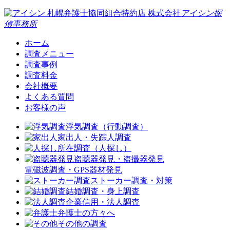
札幌弁護士協同組合特約店
株式会社
アイシン探
偵事務所
ホーム
調査メニュー
調査事例
調査料金
会社概要
よくある質問
お客様の声
浮気調査（行動調査）
家出人・失踪人調査
所在調査（人探し）
盗聴器発見・盗撮器発見
電磁波調査・GPS器材発見
ストーカー調査・対策
結婚調査・身上調査
企業信用・法人調査
弁護士の方々へ
その他の調査