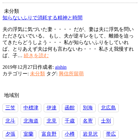
浮
第
気
未分類
問
知らないふりで消耗する精神と時間
題
夫の浮気に気づいた妻・・・・ だが、妻は夫に浮気を問い
～
たださないでいる。 もし、夫が逆ギレをして、離婚を迫っ
愛
てきたらどうしよう・・・ 私が知らないふりをしていれ
と
ば、とりあえず夫は何も言わないわ・・・ 私さえ我慢すれ
憎
知
ば、子…
続きを読む
は
ら
裏
2019年12月27日
作成者:
aishin
な
表
カテゴリー:
未分類
タグ:
興信所留萌
い
ふ
り
で
地域別
消
三笠
中標津
伊達
函館
別海
北広島
耗
す
北斗
北海道
北見
千歳
名寄
士別
る
精
夕張
室蘭
富良野
小樽
岩見沢
帯広
神