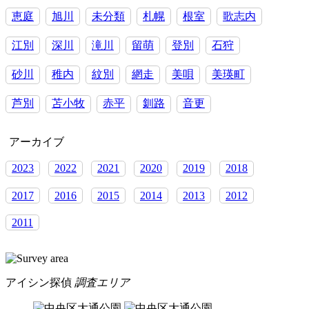
と
時
恵庭
旭川
未分類
札幌
根室
歌志内
間
江別
深川
滝川
留萌
登別
石狩
砂川
稚内
紋別
網走
美唄
美瑛町
芦別
苫小牧
赤平
釧路
音更
アーカイブ
2023
2022
2021
2020
2019
2018
2017
2016
2015
2014
2013
2012
2011
アイシン探偵
調査エリア