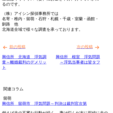
るのです。
（株）アイシン探偵事務所では
名寄・稚内・留萌・石狩・札幌・千歳・室蘭・函館・
釧路 他
北海道全域で様々な調査を承っております。
投
前の投稿
次の投稿
稿
ナ
興信所 北海道 浮気調
興信所 根室 浮気問題
査～離婚裁判のデメリッ
～浮気当事者は皆タフ
ビ
ト
ゲ
ー
シ
関連コラム
ョ
留萌
ン
興信所 留萌市 浮気問題～判決は裁判官次第
例えば夫の不審な行動が続く。 妻は悩んだ末に探偵に夫の