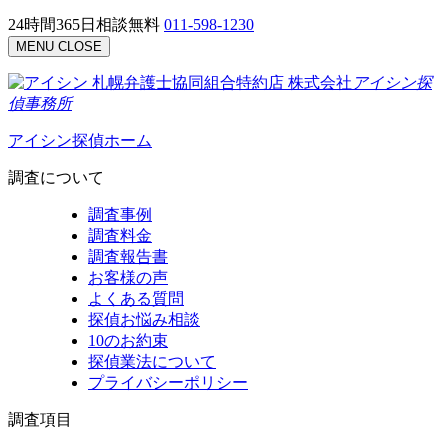
24時間365日相談無料
011-598-1230
MENU
CLOSE
札幌弁護士協同組合特約店
株式会社
アイシン探
偵事務所
アイシン探偵ホーム
調査について
調査事例
調査料金
調査報告書
お客様の声
よくある質問
探偵お悩み相談
10のお約束
探偵業法について
プライバシーポリシー
調査項目