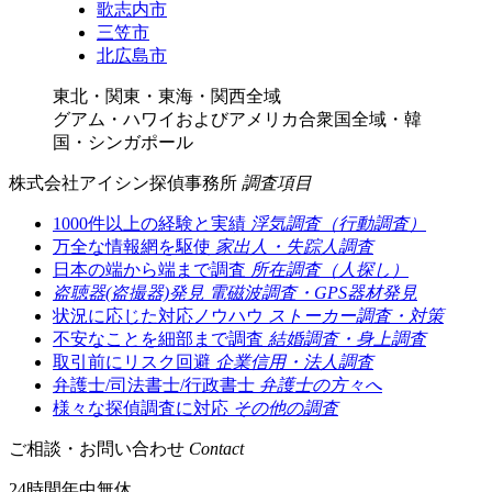
歌志内市
三笠市
北広島市
東北・関東・東海・関西全域
グアム・ハワイおよびアメリカ合衆国全域・韓
国・シンガポール
株式会社アイシン探偵事務所
調査項目
1000件以上の経験と実績
浮気調査（行動調査）
万全な情報網を駆使
家出人・失踪人調査
日本の端から端まで調査
所在調査（人探し）
盗聴器(盗撮器)発見
電磁波調査・GPS器材発見
状況に応じた対応ノウハウ
ストーカー調査・対策
不安なことを細部まで調査
結婚調査・身上調査
取引前にリスク回避
企業信用・法人調査
弁護士/司法書士/行政書士
弁護士の方々へ
様々な探偵調査に対応
その他の調査
ご相談・お問い合わせ
Contact
24時間年中無休