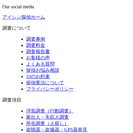
Our social media
アイシン探偵ホーム
調査について
調査事例
調査料金
調査報告書
お客様の声
よくある質問
探偵お悩み相談
10のお約束
探偵業法について
プライバシーポリシー
調査項目
浮気調査（行動調査）
家出人・失踪人調査
所在調査（人探し）
盗聴器・盗撮器・GPS器発見