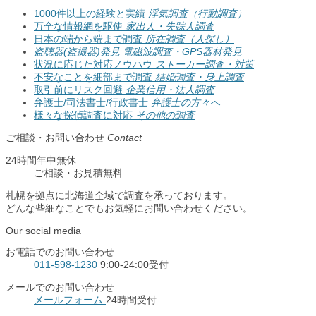
1000件以上の経験と実績
浮気調査（行動調査）
万全な情報網を駆使
家出人・失踪人調査
日本の端から端まで調査
所在調査（人探し）
盗聴器(盗撮器)発見
電磁波調査・GPS器材発見
状況に応じた対応ノウハウ
ストーカー調査・対策
不安なことを細部まで調査
結婚調査・身上調査
取引前にリスク回避
企業信用・法人調査
弁護士/司法書士/行政書士
弁護士の方々へ
様々な探偵調査に対応
その他の調査
ご相談・お問い合わせ
Contact
24時間年中無休
ご相談
・
お見積無料
札幌を拠点に北海道全域で調査を承っております。
どんな些細なことでもお気軽にお問い合わせください。
Our social media
お電話でのお問い合わせ
011-598-1230
9:00-24:00受付
メールでのお問い合わせ
メールフォーム
24時間受付