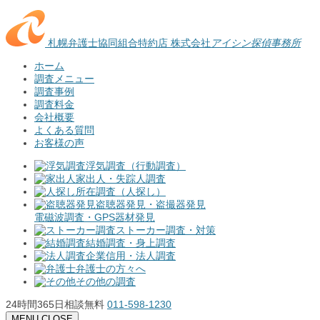
札幌弁護士協同組合特約店
株式会社
アイシン探偵事務所
ホーム
調査メニュー
調査事例
調査料金
会社概要
よくある質問
お客様の声
浮気調査（行動調査）
家出人・失踪人調査
所在調査（人探し）
盗聴器発見・盗撮器発見
電磁波調査・GPS器材発見
ストーカー調査・対策
結婚調査・身上調査
企業信用・法人調査
弁護士の方々へ
その他の調査
24時間365日相談無料
011-598-1230
MENU
CLOSE