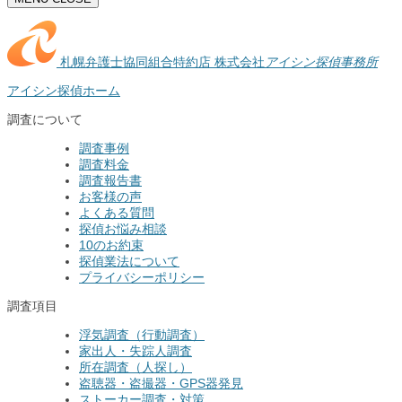
札幌弁護士協同組合特約店
株式会社
アイシン探偵事務所
アイシン探偵ホーム
調査について
調査事例
調査料金
調査報告書
お客様の声
よくある質問
探偵お悩み相談
10のお約束
探偵業法について
プライバシーポリシー
調査項目
浮気調査（行動調査）
家出人・失踪人調査
所在調査（人探し）
盗聴器・盗撮器・GPS器発見
ストーカー調査・対策