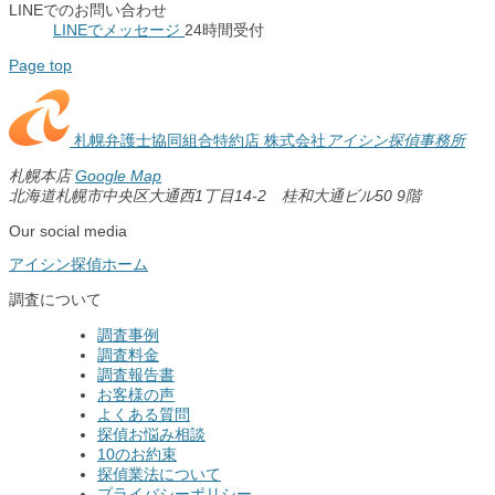
LINEでのお問い合わせ
LINEでメッセージ
24時間受付
Page top
札幌弁護士協同組合特約店
株式会社
アイシン探偵事務所
札幌本店
Google Map
北海道札幌市中央区大通西1丁目14-2 桂和大通ビル50 9階
Our social media
アイシン探偵ホーム
調査について
調査事例
調査料金
調査報告書
お客様の声
よくある質問
探偵お悩み相談
10のお約束
探偵業法について
プライバシーポリシー