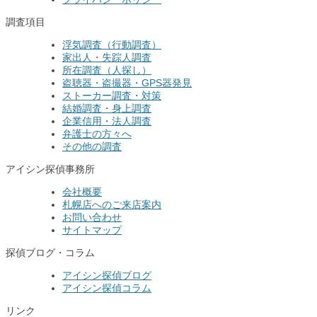
調査項目
浮気調査（行動調査）
家出人・失踪人調査
所在調査（人探し）
盗聴器・盗撮器・GPS器発見
ストーカー調査・対策
結婚調査・身上調査
企業信用・法人調査
弁護士の方々へ
その他の調査
アイシン探偵事務所
会社概要
札幌店へのご来店案内
お問い合わせ
サイトマップ
探偵ブログ・コラム
アイシン探偵ブログ
アイシン探偵コラム
リンク