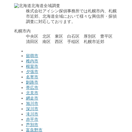
北海道全域調査
株式会社アイシン探偵事務所では札幌市内、札幌
市近郊、北海道全域において様々な興信所・探偵
調査に対応しております。
札幌市内
中央区 北区 東区 白石区 厚別区 豊平区
清田区 南区 西区 手稲区 札幌市近郊
留萌市
稚内市
根室市
夕張市
名寄市
釧路市
帯広市
北見市
網走市
旭川市
深川市
滝川市
赤平市
芦別市
富良野市