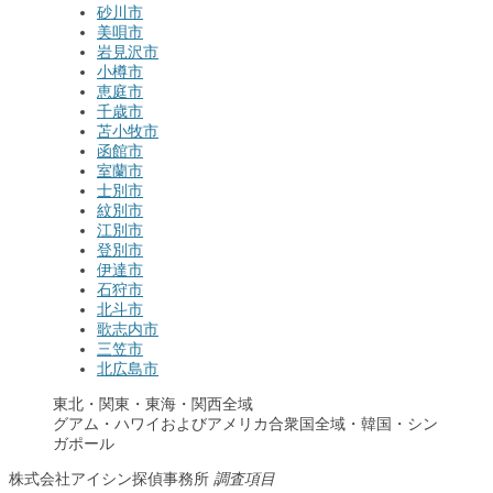
砂川市
美唄市
岩見沢市
小樽市
恵庭市
千歳市
苫小牧市
函館市
室蘭市
士別市
紋別市
江別市
登別市
伊達市
石狩市
北斗市
歌志内市
三笠市
北広島市
東北・関東・東海・関西全域
グアム・ハワイおよびアメリカ合衆国全域・韓国・シン
ガポール
株式会社アイシン探偵事務所
調査項目