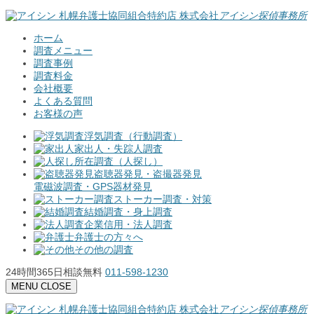
札幌弁護士協同組合特約店
株式会社
アイシン探偵事務所
ホーム
調査メニュー
調査事例
調査料金
会社概要
よくある質問
お客様の声
浮気調査（行動調査）
家出人・失踪人調査
所在調査（人探し）
盗聴器発見・盗撮器発見
電磁波調査・GPS器材発見
ストーカー調査・対策
結婚調査・身上調査
企業信用・法人調査
弁護士の方々へ
その他の調査
24時間365日相談無料
011-598-1230
MENU
CLOSE
札幌弁護士協同組合特約店
株式会社
アイシン探偵事務所