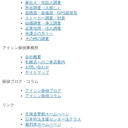
家出人・失踪人調査
所在調査（人探し）
盗聴器・盗撮器・GPS器発見
ストーカー調査・対策
結婚調査・身上調査
企業信用・法人調査
弁護士の方々へ
その他の調査
アイシン探偵事務所
会社概要
札幌店へのご来店案内
お問い合わせ
サイトマップ
探偵ブログ・コラム
アイシン探偵ブログ
アイシン探偵コラム
リンク
北海道警察ホームページ
日本司法支援センター法テラス
裁判所ホームページ