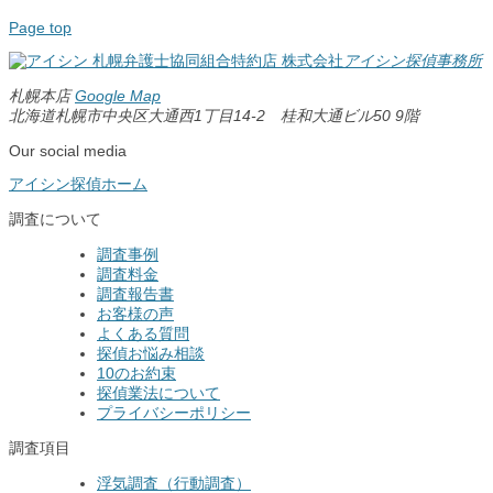
Page top
札幌弁護士協同組合特約店
株式会社
アイシン探偵事務所
札幌本店
Google Map
北海道札幌市中央区大通西1丁目14-2 桂和大通ビル50 9階
Our social media
アイシン探偵ホーム
調査について
調査事例
調査料金
調査報告書
お客様の声
よくある質問
探偵お悩み相談
10のお約束
探偵業法について
プライバシーポリシー
調査項目
浮気調査（行動調査）