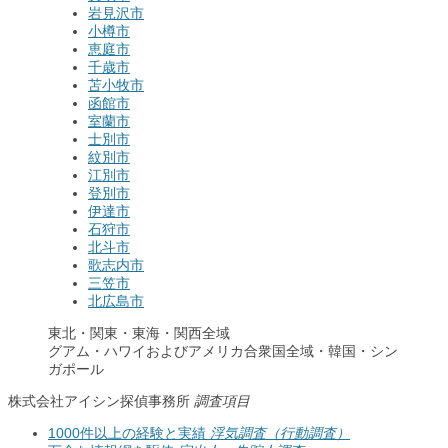
岩見沢市
小樽市
恵庭市
千歳市
苫小牧市
函館市
室蘭市
士別市
紋別市
江別市
登別市
伊達市
石狩市
北斗市
歌志内市
三笠市
北広島市
東北・関東・東海・関西全域
グアム・ハワイおよびアメリカ合衆国全域・韓国・シン
ガポール
株式会社アイシン探偵事務所
調査項目
1000件以上の経験と実績
浮気調査（行動調査）