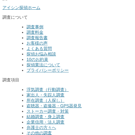
アイシン探偵ホーム
調査について
調査事例
調査料金
調査報告書
お客様の声
よくある質問
探偵お悩み相談
10のお約束
探偵業法について
プライバシーポリシー
調査項目
浮気調査（行動調査）
家出人・失踪人調査
所在調査（人探し）
盗聴器・盗撮器・GPS器発見
ストーカー調査・対策
結婚調査・身上調査
企業信用・法人調査
弁護士の方々へ
その他の調査