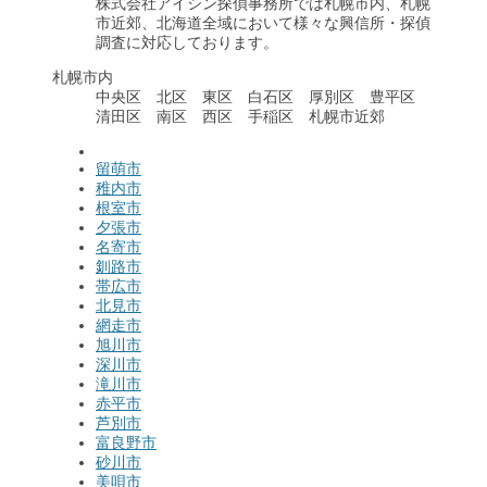
株式会社アイシン探偵事務所では札幌市内、札幌
市近郊、北海道全域において様々な興信所・探偵
調査に対応しております。
札幌市内
中央区 北区 東区 白石区 厚別区 豊平区
清田区 南区 西区 手稲区 札幌市近郊
留萌市
稚内市
根室市
夕張市
名寄市
釧路市
帯広市
北見市
網走市
旭川市
深川市
滝川市
赤平市
芦別市
富良野市
砂川市
美唄市