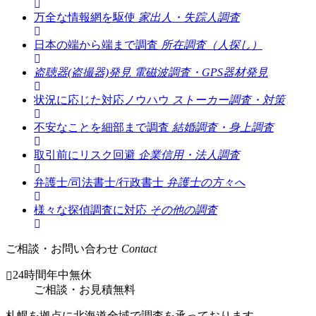
万全な情報網を駆使
家出人・失踪人調査
日本の端から端まで調査
所在調査（人探し）
盗聴器(盗撮器)発見
電磁波調査・GPS器材発見
状況に応じた対応ノウハウ
ストーカー調査・対策
不安なことを細部まで調査
結婚調査・身上調査
取引前にリスク回避
企業信用・法人調査
弁護士/司法書士/行政書士
弁護士の方々へ
様々な探偵調査に対応
その他の調査
ご相談・お問い合わせ
Contact
24時間年中無休
ご相談
・
お見積無料
札幌を拠点に北海道全域で調査を承っております。