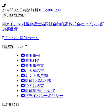
24時間365日相談無料
011-598-1230
MENU
CLOSE
札幌弁護士協同組合特約店
株式会社
アイシン探
偵事務所
アイシン探偵ホーム
調査について
調査事例
調査料金
調査報告書
お客様の声
よくある質問
探偵お悩み相談
10のお約束
探偵業法について
プライバシーポリシー
調査項目