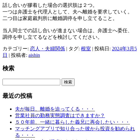
話し合いが膠着した場合の選択肢は２つ。
一つは弁護士を代理人として、夫へ離婚を要求していく。
二つ目は家庭裁判所に離婚調停を申し立てること。
当人同士での話し合いが進まない場合は、弁護士へ委任、
調停を申し立てるなどを検討してください。
カテゴリー:
恋人・夫婦関係
| タグ:
根室
| 投稿日:
2024年3月5
日
|
投稿者:
aishin
検索
検
索:
最近の投稿
夫が毎日、離婚を迫ってくる・・・
営業社員の勤務実態調査はできますか？
５０年前、一緒に暮らした義兄に再会したい・・・
マッチングアプリで知り合った彼から投資を勧められ
る・・・