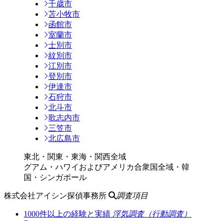
千歳市
苫小牧市
函館市
室蘭市
士別市
紋別市
江別市
登別市
伊達市
石狩市
北斗市
歌志内市
三笠市
北広島市
東北・関東・東海・関西全域
グアム・ハワイおよびアメリカ合衆国全域・韓
国・シンガポール
株式会社アイシン探偵事務所
調査項目
1000件以上の経験と実績
浮気調査（行動調査）