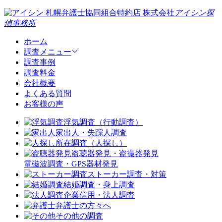
札幌弁護士協同組合特約店
株式会社
アイシン探
偵事務所
ホーム
調査メニュー
調査事例
調査料金
会社概要
よくある質問
お客様の声
浮気調査（行動調査）
家出人・失踪人調査
所在調査（人探し）
盗聴器発見・盗撮器発見
電磁波調査・GPS器材発見
ストーカー調査・対策
結婚調査・身上調査
企業信用・法人調査
弁護士の方々へ
その他の調査