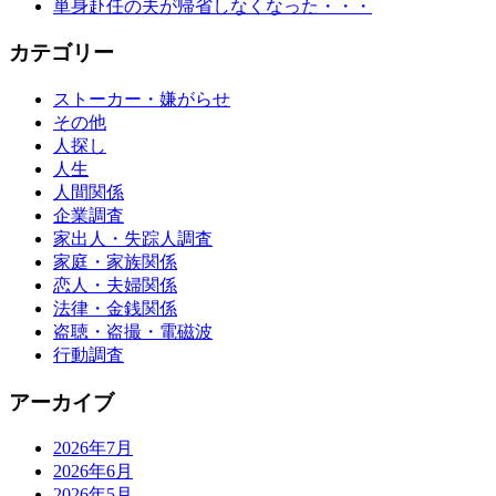
単身赴任の夫が帰省しなくなった・・・
カテゴリー
ストーカー・嫌がらせ
その他
人探し
人生
人間関係
企業調査
家出人・失踪人調査
家庭・家族関係
恋人・夫婦関係
法律・金銭関係
盗聴・盗撮・電磁波
行動調査
アーカイブ
2026年7月
2026年6月
2026年5月