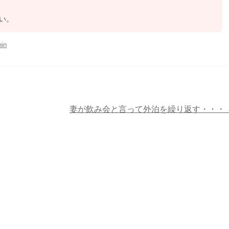
い。
hin
妻が飲み会と言って外泊を繰り返す・・・