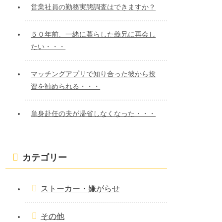
ョ
営業社員の勤務実態調査はできますか？
ン
５０年前、一緒に暮らした義兄に再会し
たい・・・
マッチングアプリで知り合った彼から投
資を勧められる・・・
単身赴任の夫が帰省しなくなった・・・
カテゴリー
ストーカー・嫌がらせ
その他