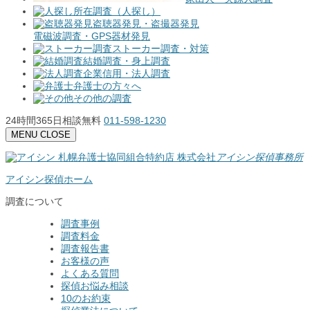
所在調査（人探し）
盗聴器発見・盗撮器発見
電磁波調査・GPS器材発見
ストーカー調査・対策
結婚調査・身上調査
企業信用・法人調査
弁護士の方々へ
その他の調査
24時間365日相談無料
011-598-1230
MENU
CLOSE
札幌弁護士協同組合特約店
株式会社
アイシン探偵事務所
アイシン探偵ホーム
調査について
調査事例
調査料金
調査報告書
お客様の声
よくある質問
探偵お悩み相談
10のお約束