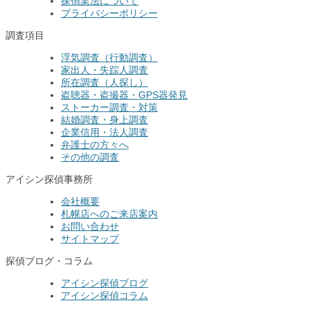
探偵業法について
プライバシーポリシー
調査項目
浮気調査（行動調査）
家出人・失踪人調査
所在調査（人探し）
盗聴器・盗撮器・GPS器発見
ストーカー調査・対策
結婚調査・身上調査
企業信用・法人調査
弁護士の方々へ
その他の調査
アイシン探偵事務所
会社概要
札幌店へのご来店案内
お問い合わせ
サイトマップ
探偵ブログ・コラム
アイシン探偵ブログ
アイシン探偵コラム