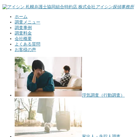
札幌弁護士協同組合特約店
株式会社
アイシン探偵事務所
ホーム
調査メニュー
調査事例
調査料金
会社概要
よくある質問
お客様の声
浮気調査（行動調査）
家出人・失踪人調査