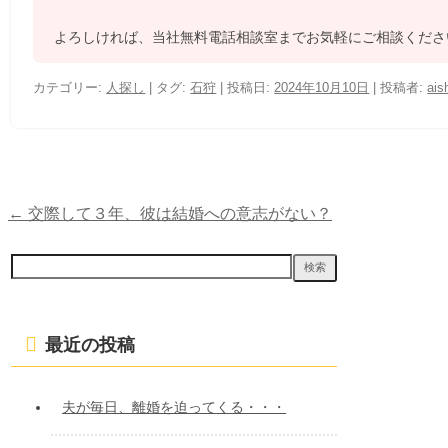
よろしければ、当社無料電話相談室までお気軽にご相談くださ
カテゴリー:
人探し
| タグ:
石狩
| 投稿日:
2024年10月10日
|
投稿者:
ais
←
交際して３年、彼は結婚への意志がない？
投
稿
検
索:
ナ
ビ
最近の投稿
ゲ
ー
夫が毎日、離婚を迫ってくる・・・
シ