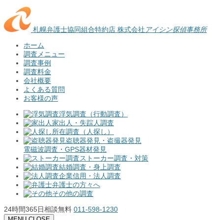
札幌弁護士協同組合特約店
株式会社
アイシン探偵事務所
ホーム
調査メニュー
調査事例
調査料金
会社概要
よくある質問
お客様の声
浮気調査（行動調査）
家出人・失踪人調査
所在調査（人探し）
盗聴器発見・盗撮器発見
電磁波調査・GPS器材発見
ストーカー調査・対策
結婚調査・身上調査
企業信用・法人調査
弁護士の方々へ
その他の調査
24時間365日相談無料
011-598-1230
MENU
CLOSE