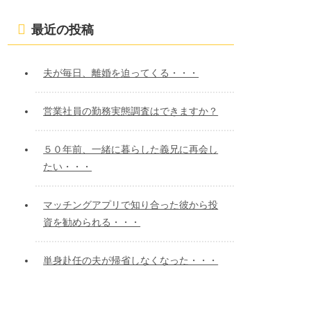
ビ
最近の投稿
ゲ
ー
夫が毎日、離婚を迫ってくる・・・
シ
ョ
営業社員の勤務実態調査はできますか？
ン
５０年前、一緒に暮らした義兄に再会し
たい・・・
マッチングアプリで知り合った彼から投
資を勧められる・・・
単身赴任の夫が帰省しなくなった・・・