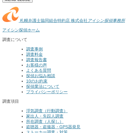
札幌弁護士協同組合特約店
株式会社
アイシン探偵事務所
アイシン探偵ホーム
調査について
調査事例
調査料金
調査報告書
お客様の声
よくある質問
探偵お悩み相談
10のお約束
探偵業法について
プライバシーポリシー
調査項目
浮気調査（行動調査）
家出人・失踪人調査
所在調査（人探し）
盗聴器・盗撮器・GPS器発見
ストーカー調査・対策