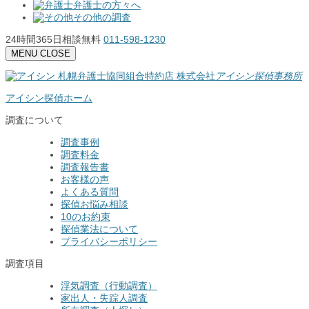
弁護士の方々へ
その他の調査
24時間365日相談無料
011-598-1230
MENU
CLOSE
札幌弁護士協同組合特約店
株式会社
アイシン探偵事務所
アイシン探偵ホーム
調査について
調査事例
調査料金
調査報告書
お客様の声
よくある質問
探偵お悩み相談
10のお約束
探偵業法について
プライバシーポリシー
調査項目
浮気調査（行動調査）
家出人・失踪人調査