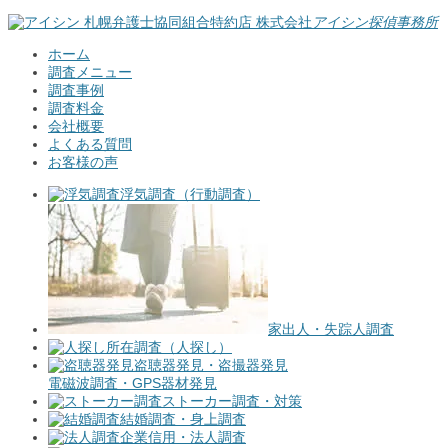
札幌弁護士協同組合特約店
株式会社
アイシン探偵事務所
ホーム
調査メニュー
調査事例
調査料金
会社概要
よくある質問
お客様の声
浮気調査（行動調査）
家出人・失踪人調査
所在調査（人探し）
盗聴器発見・盗撮器発見
電磁波調査・GPS器材発見
ストーカー調査・対策
結婚調査・身上調査
企業信用・法人調査