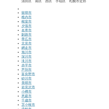
清田区 南区 西区 手稲区 札幌市近郊
留萌市
稚内市
根室市
夕張市
名寄市
釧路市
帯広市
北見市
網走市
旭川市
深川市
滝川市
赤平市
芦別市
富良野市
砂川市
美唄市
岩見沢市
小樽市
恵庭市
千歳市
苫小牧市
函館市