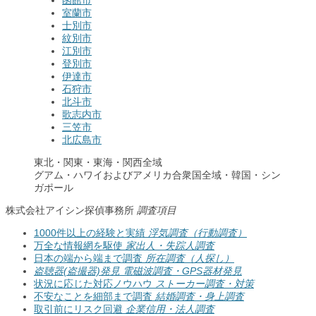
室蘭市
士別市
紋別市
江別市
登別市
伊達市
石狩市
北斗市
歌志内市
三笠市
北広島市
東北・関東・東海・関西全域
グアム・ハワイおよびアメリカ合衆国全域・韓国・シン
ガポール
株式会社アイシン探偵事務所
調査項目
1000件以上の経験と実績
浮気調査（行動調査）
万全な情報網を駆使
家出人・失踪人調査
日本の端から端まで調査
所在調査（人探し）
盗聴器(盗撮器)発見
電磁波調査・GPS器材発見
状況に応じた対応ノウハウ
ストーカー調査・対策
不安なことを細部まで調査
結婚調査・身上調査
取引前にリスク回避
企業信用・法人調査