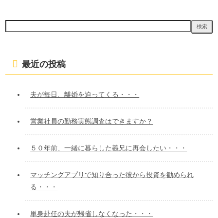
ビ
検
ゲ
索:
ー
シ
最近の投稿
ョ
ン
夫が毎日、離婚を迫ってくる・・・
営業社員の勤務実態調査はできますか？
５０年前、一緒に暮らした義兄に再会したい・・・
マッチングアプリで知り合った彼から投資を勧められ
る・・・
単身赴任の夫が帰省しなくなった・・・