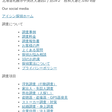
北海道札幌市中央区大通西1丁目14-2 桂和大通ビル50 9階
Our social media
アイシン探偵ホーム
調査について
調査事例
調査料金
調査報告書
お客様の声
よくある質問
探偵お悩み相談
10のお約束
探偵業法について
プライバシーポリシー
調査項目
浮気調査（行動調査）
家出人・失踪人調査
所在調査（人探し）
盗聴器・盗撮器・GPS器発見
ストーカー調査・対策
結婚調査・身上調査
企業信用・法人調査