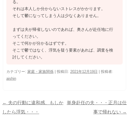
る。
それは本人しか分からないストレスがかかります。
そして鬱になってしまう人は少なくありません。
まずは夫が帰省しないのであれば、奥さんが赴任地に行
ってください。
そこで何かが分かるはずです。
そこで鬱ではなく、浮気を疑う要素があれば、調査を検
討してください。
カテゴリー:
家庭・家族関係
| 投稿日:
2021年12月19日
|
投稿者:
aishin
←
夫の行動に違和感、もしか
単身赴任の夫・・・正月は仕
投
したら浮気・・・
事で帰れない
→
稿
ナ