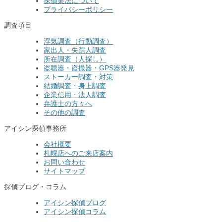
探偵業法について
プライバシーポリシー
調査項目
浮気調査（行動調査）
家出人・失踪人調査
所在調査（人探し）
盗聴器・盗撮器・GPS器発見
ストーカー調査・対策
結婚調査・身上調査
企業信用・法人調査
弁護士の方々へ
その他の調査
アイシン探偵事務所
会社概要
札幌店へのご来店案内
お問い合わせ
サイトマップ
探偵ブログ・コラム
アイシン探偵ブログ
アイシン探偵コラム