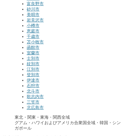
富良野市
砂川市
美唄市
岩見沢市
小樽市
恵庭市
千歳市
苫小牧市
函館市
室蘭市
士別市
紋別市
江別市
登別市
伊達市
石狩市
北斗市
歌志内市
三笠市
北広島市
東北・関東・東海・関西全域
グアム・ハワイおよびアメリカ合衆国全域・韓国・シン
ガポール