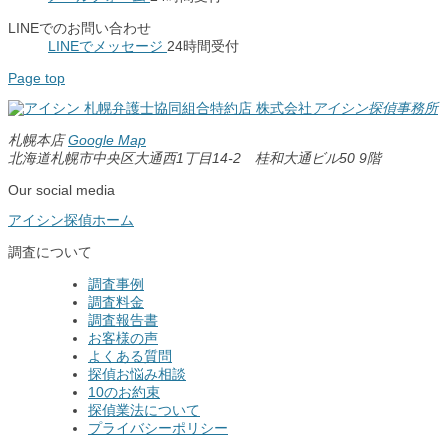
LINEでのお問い合わせ
LINEでメッセージ
24時間受付
Page top
札幌弁護士協同組合特約店
株式会社
アイシン探偵事務所
札幌本店
Google Map
北海道札幌市中央区大通西1丁目14-2 桂和大通ビル50 9階
Our social media
アイシン探偵ホーム
調査について
調査事例
調査料金
調査報告書
お客様の声
よくある質問
探偵お悩み相談
10のお約束
探偵業法について
プライバシーポリシー