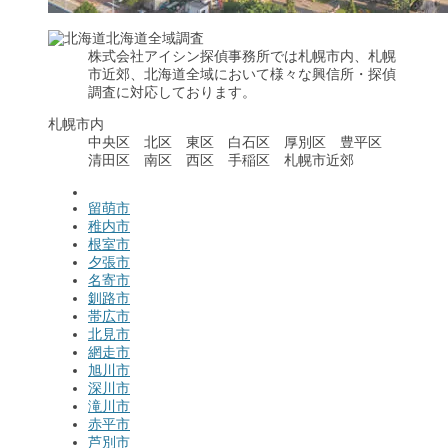
北海道全域調査
株式会社アイシン探偵事務所では札幌市内、札幌
市近郊、北海道全域において様々な興信所・探偵
調査に対応しております。
札幌市内
中央区 北区 東区 白石区 厚別区 豊平区
清田区 南区 西区 手稲区 札幌市近郊
留萌市
稚内市
根室市
夕張市
名寄市
釧路市
帯広市
北見市
網走市
旭川市
深川市
滝川市
赤平市
芦別市