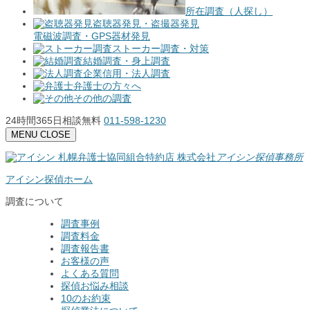
所在調査（人探し）
盗聴器発見・盗撮器発見
電磁波調査・GPS器材発見
ストーカー調査・対策
結婚調査・身上調査
企業信用・法人調査
弁護士の方々へ
その他の調査
24時間365日相談無料
011-598-1230
MENU
CLOSE
札幌弁護士協同組合特約店
株式会社
アイシン探偵事務所
アイシン探偵ホーム
調査について
調査事例
調査料金
調査報告書
お客様の声
よくある質問
探偵お悩み相談
10のお約束