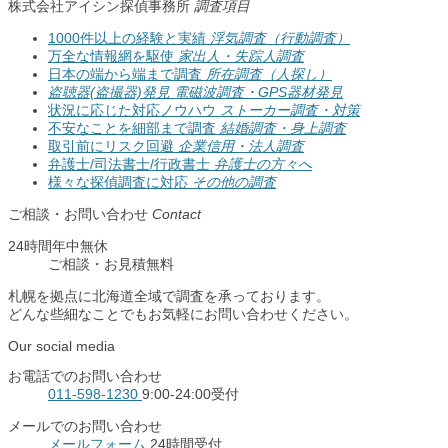
株式会社アイシン探偵事務所
調査項目
1000件以上の経験と実績
浮気調査（行動調査）
万全な情報網を駆使
家出人・失踪人調査
日本の端から端まで調査
所在調査（人探し）
盗聴器(盗撮器)発見
電磁波調査・GPS器材発見
状況に応じた対応ノウハウ
ストーカー調査・対策
不安なことを細部まで調査
結婚調査・身上調査
取引前にリスク回避
企業信用・法人調査
弁護士/司法書士/行政書士
弁護士の方々へ
様々な探偵調査に対応
その他の調査
ご相談・お問い合わせ
Contact
24時間年中無休
ご相談
・
お見積無料
札幌を拠点に北海道全域で調査を承っております。
どんな些細なことでもお気軽にお問い合わせください。
Our social media
お電話でのお問い合わせ
011-598-1230
9:00-24:00受付
メールでのお問い合わせ
メールフォーム
24時間受付