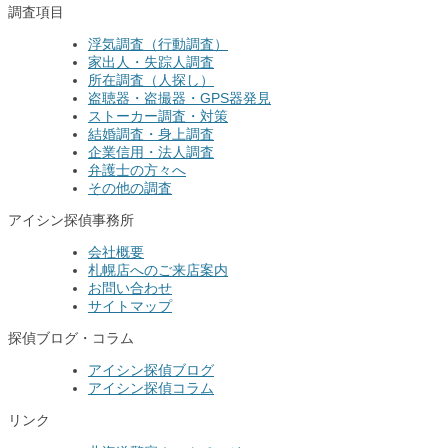
調査項目
浮気調査（行動調査）
家出人・失踪人調査
所在調査（人探し）
盗聴器・盗撮器・GPS器発見
ストーカー調査・対策
結婚調査・身上調査
企業信用・法人調査
弁護士の方々へ
その他の調査
アイシン探偵事務所
会社概要
札幌店へのご来店案内
お問い合わせ
サイトマップ
探偵ブログ・コラム
アイシン探偵ブログ
アイシン探偵コラム
リンク