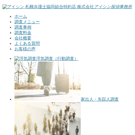
札幌弁護士協同組合特約店
株式会社
アイシン探偵事務所
ホーム
調査メニュー
調査事例
調査料金
会社概要
よくある質問
お客様の声
浮気調査（行動調査）
家出人・失踪人調査