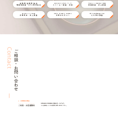
盗聴器(盗撮器)発見
状況に応じた対応ノウハウ
不安なことを細部まで調査
電磁波調査・GPS器材発見
ストーカー調査・対策
結婚調査・身上調査
取引前にリスク回避
弁護士/司法書士/行政書士
様々な探偵調査に対応
企業信用・法人調査
弁護士の方々へ
その他の調査
Contact
ご相談・お問い合わせ
24時間年中無休
札幌を拠点に北海道全域で調査を承っております。
ご相談
・
お見積無料
どんな些細なことでもお気軽にお問い合わせください。