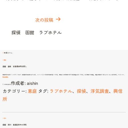
投
稿
次の投稿
ナ
探偵 函館 ラブホテル
ビ
ゲ
ー
関連コラム
シ
恵庭
ョ
探偵 恵庭 北海道市町村話し
ン
恵庭市は札幌のベッドタウンであり、自衛隊の駐屯地もあります。 イメージとしては世帯年齢は若いですね。 恵庭からの依頼はやはり浮気調査が多いですね。 ある恵庭での調査。 調査対象者のご主人がコンビニに立ち寄る。 ウコンドリ…
探
続きを読む
偵
作成者:
aishin
恵
庭
2011年8月23日
北
海
カテゴリー:
恵庭
タグ:
ラブホテル
、
探偵
、
浮気調査
、
興信
道
市
町
村
所
話
し
深川
探偵 深川 単身赴任中の浮気