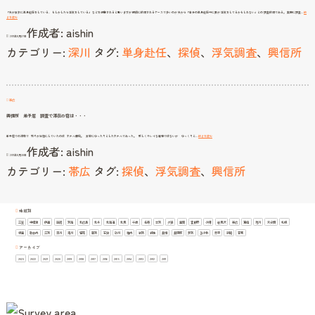
「夫が東京に単身赴任をしている、 もしかしたら浮気をしている」 などを想像されると思いますが 探偵に依頼されるケースで多いのが 夫から「自分の単身赴任中に妻が 浮気をしてるかもしれない」との 調査依頼である。 実際に調査…
続
探
きを読む
偵
作成者:
aishin
深
川
2011年8月27日
単
身
カテゴリー:
深川
タグ:
単身赴任
、
探偵
、
浮気調査
、
興信所
赴
任
中
の
浮
気
帯広
興信所 弟子屈 調査で滞在の宿は・・・
興
弟子屈での滞在で 我々が定宿にしていたのは ホテル摩周。 非常にゆったりとしたホテルであった。 新しくキレイな建物ではないが ゆっくりと…
続きを読む
信
作成者:
aishin
所
弟
2011年8月30日
子
屈
カテゴリー:
帯広
タグ:
探偵
、
浮気調査
、
興信所
調
査
で
滞
在
の
宿
は・・・
地域別
三笠
中標津
伊達
函館
別海
北広島
北斗
北海道
北見
千歳
名寄
士別
夕張
室蘭
富良野
小樽
岩見沢
帯広
恵庭
旭川
未分類
札幌
根室
歌志内
江別
深川
滝川
留萌
登別
石狩
砂川
稚内
紋別
網走
美唄
美瑛町
芦別
苫小牧
赤平
釧路
音更
アーカイブ
2023
2022
2021
2020
2019
2018
2017
2016
2015
2014
2013
2012
2011