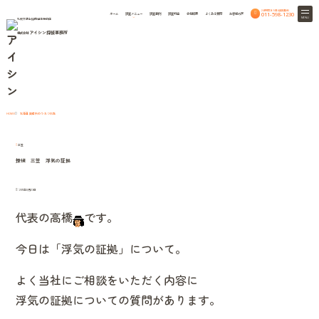
24時間365日相談無料
011-598-1230
ホーム
調査メニュー
調査事例
調査料金
会社概要
よくある質問
お客様の声
MENU
札幌弁護士協同組合特約店
アイシン探偵事務所
株式会社
column
北海道興信所のつれづれ話
北海道興信所のつれづれ話
HOME
三笠
探偵 三笠 浮気の証拠
2011年8月23日
代表の高橋
です。
今日は「浮気の証拠」について。
よく当社にご相談をいただく内容に
浮気の証拠についての質問があります。