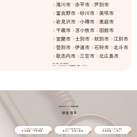
滝川市
赤平市
芦別市
富良野市
砂川市
美唄市
岩見沢市
小樽市
恵庭市
千歳市
苫小牧市
函館市
室蘭市
士別市
紋別市
江別市
登別市
伊達市
石狩市
北斗市
歌志内市
三笠市
北広島市
東北・関東・東海・関西全域
グアム・ハワイおよびアメリカ合衆国全域・韓国・シンガポール
株式会社アイシン探偵事務所
調査項目
1000件以上の経験と実績
万全な情報網を駆使
日本の端から端まで調査
浮気調査（行動調査）
家出人・失踪人調査
所在調査（人探し）