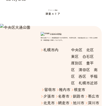
アイシン探偵
調査エリア
北海道全域調査
株式会社アイシン探偵事務所では札幌市内、札幌市近郊、北海道全域において様々な興信
所・探偵調査に対応しております。
札幌市内
中央区 北区
東区 白石区
厚別区 豊平
区 清田区 南
区 西区 手稲
区 札幌市近郊
留萌市
稚内市
根室市
夕張市
名寄市
釧路市
帯広市
北見市
網走市
旭川市
深川市