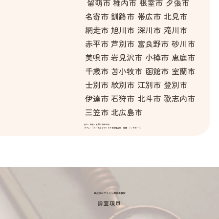
留萌市
稚内市
根室市
夕張市
名寄市
釧路市
帯広市
北見市
網走市
旭川市
深川市
滝川市
赤平市
芦別市
富良野市
砂川市
美唄市
岩見沢市
小樽市
恵庭市
千歳市
苫小牧市
函館市
室蘭市
士別市
紋別市
江別市
登別市
伊達市
石狩市
北斗市
歌志内市
三笠市
北広島市
東北・関東・東海・関西全域
グアム・ハワイおよびアメリカ合衆国全域・韓国・シンガポール
株式会社アイシン探偵事務所
調査項目