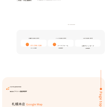
ご相談
・
お見積無料
Our social media
お電話でのお問い合わせ
メールでのお問い合わせ
LINEでのお問い合わせ
011-598-1230
メールフォーム
LINEでメッセージ
9:00-24:00受付
24時間受付
24時間受付
札幌弁護士協同組合特約店
アイシン探偵事務所
株式会社
Page top
札幌本店
Google Map