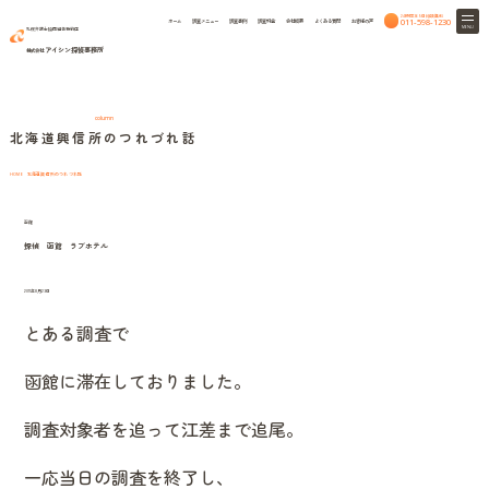
24時間365日相談無料
011-598-1230
ホーム
調査メニュー
調査事例
調査料金
会社概要
よくある質問
お客様の声
MENU
札幌弁護士協同組合特約店
アイシン探偵事務所
株式会社
column
北海道興信所のつれづれ話
北海道興信所のつれづれ話
HOME
函館
探偵 函館 ラブホテル
2011年8月23日
とある調査で
函館に滞在しておりました。
調査対象者を追って江差まで追尾。
一応当日の調査を終了し、