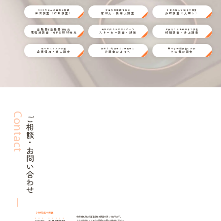
1000件以上の経験と実績
万全な情報網を駆使
日本の端から端まで調査
浮気調査（行動調査）
家出人・失踪人調査
所在調査（人探し）
盗聴器(盗撮器)発見
状況に応じた対応ノウハウ
不安なことを細部まで調査
電磁波調査・GPS器材発見
ストーカー調査・対策
結婚調査・身上調査
取引前にリスク回避
弁護士/司法書士/行政書士
様々な探偵調査に対応
企業信用・法人調査
弁護士の方々へ
その他の調査
Contact
ご相談・お問い合わせ
24時間年中無休
札幌を拠点に北海道全域で調査を承っております。
どんな些細なことでもお気軽にお問い合わせください。