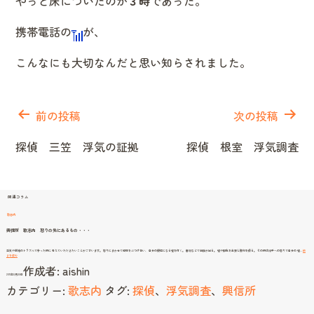
やっと床についたのが
３時
であった。
携帯電話の
が、
こんなにも大切なんだと思い知らされました。
投
稿
前の投稿
次の投稿
ナ
探偵 三笠 浮気の証拠
探偵 根室 浮気調査
ビ
ゲ
ー
関連コラム
シ
歌志内
ョ
興信所 歌志内 怒りの先にあるもの・・・
ン
浮気や離婚のトラブルで争った時に 考えていただきたいことがございます。 怒りにまかせて感情をぶつけ合い、 自分の優位になる嘘を付く。 審判などで結論が出る。 嘘や脚色を主張し勝利を得る。 その時は相手への怒りで自分の 嘘…
続
興
きを読む
信
作成者:
aishin
所
歌
2011年8月30日
志
内
カテゴリー:
歌志内
タグ:
探偵
、
浮気調査
、
興信所
怒
り
の
先
に
あ
る