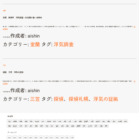
も
の・・・
室蘭
室蘭 興信所 浮気調査～往生際の悪い当事者
長い間、この探偵業に従事しており、 つくづく思うのが最近の浮気がバレタ時の 往生際が悪くなってきたこと。 最近、ある調査において・・・・ 若い夫からの依頼。 妻の浮気疑惑。 当社で徹底的に調査を行う。 なんとその妻は男と…
続
室
きを読む
蘭
作成者:
aishin
興
信
2012年3月12日
所
浮
カテゴリー:
室蘭
タグ:
浮気調査
気
調
査
～
往
生
際
の
悪
い
当
三笠
事
者
探偵 三笠 浮気の証拠
代表の高橋です。 今日は「浮気の証拠」について。 よく当社にご相談をいただく内容に 浮気の証拠についての質問があります。 ここ最近の裁判所の判決を見ていますと、 被告が事実否定をしている場合 やはり客観的な証拠 『写真、…
続
探
きを読む
偵
作成者:
aishin
三
笠
2011年8月23日
浮
気
カテゴリー:
三笠
タグ:
探偵
、
探偵札幌
、
浮気の証拠
の
証
拠
地域別
三笠
中標津
伊達
函館
別海
北広島
北斗
北海道
北見
千歳
名寄
士別
夕張
室蘭
富良野
小樽
岩見沢
帯広
恵庭
旭川
未分類
札幌
根室
歌志内
江別
深川
滝川
留萌
登別
石狩
砂川
稚内
紋別
網走
美唄
美瑛町
芦別
苫小牧
赤平
釧路
音更
アーカイブ
2023
2022
2021
2020
2019
2018
2017
2016
2015
2014
2013
2012
2011