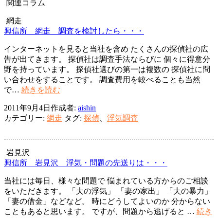
関連コラム
シ
網走
ョ
興信所 網走 調査を検討したら・・・
ン
インターネットを見ると当社を含め たくさんの探偵社の広
告が出てきます。 探偵社は調査手法ならびに 個々に得意分
野を持っています。 探偵社選びの第一は複数の 探偵社に問
い合わせをすることです。 調査費用を較べることも当然
興
で…
続きを読む
信
2011年9月4日
作成者:
aishin
所
カテゴリー:
網走
タグ:
探偵
、
浮気調査
網
走
調
査
岩見沢
を
興信所 岩見沢 浮気・問題の先送りは・・・
検
当社には毎日、様々な問題で 悩まれている方からのご相談
討
をいただきます。 「夫の浮気」 「妻の家出」 「夫の暴力」
し
「妻の借金」などなど。 時にどうしてよいのか 分からない
た
こともあると思います。 ですが、問題から逃げると …
続き
ら・・・