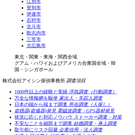
江別市
登別市
伊達市
石狩市
北斗市
歌志内市
三笠市
北広島市
東北・関東・東海・関西全域
グアム・ハワイおよびアメリカ合衆国全域・韓
国・シンガポール
株式会社アイシン探偵事務所
調査項目
1000件以上の経験と実績
浮気調査（行動調査）
万全な情報網を駆使
家出人・失踪人調査
日本の端から端まで調査
所在調査（人探し）
盗聴器(盗撮器)発見
電磁波調査・GPS器材発見
状況に応じた対応ノウハウ
ストーカー調査・対策
不安なことを細部まで調査
結婚調査・身上調査
取引前にリスク回避
企業信用・法人調査