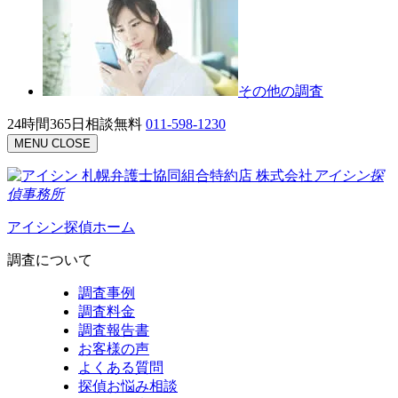
その他の調査
24時間365日相談無料
011-598-1230
MENU
CLOSE
札幌弁護士協同組合特約店
株式会社
アイシン探
偵事務所
アイシン探偵ホーム
調査について
調査事例
調査料金
調査報告書
お客様の声
よくある質問
探偵お悩み相談