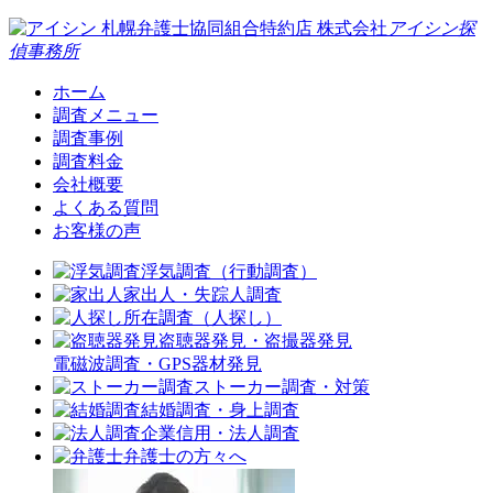
札幌弁護士協同組合特約店
株式会社
アイシン探
偵事務所
ホーム
調査メニュー
調査事例
調査料金
会社概要
よくある質問
お客様の声
浮気調査（行動調査）
家出人・失踪人調査
所在調査（人探し）
盗聴器発見・盗撮器発見
電磁波調査・GPS器材発見
ストーカー調査・対策
結婚調査・身上調査
企業信用・法人調査
弁護士の方々へ