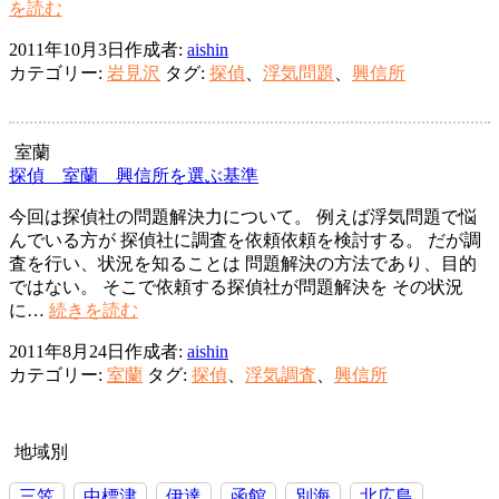
興
を読む
信
2011年10月3日
作成者:
aishin
所
カテゴリー:
岩見沢
タグ:
探偵
、
浮気問題
、
興信所
岩
見
沢
浮
室蘭
気・
探偵 室蘭 興信所を選ぶ基準
問
今回は探偵社の問題解決力について。 例えば浮気問題で悩
題
んでいる方が 探偵社に調査を依頼依頼を検討する。 だが調
の
査を行い、状況を知ることは 問題解決の方法であり、目的
先
ではない。 そこで依頼する探偵社が問題解決を その状況
送
探
に…
続きを読む
り
偵
は・・・
2011年8月24日
作成者:
aishin
室
カテゴリー:
室蘭
タグ:
探偵
、
浮気調査
、
興信所
蘭
興
信
所
地域別
を
三笠
中標津
伊達
函館
別海
北広島
選