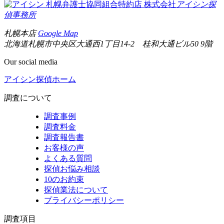
札幌弁護士協同組合特約店
株式会社
アイシン探
偵事務所
札幌本店
Google Map
北海道札幌市中央区大通西1丁目14-2 桂和大通ビル50 9階
Our social media
アイシン探偵ホーム
調査について
調査事例
調査料金
調査報告書
お客様の声
よくある質問
探偵お悩み相談
10のお約束
探偵業法について
プライバシーポリシー
調査項目