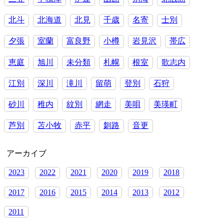
ぶ
北斗
北海道
北見
千歳
名寄
士別
基
準
夕張
室蘭
富良野
小樽
岩見沢
帯広
恵庭
旭川
未分類
札幌
根室
歌志内
江別
深川
滝川
留萌
登別
石狩
砂川
稚内
紋別
網走
美唄
美瑛町
芦別
苫小牧
赤平
釧路
音更
アーカイブ
2023
2022
2021
2020
2019
2018
2017
2016
2015
2014
2013
2012
2011