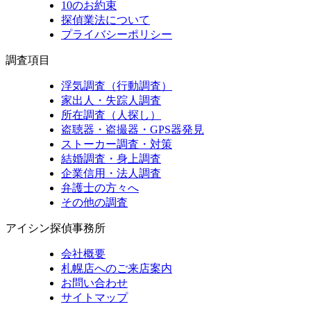
10のお約束
探偵業法について
プライバシーポリシー
調査項目
浮気調査（行動調査）
家出人・失踪人調査
所在調査（人探し）
盗聴器・盗撮器・GPS器発見
ストーカー調査・対策
結婚調査・身上調査
企業信用・法人調査
弁護士の方々へ
その他の調査
アイシン探偵事務所
会社概要
札幌店へのご来店案内
お問い合わせ
サイトマップ