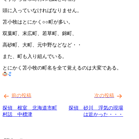
頭に入っていなければなりません。
苫小牧はとにかく○○町が多い。
双葉町、末広町、若草町、錦町、
高砂町、大町、元中野などなど・・
また、町も入り組んでいる。
とにかく苫小牧の町名を全て覚えるのは大変である。
投
前の投稿
次の投稿
稿
ナ
探偵 根室 北海道市町
探偵 砂川 浮気の現場
村話 中標津
は近かった・・・
ビ
ゲ
ー