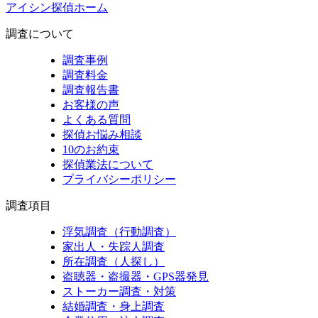
アイシン探偵ホーム
調査について
調査事例
調査料金
調査報告書
お客様の声
よくある質問
探偵お悩み相談
10のお約束
探偵業法について
プライバシーポリシー
調査項目
浮気調査（行動調査）
家出人・失踪人調査
所在調査（人探し）
盗聴器・盗撮器・GPS器発見
ストーカー調査・対策
結婚調査・身上調査