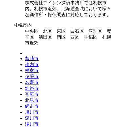
株式会社アイシン探偵事務所では札幌市
内、札幌市近郊、北海道全域において様々
な興信所・探偵調査に対応しております。
札幌市内
中央区 北区 東区 白石区 厚別区 豊
平区 清田区 南区 西区 手稲区 札幌
市近郊
留萌市
稚内市
根室市
夕張市
名寄市
釧路市
帯広市
北見市
網走市
旭川市
深川市
滝川市