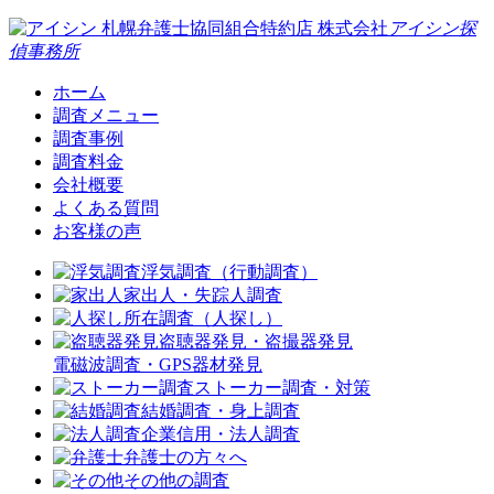
札幌弁護士協同組合特約店
株式会社
アイシン探
偵事務所
ホーム
調査メニュー
調査事例
調査料金
会社概要
よくある質問
お客様の声
浮気調査（行動調査）
家出人・失踪人調査
所在調査（人探し）
盗聴器発見・盗撮器発見
電磁波調査・GPS器材発見
ストーカー調査・対策
結婚調査・身上調査
企業信用・法人調査
弁護士の方々へ
その他の調査