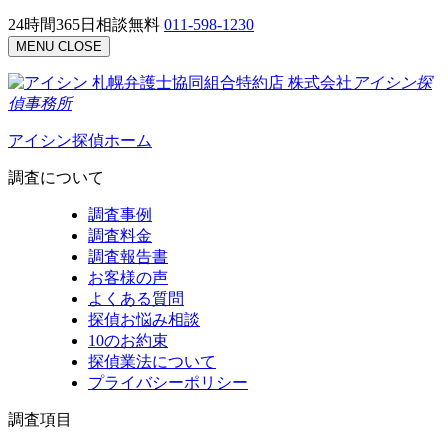
24時間365日相談無料
011-598-1230
MENU
CLOSE
札幌弁護士協同組合特約店
株式会社
アイシン探
偵事務所
アイシン探偵ホーム
調査について
調査事例
調査料金
調査報告書
お客様の声
よくある質問
探偵お悩み相談
10のお約束
探偵業法について
プライバシーポリシー
調査項目