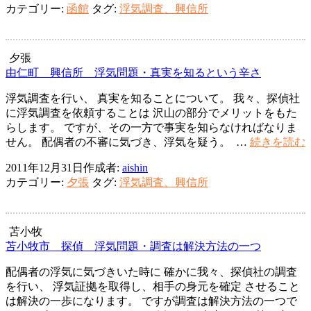
カテゴリー:
函館
タグ:
浮気調査、興信所
興
信
所
幸
夕張
せ
由仁町 興信所 浮気問題・真実を知るという辛さ
は、
浮気調査を行い、 真実を知ることについて。 我々、探偵社
お
に浮気調査を依頼することは 沢山の部分でメリットをもた
金?
らします。 ですが、その一方で事実を知らなければなりま
名
せん。 配偶者の不審に気づき、浮気を疑う。 …
続きを読む
誉?
2011年12月31日
作成者:
aishin
カテゴリー:
夕張
タグ:
浮気調査、興信所
苫小牧
苫小牧市 探偵 浮気問題・調査は解決方法の一つ
配偶者の浮気に気づきいた時に 確かに我々、探偵社の調査
を行い、 浮気証拠を取得し、相手の身元を確定 させること
は解決の一歩になります。 ですが調査は解決方法の一つで