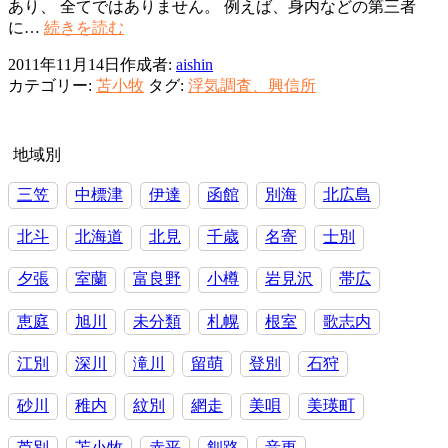
あり、 全てではありません。 例えば、身内などの第三者
苫
に…
続きを読む
小
2011年11月14日
作成者:
aishin
牧
カテゴリー:
苫小牧
タグ:
浮気調査、興信所
市
探
偵
浮
地域別
気
三笠
中標津
伊達
函館
別海
北広島
問
題・
北斗
北海道
北見
千歳
名寄
士別
調
査
夕張
室蘭
富良野
小樽
岩見沢
帯広
は
解
決
恵庭
旭川
未分類
札幌
根室
歌志内
方
法
江別
深川
滝川
留萌
登別
石狩
の
一
砂川
稚内
紋別
網走
美唄
美瑛町
つ
芦別
苫小牧
赤平
釧路
音更