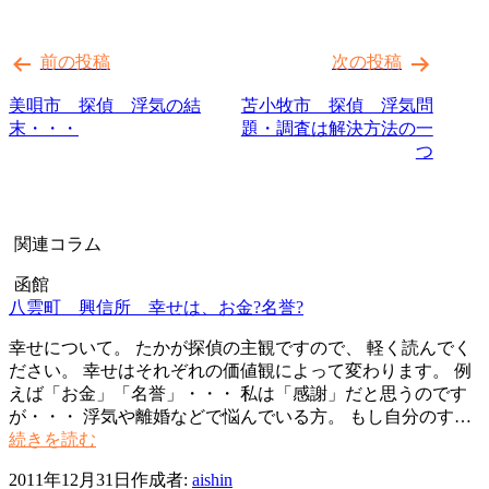
投
前の投稿
次の投稿
稿
ナ
美唄市 探偵 浮気の結
苫小牧市 探偵 浮気問
末・・・
題・調査は解決方法の一
ビ
つ
ゲ
ー
シ
関連コラム
ョ
函館
ン
八雲町 興信所 幸せは、お金?名誉?
幸せについて。 たかが探偵の主観ですので、 軽く読んでく
ださい。 幸せはそれぞれの価値観によって変わります。 例
えば「お金」「名誉」・・・ 私は「感謝」だと思うのです
が・・・ 浮気や離婚などで悩んでいる方。 もし自分のす…
八
続きを読む
雲
2011年12月31日
作成者:
aishin
町