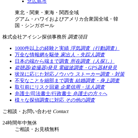
北広島市
東北・関東・東海・関西全域
グアム・ハワイおよびアメリカ合衆国全域・韓
国・シンガポール
株式会社アイシン探偵事務所
調査項目
1000件以上の経験と実績
浮気調査（行動調査）
万全な情報網を駆使
家出人・失踪人調査
日本の端から端まで調査
所在調査（人探し）
盗聴器(盗撮器)発見
電磁波調査・GPS器材発見
状況に応じた対応ノウハウ
ストーカー調査・対策
不安なことを細部まで調査
結婚調査・身上調査
取引前にリスク回避
企業信用・法人調査
弁護士/司法書士/行政書士
弁護士の方々へ
様々な探偵調査に対応
その他の調査
ご相談・お問い合わせ
Contact
24時間年中無休
ご相談
・
お見積無料