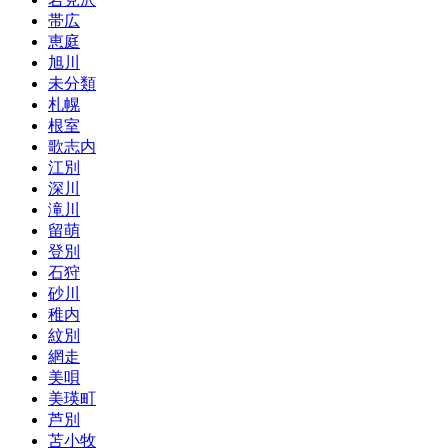
帯広
恵庭
旭川
未分類
札幌
根室
歌志内
江別
深川
滝川
留萌
登別
石狩
砂川
稚内
紋別
網走
美唄
美瑛町
芦別
苫小牧