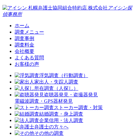
札幌弁護士協同組合特約店
株式会社
アイシン探
偵事務所
ホーム
調査メニュー
調査事例
調査料金
会社概要
よくある質問
お客様の声
浮気調査（行動調査）
家出人・失踪人調査
所在調査（人探し）
盗聴器発見・盗撮器発見
電磁波調査・GPS器材発見
ストーカー調査・対策
結婚調査・身上調査
企業信用・法人調査
弁護士の方々へ
その他の調査