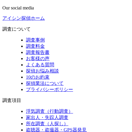
Our social media
アイシン探偵ホーム
調査について
調査事例
調査料金
調査報告書
お客様の声
よくある質問
探偵お悩み相談
10のお約束
探偵業法について
プライバシーポリシー
調査項目
浮気調査（行動調査）
家出人・失踪人調査
所在調査（人探し）
盗聴器・盗撮器・GPS器発見