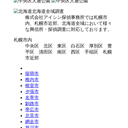
北海道全域調査
株式会社アイシン探偵事務所では札幌市
内、札幌市近郊、北海道全域において様々
な興信所・探偵調査に対応しております。
札幌市内
中央区 北区 東区 白石区 厚別区 豊
平区 清田区 南区 西区 手稲区 札幌
市近郊
留萌市
稚内市
根室市
夕張市
名寄市
釧路市
帯広市
北見市
網走市
旭川市