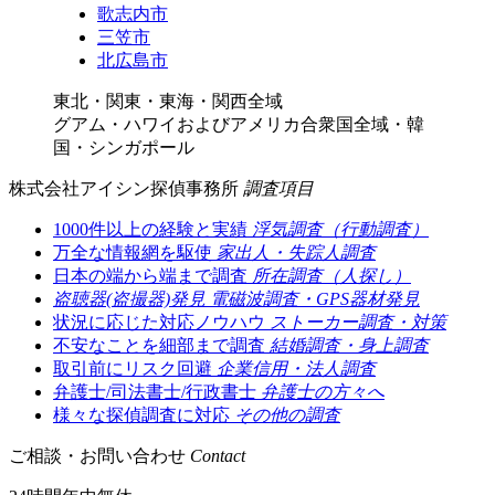
歌志内市
三笠市
北広島市
東北・関東・東海・関西全域
グアム・ハワイおよびアメリカ合衆国全域・韓
国・シンガポール
株式会社アイシン探偵事務所
調査項目
1000件以上の経験と実績
浮気調査（行動調査）
万全な情報網を駆使
家出人・失踪人調査
日本の端から端まで調査
所在調査（人探し）
盗聴器(盗撮器)発見
電磁波調査・GPS器材発見
状況に応じた対応ノウハウ
ストーカー調査・対策
不安なことを細部まで調査
結婚調査・身上調査
取引前にリスク回避
企業信用・法人調査
弁護士/司法書士/行政書士
弁護士の方々へ
様々な探偵調査に対応
その他の調査
ご相談・お問い合わせ
Contact