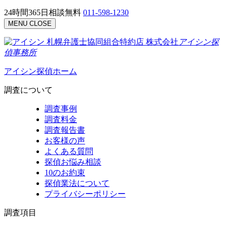
24時間365日相談無料
011-598-1230
MENU
CLOSE
札幌弁護士協同組合特約店
株式会社
アイシン探
偵事務所
アイシン探偵ホーム
調査について
調査事例
調査料金
調査報告書
お客様の声
よくある質問
探偵お悩み相談
10のお約束
探偵業法について
プライバシーポリシー
調査項目