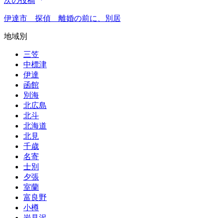
次の投稿
ビ
ゲ
伊達市 探偵 離婚の前に、別居
ー
地域別
シ
三笠
中標津
ョ
伊達
ン
函館
別海
北広島
北斗
北海道
北見
千歳
名寄
士別
夕張
室蘭
富良野
小樽
岩見沢