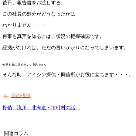
後日、報告書をお渡しする。
この社員の処分がどうなったかは
わかりません・・・
何事も真実を知るには、状況の把握確認です。
証拠がなければ、ただの言いがかりになってしまいます。
物事を先に進めたい。知りたい。
そんな時、アイシン探偵・興信所がお役に立ちます・・・。
投
前の投稿
稿
ナ
探偵 滝川 北海道・市町村の話
ビ
ゲ
関連コラム