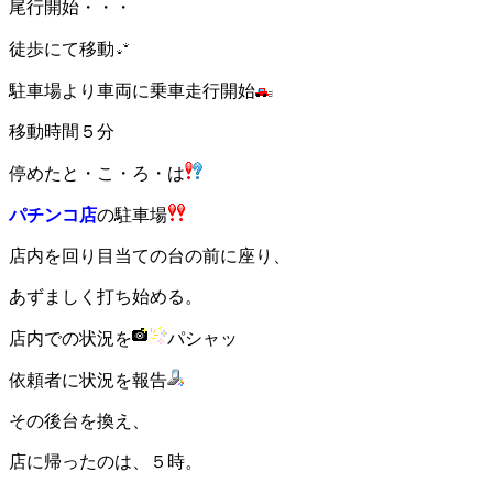
尾行開始・・・
徒歩にて移動
駐車場より車両に乗車走行開始
移動時間５分
停めたと・こ・ろ・は
パチンコ店
の駐車場
店内を回り目当ての台の前に座り、
あずましく打ち始める。
店内での状況を
パシャッ
依頼者に状況を報告
その後台を換え、
店に帰ったのは、５時。