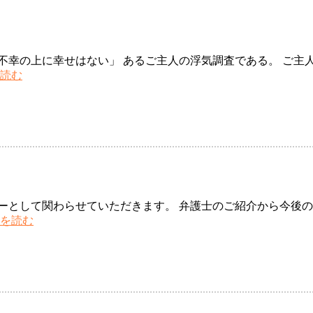
不幸の上に幸せはない」 あるご主人の浮気調査である。 ご主
探
読む
偵
士
別
浮
気
の
結
末・・・
ーとして関わらせていただきます。 弁護士のご紹介から今後の
興
を読む
信
所
旭
川
離
婚