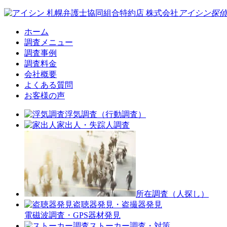
札幌弁護士協同組合特約店
株式会社
アイシン探偵
ホーム
調査メニュー
調査事例
調査料金
会社概要
よくある質問
お客様の声
浮気調査（行動調査）
家出人・失踪人調査
所在調査（人探し）
盗聴器発見・盗撮器発見
電磁波調査・GPS器材発見
ストーカー調査・対策