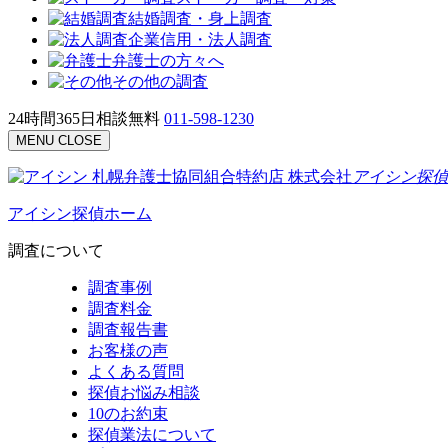
結婚調査・身上調査
企業信用・法人調査
弁護士の方々へ
その他の調査
24時間365日相談無料
011-598-1230
MENU
CLOSE
札幌弁護士協同組合特約店
株式会社
アイシン探偵
アイシン探偵ホーム
調査について
調査事例
調査料金
調査報告書
お客様の声
よくある質問
探偵お悩み相談
10のお約束
探偵業法について