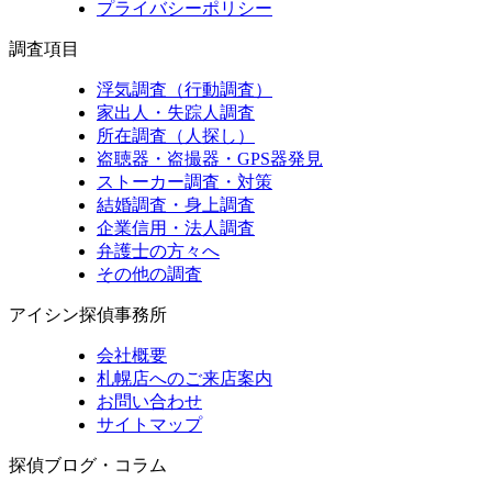
プライバシーポリシー
調査項目
浮気調査（行動調査）
家出人・失踪人調査
所在調査（人探し）
盗聴器・盗撮器・GPS器発見
ストーカー調査・対策
結婚調査・身上調査
企業信用・法人調査
弁護士の方々へ
その他の調査
アイシン探偵事務所
会社概要
札幌店へのご来店案内
お問い合わせ
サイトマップ
探偵ブログ・コラム