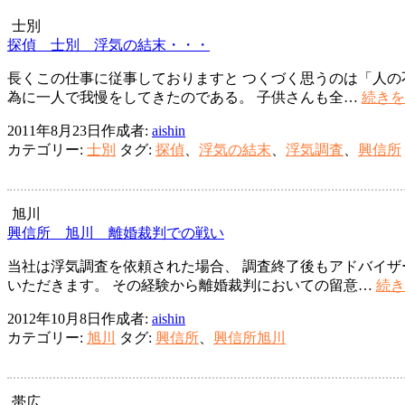
ー
シ
士別
探偵 士別 浮気の結末・・・
ョ
長くこの仕事に従事しておりますと つくづく思うのは「人の
ン
為に一人で我慢をしてきたのである。 子供さんも全…
続きを
2011年8月23日
作成者:
aishin
カテゴリー:
士別
タグ:
探偵
、
浮気の結末
、
浮気調査
、
興信所
旭川
興信所 旭川 離婚裁判での戦い
当社は浮気調査を依頼された場合、 調査終了後もアドバイザ
いただきます。 その経験から離婚裁判においての留意…
続き
2012年10月8日
作成者:
aishin
カテゴリー:
旭川
タグ:
興信所
、
興信所旭川
帯広