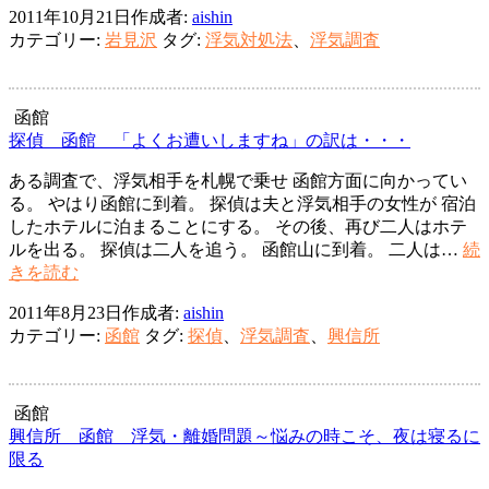
2011年10月21日
作成者:
aishin
事
カテゴリー:
岩見沢
タグ:
浮気対処法
、
浮気調査
務
所
岩
見
函館
沢
探偵 函館 「よくお遭いしますね」の訳は・・・
市
ある調査で、浮気相手を札幌で乗せ 函館方面に向かってい
現
る。 やはり函館に到着。 探偵は夫と浮気相手の女性が 宿泊
状
したホテルに泊まることにする。 その後、再び二人はホテ
は
ルを出る。 探偵は二人を追う。 函館山に到着。 二人は…
続
必
探
きを読む
然
偵
と
2011年8月23日
作成者:
aishin
函
考
カテゴリー:
函館
タグ:
探偵
、
浮気調査
、
興信所
館
え
「よ
て
く
み
お
る。
函館
遭
興信所 函館 浮気・離婚問題～悩みの時こそ、夜は寝るに
い
限る
し