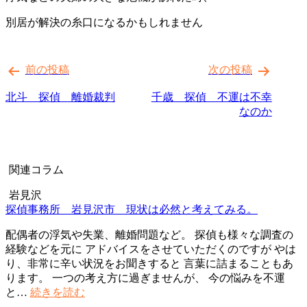
別居が解決の糸口になるかもしれません
投
前の投稿
次の投稿
稿
ナ
北斗 探偵 離婚裁判
千歳 探偵 不運は不幸
なのか
ビ
ゲ
ー
関連コラム
シ
岩見沢
ョ
探偵事務所 岩見沢市 現状は必然と考えてみる。
ン
配偶者の浮気や失業、離婚問題など。 探偵も様々な調査の
経験などを元に アドバイスをさせていただくのですが やは
り、非常に辛い状況をお聞きすると 言葉に詰まることもあ
ります。 一つの考え方に過ぎませんが、 今の悩みを不運
探
と…
続きを読む
偵