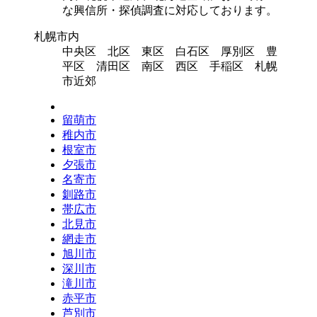
な興信所・探偵調査に対応しております。
札幌市内
中央区 北区 東区 白石区 厚別区 豊
平区 清田区 南区 西区 手稲区 札幌
市近郊
留萌市
稚内市
根室市
夕張市
名寄市
釧路市
帯広市
北見市
網走市
旭川市
深川市
滝川市
赤平市
芦別市