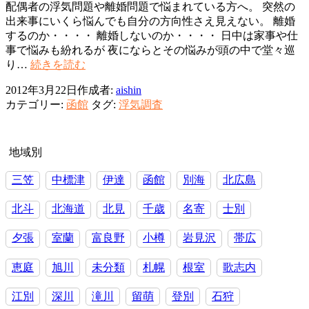
配偶者の浮気問題や離婚問題で悩まれている方へ。 突然の
ま
出来事にいくら悩んでも自分の方向性さえ見えない。 離婚
す
するのか・・・・ 離婚しないのか・・・・ 日中は家事や仕
ね」
事で悩みも紛れるが 夜にならとその悩みが頭の中で堂々巡
の
興
り…
続きを読む
訳
信
は・・・
2012年3月22日
作成者:
aishin
所
カテゴリー:
函館
タグ:
浮気調査
函
館
浮
気・
地域別
離
三笠
中標津
伊達
函館
別海
北広島
婚
問
北斗
北海道
北見
千歳
名寄
士別
題
～
夕張
室蘭
富良野
小樽
岩見沢
帯広
悩
み
の
恵庭
旭川
未分類
札幌
根室
歌志内
時
こ
江別
深川
滝川
留萌
登別
石狩