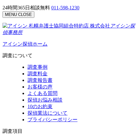
24時間365日相談無料
011-598-1230
MENU
CLOSE
札幌弁護士協同組合特約店
株式会社
アイシン探
偵事務所
アイシン探偵ホーム
調査について
調査事例
調査料金
調査報告書
お客様の声
よくある質問
探偵お悩み相談
10のお約束
探偵業法について
プライバシーポリシー
調査項目