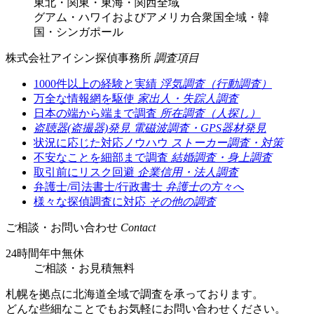
東北・関東・東海・関西全域
グアム・ハワイおよびアメリカ合衆国全域・韓
国・シンガポール
株式会社アイシン探偵事務所
調査項目
1000件以上の経験と実績
浮気調査（行動調査）
万全な情報網を駆使
家出人・失踪人調査
日本の端から端まで調査
所在調査（人探し）
盗聴器(盗撮器)発見
電磁波調査・GPS器材発見
状況に応じた対応ノウハウ
ストーカー調査・対策
不安なことを細部まで調査
結婚調査・身上調査
取引前にリスク回避
企業信用・法人調査
弁護士/司法書士/行政書士
弁護士の方々へ
様々な探偵調査に対応
その他の調査
ご相談・お問い合わせ
Contact
24時間年中無休
ご相談
・
お見積無料
札幌を拠点に北海道全域で調査を承っております。
どんな些細なことでもお気軽にお問い合わせください。