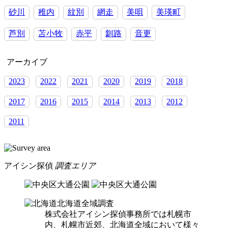
そ、
夜
砂川
稚内
紋別
網走
美唄
美瑛町
は
寝
芦別
苫小牧
赤平
釧路
音更
る
に
アーカイブ
限
る
2023
2022
2021
2020
2019
2018
2017
2016
2015
2014
2013
2012
2011
アイシン探偵
調査エリア
北海道全域調査
株式会社アイシン探偵事務所では札幌市
内、札幌市近郊、北海道全域において様々