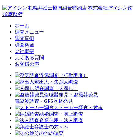
札幌弁護士協同組合特約店
株式会社
アイシン探
偵事務所
ホーム
調査メニュー
調査事例
調査料金
会社概要
よくある質問
お客様の声
浮気調査（行動調査）
家出人・失踪人調査
所在調査（人探し）
盗聴器発見・盗撮器発見
電磁波調査・GPS器材発見
ストーカー調査・対策
結婚調査・身上調査
企業信用・法人調査
弁護士の方々へ
その他の調査