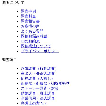
調査について
調査事例
調査料金
調査報告書
お客様の声
よくある質問
探偵お悩み相談
10のお約束
探偵業法について
プライバシーポリシー
調査項目
浮気調査（行動調査）
家出人・失踪人調査
所在調査（人探し）
盗聴器・盗撮器・GPS器発見
ストーカー調査・対策
結婚調査・身上調査
企業信用・法人調査
弁護士の方々へ