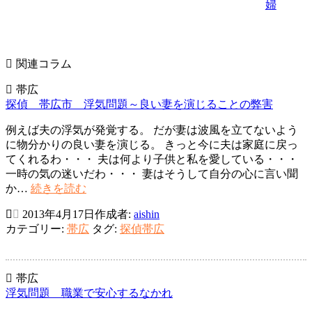
婦
ゲ
ー
シ
関連コラム
ョ
帯広
ン
探偵 帯広市 浮気問題～良い妻を演じることの弊害
例えば夫の浮気が発覚する。 だが妻は波風を立てないよう
に物分かりの良い妻を演じる。 きっと今に夫は家庭に戻っ
てくれるわ・・・ 夫は何より子供と私を愛している・・・
一時の気の迷いだわ・・・ 妻はそうして自分の心に言い聞
探
か…
続きを読む
偵
2013年4月17日
作成者:
aishin
帯
カテゴリー:
帯広
タグ:
探偵帯広
広
市
浮
気
帯広
問
浮気問題 職業で安心するなかれ
題