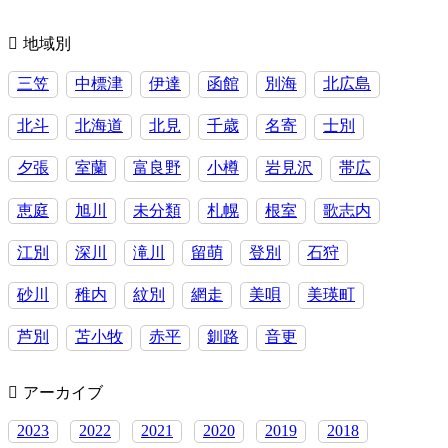
の
浮
地域別
気
三笠
中標津
伊達
函館
別海
北広島
を
許
北斗
北海道
北見
千歳
名寄
士別
せ
る
夕張
室蘭
富良野
小樽
岩見沢
帯広
か
恵庭
旭川
未分類
札幌
根室
歌志内
江別
深川
滝川
留萌
登別
石狩
砂川
稚内
紋別
網走
美唄
美瑛町
芦別
苫小牧
赤平
釧路
音更
アーカイブ
2023
2022
2021
2020
2019
2018