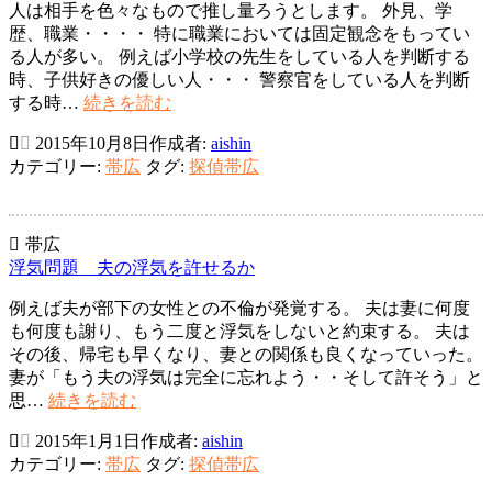
人は相手を色々なもので推し量ろうとします。 外見、学
～
歴、職業・・・・ 特に職業においては固定観念をもってい
良
る人が多い。 例えば小学校の先生をしている人を判断する
い
時、子供好きの優しい人・・・ 警察官をしている人を判断
妻
浮
する時…
続きを読む
を
気
演
2015年10月8日
作成者:
aishin
問
じ
カテゴリー:
帯広
タグ:
探偵帯広
題
る
職
こ
業
と
で
の
帯広
安
弊
浮気問題 夫の浮気を許せるか
心
害
例えば夫が部下の女性との不倫が発覚する。 夫は妻に何度
す
も何度も謝り、もう二度と浮気をしないと約束する。 夫は
る
その後、帰宅も早くなり、妻との関係も良くなっていった。
な
妻が「もう夫の浮気は完全に忘れよう・・そして許そう」と
か
浮
思…
続きを読む
れ
気
2015年1月1日
作成者:
aishin
問
カテゴリー:
帯広
タグ:
探偵帯広
題
夫