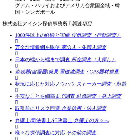
グアム・ハワイおよびアメリカ合衆国全域・韓
国・シンガポール
株式会社アイシン探偵事務所
調査項目
1000件以上の経験と実績
浮気調査（行動調査）
万全な情報網を駆使
家出人・失踪人調査
日本の端から端まで調査
所在調査（人探し）
盗聴器(盗撮器)発見
電磁波調査・GPS器材発見
状況に応じた対応ノウハウ
ストーカー調査・対策
不安なことを細部まで調査
結婚調査・身上調査
取引前にリスク回避
企業信用・法人調査
弁護士/司法書士/行政書士
弁護士の方々へ
様々な探偵調査に対応
その他の調査