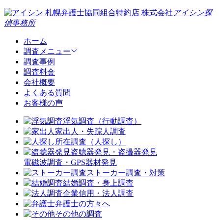
札幌弁護士協同組合特約店
株式会社
アイシン探
偵事務所
ホーム
調査メニュー
調査事例
調査料金
会社概要
よくある質問
お客様の声
浮気調査（行動調査）
家出人・失踪人調査
所在調査（人探し）
盗聴器発見・盗撮器発見
電磁波調査・GPS器材発見
ストーカー調査・対策
結婚調査・身上調査
企業信用・法人調査
弁護士の方々へ
その他の調査