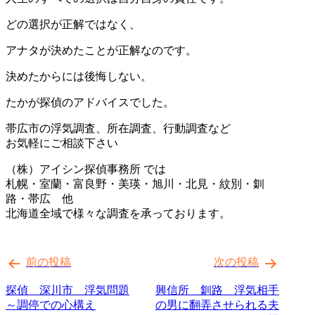
どの選択が正解ではなく、
アナタが決めたことが正解なのです。
決めたからには後悔しない。
たかが探偵のアドバイスでした。
帯広市の浮気調査、所在調査、行動調査など
お気軽にご相談下さい
（株）アイシン探偵事務所 では
札幌・室蘭・富良野・美瑛・旭川・北見・紋別・釧
路・帯広 他
北海道全域で様々な調査を承っております。
投
前の投稿
次の投稿
稿
ナ
探偵 深川市 浮気問題
興信所 釧路 浮気相手
～調停での心構え
の男に翻弄させられる夫
ビ