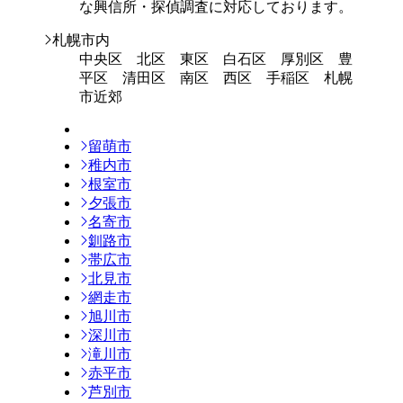
な興信所・探偵調査に対応しております。
札幌市内
中央区 北区 東区 白石区 厚別区 豊
平区 清田区 南区 西区 手稲区 札幌
市近郊
留萌市
稚内市
根室市
夕張市
名寄市
釧路市
帯広市
北見市
網走市
旭川市
深川市
滝川市
赤平市
芦別市