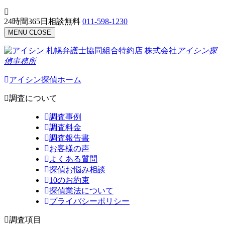
24時間365日相談無料
011-598-1230
MENU
CLOSE
札幌弁護士協同組合特約店
株式会社
アイシン探
偵事務所
アイシン探偵ホーム
調査について
調査事例
調査料金
調査報告書
お客様の声
よくある質問
探偵お悩み相談
10のお約束
探偵業法について
プライバシーポリシー
調査項目