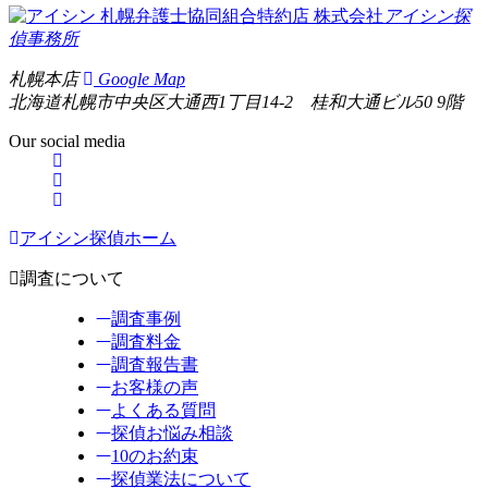
札幌弁護士協同組合特約店
株式会社
アイシン探
偵事務所
札幌本店
Google Map
北海道札幌市中央区大通西1丁目14-2 桂和大通ビル50 9階
Our social media
アイシン探偵ホーム
調査について
調査事例
調査料金
調査報告書
お客様の声
よくある質問
探偵お悩み相談
10のお約束
探偵業法について