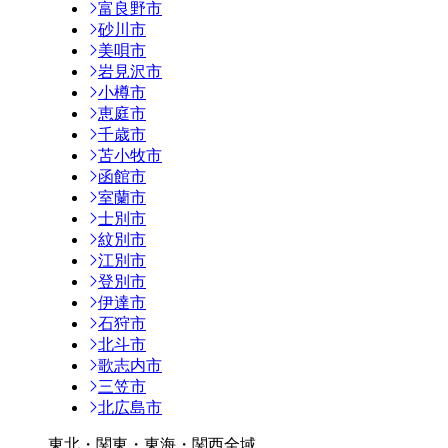
富良野市
砂川市
美唄市
岩見沢市
小樽市
恵庭市
千歳市
苫小牧市
函館市
室蘭市
士別市
紋別市
江別市
登別市
伊達市
石狩市
北斗市
歌志内市
三笠市
北広島市
東北・関東・東海・関西全域