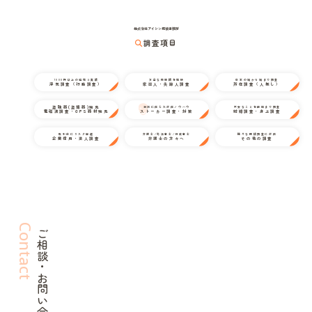
株式会社アイシン探偵事務所
調査項目
1000件以上の経験と実績
万全な情報網を駆使
日本の端から端まで調査
浮気調査（行動調査）
家出人・失踪人調査
所在調査（人探し）
盗聴器(盗撮器)発見
状況に応じた対応ノウハウ
不安なことを細部まで調査
電磁波調査・GPS器材発見
ストーカー調査・対策
結婚調査・身上調査
取引前にリスク回避
弁護士/司法書士/行政書士
様々な探偵調査に対応
企業信用・法人調査
弁護士の方々へ
その他の調査
Contact
ご相談・お問い合わせ