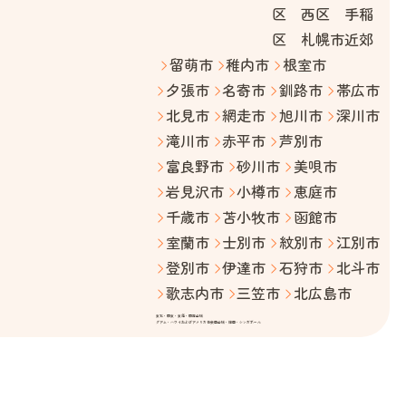
区 西区 手稲
区 札幌市近郊
留萌市
稚内市
根室市
夕張市
名寄市
釧路市
帯広市
北見市
網走市
旭川市
深川市
滝川市
赤平市
芦別市
富良野市
砂川市
美唄市
岩見沢市
小樽市
恵庭市
千歳市
苫小牧市
函館市
室蘭市
士別市
紋別市
江別市
登別市
伊達市
石狩市
北斗市
歌志内市
三笠市
北広島市
東北・関東・東海・関西全域
グアム・ハワイおよびアメリカ合衆国全域・韓国・シンガポール