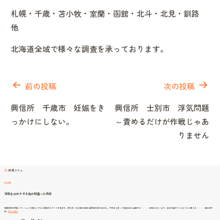
札幌・千歳・苫小牧・室蘭・函館・北斗・北見・釧路
他
北海道全域で様々な調査を承っております。
投
稿
前の投稿
次の投稿
ナ
興信所 千歳市 妊娠をき
興信所 士別市 浮気問題
ビ
っかけにしない。
～責めるだけが作戦じゃあ
ゲ
りません
ー
シ
ョ
関連コラム
ン
名寄
浮気を止めさせる為の間違った手段
探偵は家を新築（マンションを購入）すると離婚するケースを見ます。 例えば、夫が妻の行動に違和感を感じ始める。 女子会と言っては飲み会に出掛ける・・・・ 会話も少なくなり、自分を避けているようにも思える・・・・ 週末は子
浮
供…
続きを読む
気
を