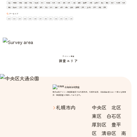
三笠
中標津
伊達
函館
別海
北広島
北斗
北海道
北見
千歳
名寄
士別
夕張
室蘭
富良野
小樽
岩見沢
帯広
恵庭
旭川
未分類
札幌
根室
歌志内
江別
深川
滝川
留萌
登別
石狩
砂川
稚内
紋別
網走
美唄
美瑛町
芦別
苫小牧
赤平
釧路
音更
アーカイブ
2023
2022
2021
2020
2019
2018
2017
2016
2015
2014
2013
2012
2011
アイシン探偵
調査エリア
北海道全域調査
株式会社アイシン探偵事務所では札幌市内、札幌市近郊、北海道全域において様々な興信
所・探偵調査に対応しております。
札幌市内
中央区 北区
東区 白石区
厚別区 豊平
区 清田区 南