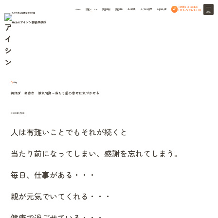
24時間365日相談無料
011-598-1230
ホーム
調査メニュー
調査事例
調査料金
会社概要
よくある質問
お客様の声
MENU
札幌弁護士協同組合特約店
アイシン探偵事務所
株式会社
HOME
column
北海道興信所のつれづれ話
北海道興信所のつれづれ話
名寄
興信所 名寄市 浮気問題～当たり前の幸せに気づかせる
2012年11月10日
人は有難いことでもそれが続くと
当たり前になってしまい、感謝を忘れてしまう。
毎日、仕事がある・・・
親が元気でいてくれる・・・
健康で過ごせている・・・