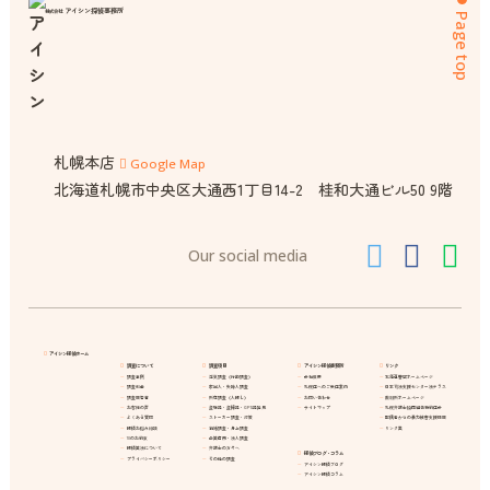
アイシン探偵事務所
株式会社
Page top
札幌本店
Google Map
北海道札幌市中央区大通西1丁目14-2 桂和大通ビル50 9階
Our social media
アイシン探偵ホーム
調査について
調査項目
アイシン探偵事務所
リンク
調査事例
浮気調査（行動調査）
会社概要
北海道警察ホームページ
調査料金
家出人・失踪人調査
札幌店へのご来店案内
日本司法支援センター法テラス
調査報告書
所在調査（人探し）
お問い合わせ
裁判所ホームページ
お客様の声
盗聴器・盗撮器・GPS器発見
サイトマップ
札幌弁護士協同組合特約店会
よくある質問
ストーカー調査・対策
配偶者からの暴力被害支援情報
探偵お悩み相談
結婚調査・身上調査
リンク集
10のお約束
企業信用・法人調査
探偵業法について
弁護士の方々へ
探偵ブログ・コラム
プライバシーポリシー
その他の調査
アイシン探偵ブログ
アイシン探偵コラム