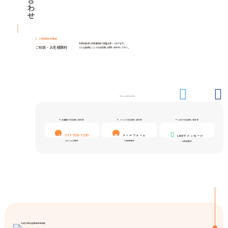
24時間年中無休
札幌を拠点に北海道全域で調査を承っております。
ご相談
・
お見積無料
どんな些細なことでもお気軽にお問い合わせください。
Our social media
お電話でのお問い合わせ
メールでのお問い合わせ
LINEでのお問い合わせ
011-598-1230
メールフォーム
LINEでメッセージ
9:00-24:00受付
24時間受付
24時間受付
札幌弁護士協同組合特約店