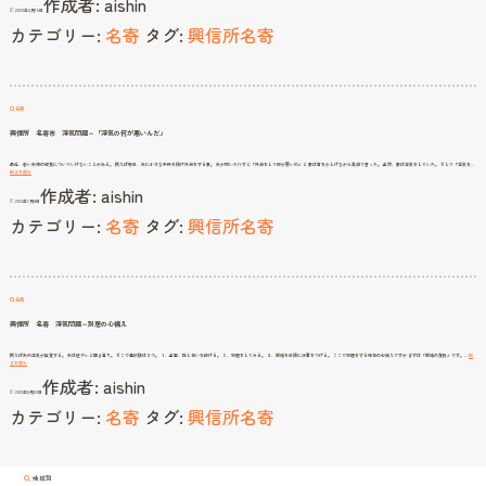
作成者:
aishin
止
2020年4月15日
め
さ
カテゴリー:
名寄
タグ:
興信所名寄
せ
る
為
の
間
違
っ
た
手
段
名寄
興信所 名寄市 浮気問題～「浮気の何が悪いんだ」
最近、若い夫婦の感覚についていけないことがある。 例えば毎日、夫に小さな子供を預け外泊をする妻。 夫が問いただすと「外泊をして何が悪いの」と 妻は首をかしげながら真顔で言った。 当然、妻は浮気をしていた。 そして「浮気を…
興
続きを読む
信
作成者:
aishin
所
名
2013年7月8日
寄
市
カテゴリー:
名寄
タグ:
興信所名寄
浮
気
問
題
～
「浮
気
の
何
が
悪
名寄
い
ん
だ」
興信所 名寄 浮気問題～別居の心構え
例えば夫の浮気が発覚する。 夫は逆ギレと開き直り。 そこで選択肢は３つ。 １．当面、話し合いを続ける。 ２．別居をしてみる。 ３．離婚を前提に決着をつける。 ここで別居をする場合の心構えですが まずは「離婚の覚悟」です。…
続
興
きを読む
信
作成者:
aishin
所
名
2012年8月22日
寄
浮
カテゴリー:
名寄
タグ:
興信所名寄
気
問
題
～
別
居
の
心
構
え
地域別