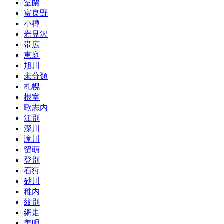
室蘭
富良野
小樽
岩見沢
帯広
恵庭
旭川
未分類
札幌
根室
歌志内
江別
深川
滝川
留萌
登別
石狩
砂川
稚内
紋別
網走
美唄