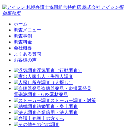
札幌弁護士協同組合特約店
株式会社
アイシン探
偵事務所
ホーム
調査メニュー
調査事例
調査料金
会社概要
よくある質問
お客様の声
浮気調査（行動調査）
家出人・失踪人調査
所在調査（人探し）
盗聴器発見・盗撮器発見
電磁波調査・GPS器材発見
ストーカー調査・対策
結婚調査・身上調査
企業信用・法人調査
弁護士の方々へ
その他の調査