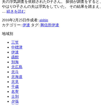
夫の浮気調査を依頼されたD子さん。 探偵が調査をすると、
題
やはりD子さんの夫は浮気をしていた。 その結果を踏まえ、
～
浮
…
続きを読む
不
気
倫
2016年2月25日
作成者:
aishin
問
相
カテゴリー:
伊達
タグ:
興信所伊達
題
手
幸
地域別
の
も
妊
不
三笠
娠
幸
中標津
も
伊達
考
函館
え
別海
方
北広島
次
北斗
第
北海道
北見
千歳
名寄
士別
夕張