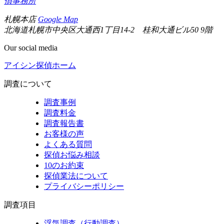
偵事務所
札幌本店
Google Map
北海道札幌市中央区大通西1丁目14-2 桂和大通ビル50 9階
Our social media
アイシン探偵ホーム
調査について
調査事例
調査料金
調査報告書
お客様の声
よくある質問
探偵お悩み相談
10のお約束
探偵業法について
プライバシーポリシー
調査項目
浮気調査（行動調査）