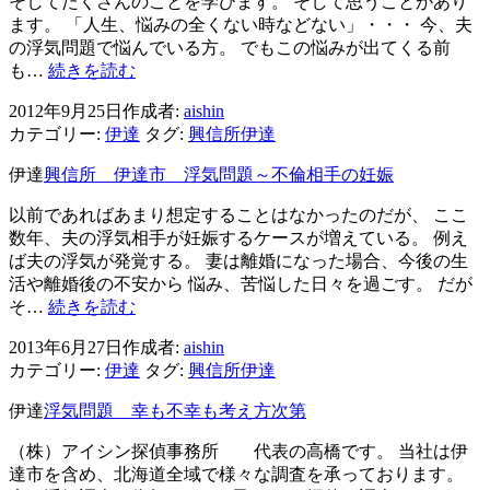
ン
そしてたくさんのことを学びます。 そして思うことがあり
ます。 「人生、悩みの全くない時などない」・・・ 今、夫
の浮気問題で悩んでいる方。 でもこの悩みが出てくる前
興
も…
続きを読む
信
2012年9月25日
作成者:
aishin
所
カテゴリー:
伊達
タグ:
興信所伊達
伊
達
伊達
興信所 伊達市 浮気問題～不倫相手の妊娠
浮
気
以前であればあまり想定することはなかったのだが、 ここ
問
数年、夫の浮気相手が妊娠するケースが増えている。 例え
題
ば夫の浮気が発覚する。 妻は離婚になった場合、今後の生
～
活や離婚後の不安から 悩み、苦悩した日々を過ごす。 だが
悩
興
そ…
続きを読む
み
信
と
2013年6月27日
作成者:
aishin
所
共
カテゴリー:
伊達
タグ:
興信所伊達
伊
存
達
伊達
浮気問題 幸も不幸も考え方次第
市
浮
（株）アイシン探偵事務所 代表の高橋です。 当社は伊
気
達市を含め、北海道全域で様々な調査を承っております。
問