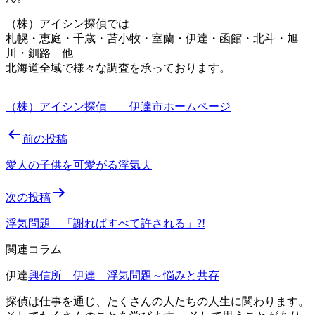
（株）アイシン探偵では
札幌・恵庭・千歳・苫小牧・室蘭・伊達・函館・北斗・旭
川・釧路 他
北海道全域で様々な調査を承っております。
（株）アイシン探偵 伊達市ホームページ
投
前の投稿
稿
愛人の子供を可愛がる浮気夫
ナ
次の投稿
ビ
ゲ
浮気問題 「謝ればすべて許される」?!
ー
関連コラム
シ
伊達
興信所 伊達 浮気問題～悩みと共存
ョ
探偵は仕事を通じ、たくさんの人たちの人生に関わります。