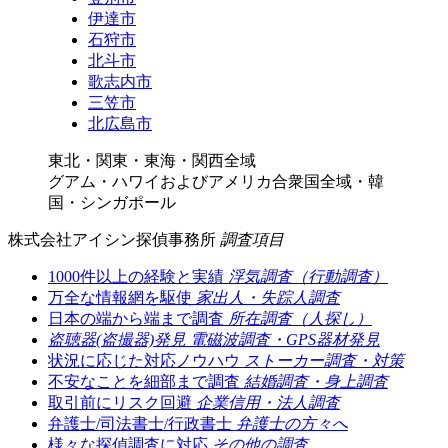
伊達市
石狩市
北斗市
歌志内市
三笠市
北広島市
東北・関東・東海・関西全域
グアム・ハワイおよびアメリカ合衆国全域・韓
国・シンガポール
株式会社アイシン探偵事務所
調査項目
1000件以上の経験と実績
浮気調査（行動調査）
万全な情報網を駆使
家出人・失踪人調査
日本の端から端まで調査
所在調査（人探し）
盗聴器(盗撮器)発見
電磁波調査・GPS器材発見
状況に応じた対応ノウハウ
ストーカー調査・対策
不安なことを細部まで調査
結婚調査・身上調査
取引前にリスク回避
企業信用・法人調査
弁護士/司法書士/行政書士
弁護士の方々へ
様々な探偵調査に対応
その他の調査