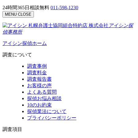
24時間365日相談無料
011-598-1230
MENU
CLOSE
札幌弁護士協同組合特約店
株式会社
アイシン探
偵事務所
アイシン探偵ホーム
調査について
調査事例
調査料金
調査報告書
お客様の声
よくある質問
探偵お悩み相談
10のお約束
探偵業法について
プライバシーポリシー
調査項目