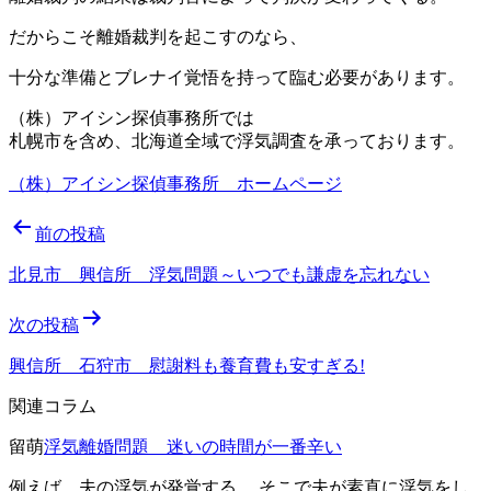
だからこそ離婚裁判を起こすのなら、
十分な準備とブレナイ覚悟を持って臨む必要があります。
（株）アイシン探偵事務所では
札幌市を含め、北海道全域で浮気調査を承っております。
（株）アイシン探偵事務所 ホームページ
投
前の投稿
稿
北見市 興信所 浮気問題～いつでも謙虚を忘れない
ナ
次の投稿
ビ
ゲ
興信所 石狩市 慰謝料も養育費も安すぎる!
ー
関連コラム
シ
留萌
浮気離婚問題 迷いの時間が一番辛い
ョ
例えば、夫の浮気が発覚する。 そこで夫が素直に浮気をし