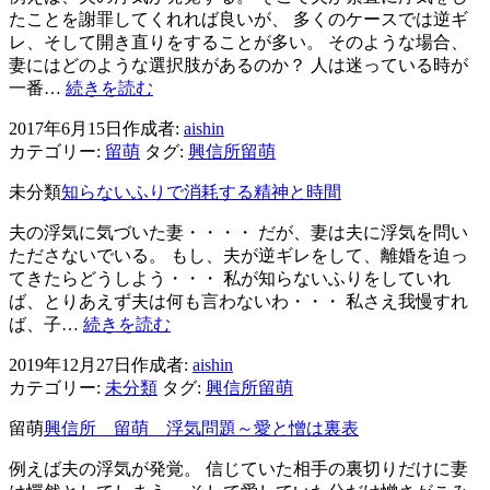
ン
たことを謝罪してくれれば良いが、 多くのケースでは逆ギ
レ、そして開き直りをすることが多い。 そのような場合、
妻にはどのような選択肢があるのか？ 人は迷っている時が
浮
一番…
続きを読む
気
2017年6月15日
作成者:
aishin
離
カテゴリー:
留萌
タグ:
興信所留萌
婚
問
未分類
知らないふりで消耗する精神と時間
題
迷
夫の浮気に気づいた妻・・・・ だが、妻は夫に浮気を問い
い
たださないでいる。 もし、夫が逆ギレをして、離婚を迫っ
の
てきたらどうしよう・・・ 私が知らないふりをしていれ
時
ば、とりあえず夫は何も言わないわ・・・ 私さえ我慢すれ
間
知
ば、子…
続きを読む
が
ら
一
2019年12月27日
作成者:
aishin
な
番
カテゴリー:
未分類
タグ:
興信所留萌
い
辛
ふ
留萌
興信所 留萌 浮気問題～愛と憎は裏表
い
り
で
例えば夫の浮気が発覚。 信じていた相手の裏切りだけに妻
消