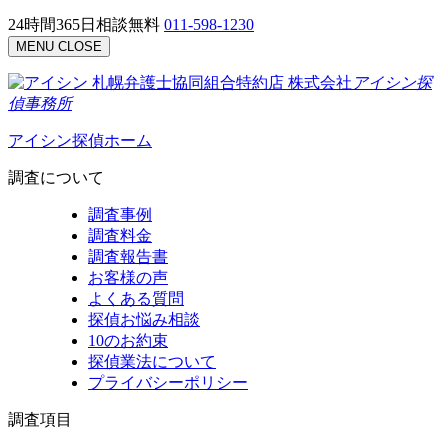
24時間365日相談無料
011-598-1230
MENU
CLOSE
札幌弁護士協同組合特約店
株式会社
アイシン探
偵事務所
アイシン探偵ホーム
調査について
調査事例
調査料金
調査報告書
お客様の声
よくある質問
探偵お悩み相談
10のお約束
探偵業法について
プライバシーポリシー
調査項目