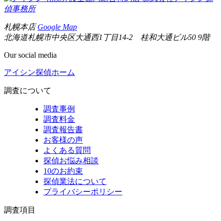
偵事務所
札幌本店
Google Map
北海道札幌市中央区大通西1丁目14-2 桂和大通ビル50 9階
Our social media
アイシン探偵ホーム
調査について
調査事例
調査料金
調査報告書
お客様の声
よくある質問
探偵お悩み相談
10のお約束
探偵業法について
プライバシーポリシー
調査項目