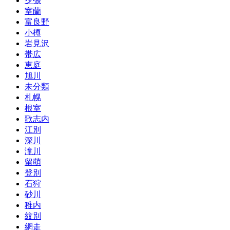
夕張
室蘭
富良野
小樽
岩見沢
帯広
恵庭
旭川
未分類
札幌
根室
歌志内
江別
深川
滝川
留萌
登別
石狩
砂川
稚内
紋別
網走