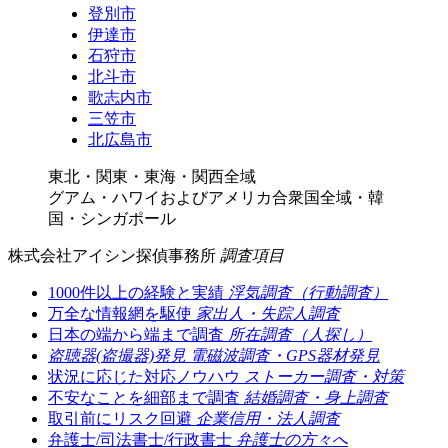
登別市
伊達市
石狩市
北斗市
歌志内市
三笠市
北広島市
東北・関東・東海・関西全域
グアム・ハワイおよびアメリカ合衆国全域・韓
国・シンガポール
株式会社アイシン探偵事務所
調査項目
1000件以上の経験と実績
浮気調査（行動調査）
万全な情報網を駆使
家出人・失踪人調査
日本の端から端まで調査
所在調査（人探し）
盗聴器(盗撮器)発見
電磁波調査・GPS器材発見
状況に応じた対応ノウハウ
ストーカー調査・対策
不安なことを細部まで調査
結婚調査・身上調査
取引前にリスク回避
企業信用・法人調査
弁護士/司法書士/行政書士
弁護士の方々へ