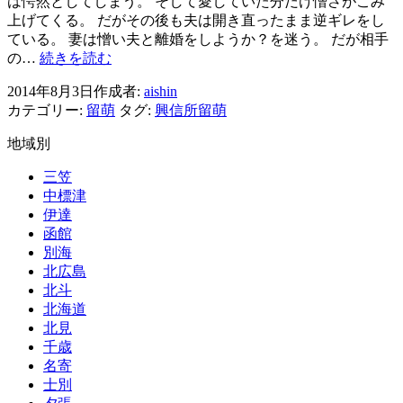
は愕然としてしまう。 そして愛していた分だけ憎さがこみ
耗
上げてくる。 だがその後も夫は開き直ったまま逆ギレをし
す
ている。 妻は憎い夫と離婚をしようか？を迷う。 だが相手
る
興
の…
続きを読む
精
信
神
2014年8月3日
作成者:
aishin
所
と
カテゴリー:
留萌
タグ:
興信所留萌
留
時
萌
地域別
間
浮
気
三笠
問
中標津
題
伊達
～
函館
愛
別海
と
北広島
憎
北斗
は
北海道
裏
北見
表
千歳
名寄
士別