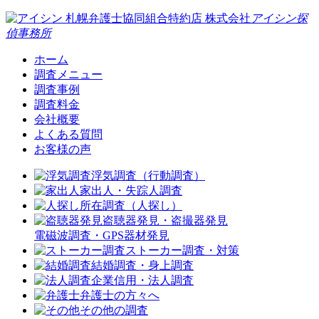
札幌弁護士協同組合特約店
株式会社
アイシン探
偵事務所
ホーム
調査メニュー
調査事例
調査料金
会社概要
よくある質問
お客様の声
浮気調査（行動調査）
家出人・失踪人調査
所在調査（人探し）
盗聴器発見・盗撮器発見
電磁波調査・GPS器材発見
ストーカー調査・対策
結婚調査・身上調査
企業信用・法人調査
弁護士の方々へ
その他の調査