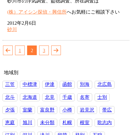
砂川市の浮気調査、盗聴調査、所在調査は
(株）アイシン探偵・興信所
へお気軽にご相談下さい
2012年2月6日
砂川
投
1
2
3
稿
の
地域別
ペ
ー
三笠
中標津
伊達
函館
別海
北広島
ジ
北斗
北海道
北見
千歳
名寄
士別
送
夕張
室蘭
富良野
小樽
岩見沢
帯広
り
恵庭
旭川
未分類
札幌
根室
歌志内