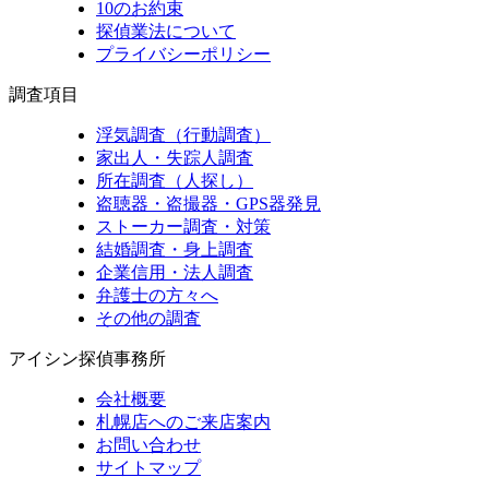
10のお約束
探偵業法について
プライバシーポリシー
調査項目
浮気調査（行動調査）
家出人・失踪人調査
所在調査（人探し）
盗聴器・盗撮器・GPS器発見
ストーカー調査・対策
結婚調査・身上調査
企業信用・法人調査
弁護士の方々へ
その他の調査
アイシン探偵事務所
会社概要
札幌店へのご来店案内
お問い合わせ
サイトマップ