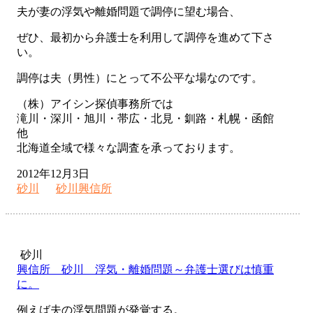
夫が妻の浮気や離婚問題で調停に望む場合、
ぜひ、最初から弁護士を利用して調停を進めて下さ
い。
調停は夫（男性）にとって不公平な場なのです。
（株）アイシン探偵事務所では
滝川・深川・旭川・帯広・北見・釧路・札幌・函館
他
北海道全域で様々な調査を承っております。
2012年12月3日
砂川
砂川興信所
砂川
興信所 砂川 浮気・離婚問題～弁護士選びは慎重
に。
例えば夫の浮気問題が発覚する。