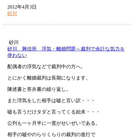
2012年4月3日
砂川
砂川
砂川 興信所 浮気・離婚問題～裁判で余計な気力を
使わない
配偶者の浮気などで裁判中の方へ。
とにかく離婚裁判は長期になります。
陳述書と答弁書の繰り返し。
また浮気をした相手は嘘と言い訳・・・
嘘も言うだけタダと言ってくる始末・・・
公判も一ヶ月半に一度がせいぜいである。
相手の嘘やのらりくらりの裁判の進行で