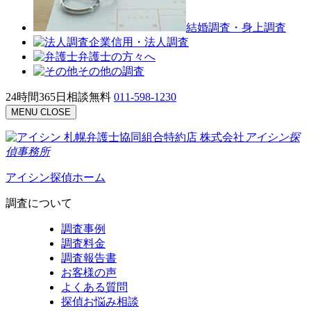
結婚調査・身上調査
企業信用・法人調査
弁護士の方々へ
その他の調査
24時間365日相談無料
011-598-1230
MENU
CLOSE
札幌弁護士協同組合特約店
株式会社
アイシン探
偵事務所
アイシン探偵ホーム
調査について
調査事例
調査料金
調査報告書
お客様の声
よくある質問
探偵お悩み相談