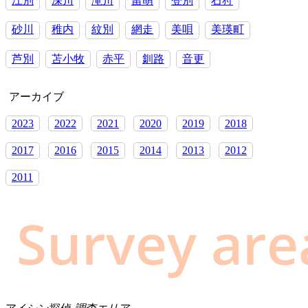
江別
深川
滝川
留萌
登別
石狩
砂川
稚内
紋別
網走
美唄
美瑛町
芦別
苫小牧
赤平
釧路
音更
アーカイブ
2023
2022
2021
2020
2019
2018
2017
2016
2015
2014
2013
2012
2011