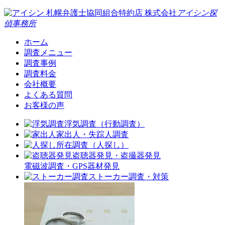
札幌弁護士協同組合特約店
株式会社
アイシン探
偵事務所
ホーム
調査メニュー
調査事例
調査料金
会社概要
よくある質問
お客様の声
浮気調査（行動調査）
家出人・失踪人調査
所在調査（人探し）
盗聴器発見・盗撮器発見
電磁波調査・GPS器材発見
ストーカー調査・対策